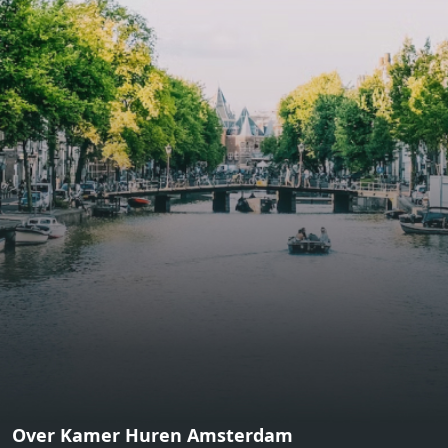
bathroom and fitted wardrobes. High-grade finishes
include oak flooring (with floor heating), modular led
lighting, exquisitely tailored wall panels and floor-to-
ceiling windows with layered treatments.Notice:
Displayed prices and data are not final, and should be
used for informative purpose only. They are not
contractual or binding. Energy pass This building is not
subject to EnEV. - Flatscreen TV - Hairdryer - Heating -
Towels and sheets - Iron - Hygiene utensils - Washing
machine - Oven - Microwave - Refrigerator - Internet -
Working desk Homelike Code: UBK-396713 Available From:
Now
Over Kamer Huren Amsterdam