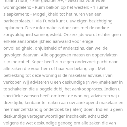
maand huur; - Energielabel A+; - Geschikt voor twee
woningdelers; - Ruim balkon op het westen; - 1 ruime
slaapkamers; - Mogelijkheid tot het huren van een
parkeerplaats. !! Via Funda kunt u uw eigen bezichtiging
inplannen. Deze informatie is door ons met de nodige
zorgvuldigheid samengesteld. Onzerzijds wordt echter geen
enkele aansprakelijkheid aanvaard voor enige
onvolledigheid, onjuistheid of anderszins, dan wel de
gevolgen daarvan. Alle opgegeven maten en oppervlakten
zijn indicatief. Koper heeft zijn eigen onderzoek plicht naar
alle zaken die voor hem of haar van belang zijn. Met
betrekking tot deze woning is de makelaar adviseur van
verkoper. Wij adviseren u een deskundige (NVM-)makelaar in
te schakelen die u begeleidt bij het aankoopproces. Indien u
specifieke wensen heeft omtrent de woning, adviseren wij u
deze tijdig kenbaar te maken aan uw aankopend makelaar en
hiernaar zelfstandig onderzoek te (laten) doen. Indien u geen
deskundige vertegenwoordiger inschakelt, acht u zich
volgens de wet deskundige genoeg om alle zaken die van