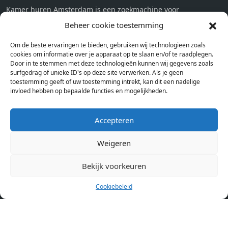
Kamer huren Amsterdam is een zoekmachine voor
studentenkamers en appartementen in Amsterdam. Wij halen
Beheer cookie toestemming
bij verschillende aanbieders het kamer aanbod per stad op.
Om de beste ervaringen te bieden, gebruiken wij technologieën zoals
Hierdoor kan je op één pagina het complete aanbod kamers in
cookies om informatie over je apparaat op te slaan en/of te raadplegen.
Amsterdam bekijken. Voor het meest recente en complete
Door in te stemmen met deze technologieën kunnen wij gegevens zoals
aanbod ben je bij ons een juiste adres. Wij verhuren zelf geen
surfgedrag of unieke ID's op deze site verwerken. Als je geen
toestemming geeft of uw toestemming intrekt, kan dit een nadelige
studentenkamers of appartementen, maar tonen enkel het
invloed hebben op bepaalde functies en mogelijkheden.
aanbod. Staat jouw nieuwe kamer er tussen, meld je dan aan
op de website van de kameraanbieder.
Accepteren
Weigeren
Kamers in andere steden
Kamer huren in Amsterdam
Bekijk voorkeuren
Cookiebeleid
Pagina’s
Home
Blog