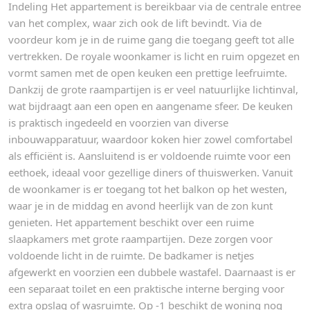
Indeling Het appartement is bereikbaar via de centrale entree
van het complex, waar zich ook de lift bevindt. Via de
voordeur kom je in de ruime gang die toegang geeft tot alle
vertrekken. De royale woonkamer is licht en ruim opgezet en
vormt samen met de open keuken een prettige leefruimte.
Dankzij de grote raampartijen is er veel natuurlijke lichtinval,
wat bijdraagt aan een open en aangename sfeer. De keuken
is praktisch ingedeeld en voorzien van diverse
inbouwapparatuur, waardoor koken hier zowel comfortabel
als efficiënt is. Aansluitend is er voldoende ruimte voor een
eethoek, ideaal voor gezellige diners of thuiswerken. Vanuit
de woonkamer is er toegang tot het balkon op het westen,
waar je in de middag en avond heerlijk van de zon kunt
genieten. Het appartement beschikt over een ruime
slaapkamers met grote raampartijen. Deze zorgen voor
voldoende licht in de ruimte. De badkamer is netjes
afgewerkt en voorzien een dubbele wastafel. Daarnaast is er
een separaat toilet en een praktische interne berging voor
extra opslag of wasruimte. Op -1 beschikt de woning nog