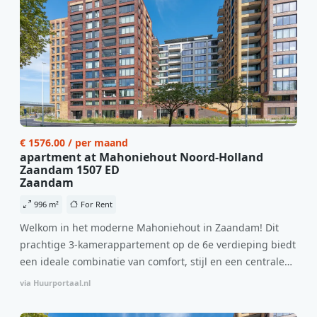
€ 1576.00 / per maand
apartment at Mahoniehout Noord-Holland
Zaandam 1507 ED
Zaandam
996 m²
For Rent
Welkom in het moderne Mahoniehout in Zaandam! Dit
prachtige 3-kamerappartement op de 6e verdieping biedt
een ideale combinatie van comfort, stijl en een centrale
locatie. Met een huurprijs van €1.576 per maand
via Huurportaal.nl
(inclusief BTW) en bijkomende servicekosten van €107,50
per maand is dit een geweldige kans voor professionals