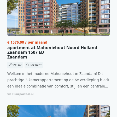
€ 1576.00 / per maand
apartment at Mahoniehout Noord-Holland
Zaandam 1507 ED
Zaandam
996 m²
For Rent
Welkom in het moderne Mahoniehout in Zaandam! Dit
prachtige 3-kamerappartement op de 6e verdieping biedt
een ideale combinatie van comfort, stijl en een centrale
locatie. Met een huurprijs van €1.576 per maand
via Huurportaal.nl
(inclusief BTW) en bijkomende servicekosten van €107,50
per maand is dit een geweldige kans voor professionals
die op zoek zijn naar een woning die direct beschikbaar is