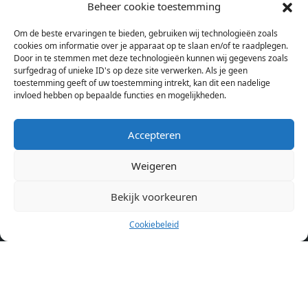
studentenkamers en appartementen in Amsterdam. Wij halen
Beheer cookie toestemming
bij verschillende aanbieders het kamer aanbod per stad op.
Om de beste ervaringen te bieden, gebruiken wij technologieën zoals
Hierdoor kan je op één pagina het complete aanbod kamers in
cookies om informatie over je apparaat op te slaan en/of te raadplegen.
Amsterdam bekijken. Voor het meest recente en complete
Door in te stemmen met deze technologieën kunnen wij gegevens zoals
aanbod ben je bij ons een juiste adres. Wij verhuren zelf geen
surfgedrag of unieke ID's op deze site verwerken. Als je geen
toestemming geeft of uw toestemming intrekt, kan dit een nadelige
studentenkamers of appartementen, maar tonen enkel het
invloed hebben op bepaalde functies en mogelijkheden.
aanbod. Staat jouw nieuwe kamer er tussen, meld je dan aan
op de website van de kameraanbieder.
Accepteren
Weigeren
Kamers in andere steden
Kamer huren in Amsterdam
Bekijk voorkeuren
Cookiebeleid
Pagina’s
Home
Blog
Over ons