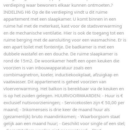
verdieping waar bewoners elkaar kunnen ontmoeten.?
INDELING H6 Op de 8e verdieping vindt u dit ruime
appartement met een slaapkamer. U komt binnen in een
ruime hal met de meterkast, kast voor de stadsverwarming
en de mechanische ventilatie. Hier is ook de toegang tot een
ruime berging met de aansluiting voor een wasmachine. Er is
een apart toilet met fonteintje. De badkamer is met een
dubbele wastafel en een douche. De ruime slaapkamer is
rond de 15m2. De woonkamer heeft een open keuken die
voorzien is van inbouwapparatuur zoals een
combimagnetron, koeler, inductiekookplaat, afzuigkap en
vaatwasser. Dit appartement is geheel voorzien van
vloerverwarming. Het balkon is bereikbaar via de keuken en
is op het zuiden gelegen. HUURVOORWAARDEN: - Huur is €
exclusief nutsvoorzieningen; - Servicekosten zijn € 50,00 per
maand; - Inkomenseis is drie keer de maand huur als
(gezamenlijk) bruto maandinkomen; - Waarborgsom staat
gelijk aan een maand huur; - Geschikt voor single of een stel;