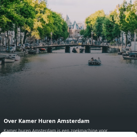
include oak flooring (with floor heating), modular led
lighting, exquisitely tailored wall panels and floor-to-
ceiling windows with layered treatments.Notice:
Displayed prices and data are not final, and should be
used for informative purpose only. They are not
contractual or binding. Energy pass This building is not
subject to EnEV. - Flatscreen TV - Hairdryer - Heating -
Towels and sheets - Iron - Hygiene utensils - Washing
machine - Oven - Microwave - Refrigerator - Internet -
Working desk Homelike Code: UBK-396713 Available From:
Now
Over Kamer Huren Amsterdam
Kamer huren Amsterdam is een zoekmachine voor