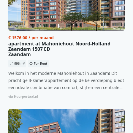
€ 1576.00 / per maand
apartment at Mahoniehout Noord-Holland
Zaandam 1507 ED
Zaandam
996 m²
For Rent
Welkom in het moderne Mahoniehout in Zaandam! Dit
prachtige 3-kamerappartement op de 6e verdieping biedt
een ideale combinatie van comfort, stijl en een centrale
locatie. Met een huurprijs van €1.576 per maand
via Huurportaal.nl
(inclusief BTW) en bijkomende servicekosten van €107,50
per maand is dit een geweldige kans voor professionals
die op zoek zijn naar een woning die direct beschikbaar is
vanaf 1 april 2026. Bij binnenkomst word je verwelkomd
in een ruime woonkamer met open keuken, samen goed