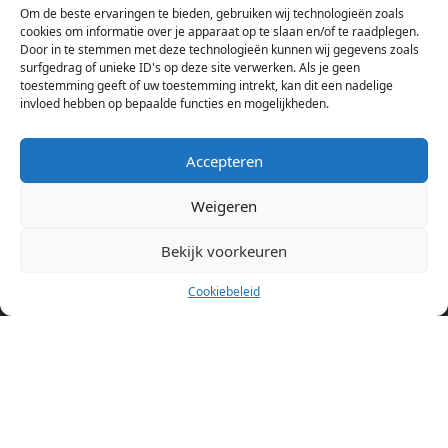
Om de beste ervaringen te bieden, gebruiken wij technologieën zoals
Hierdoor kan je op één pagina het complete aanbod kamers in
cookies om informatie over je apparaat op te slaan en/of te raadplegen.
Amsterdam bekijken. Voor het meest recente en complete
Door in te stemmen met deze technologieën kunnen wij gegevens zoals
aanbod ben je bij ons een juiste adres. Wij verhuren zelf geen
surfgedrag of unieke ID's op deze site verwerken. Als je geen
toestemming geeft of uw toestemming intrekt, kan dit een nadelige
studentenkamers of appartementen, maar tonen enkel het
invloed hebben op bepaalde functies en mogelijkheden.
aanbod. Staat jouw nieuwe kamer er tussen, meld je dan aan
op de website van de kameraanbieder.
Accepteren
Weigeren
Kamers in andere steden
Kamer huren in Amsterdam
Bekijk voorkeuren
Cookiebeleid
Pagina’s
Home
Blog
Over ons
Cookiebeleid (EU)