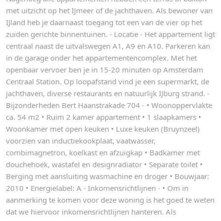
met uitzicht op het IJmeer of de jachthaven. Als bewoner van
IJland heb je daarnaast toegang tot een van de vier op het
zuiden gerichte binnentuinen. - Locatie - Het appartement ligt
centraal naast de uitvalswegen A1, A9 en A10. Parkeren kan
in de garage onder het appartementencomplex. Met het
openbaar vervoer ben je in 15-20 minuten op Amsterdam
Centraal Station. Op loopafstand vind je een supermarkt, de
jachthaven, diverse restaurants en natuurlijk IJburg strand. -
Bijzonderheden Bert Haanstrakade 704 - • Woonoppervlakte
ca. 54 m2 • Ruim 2 kamer appartement • 1 slaapkamers •
Woonkamer met open keuken • Luxe keuken (Bruynzeel)
voorzien van inductiekookplaat, vaatwasser,
combimagnetron, koelkast en afzuigkap • Badkamer met
douchehoek, wastafel en designradiator • Separate toilet •
Berging met aansluiting wasmachine en droger • Bouwjaar:
2010 • Energielabel: A - Inkomensrichtlijnen - • Om in
aanmerking te komen voor deze woning is het goed te weten
dat we hiervoor inkomensrichtlijnen hanteren. Als