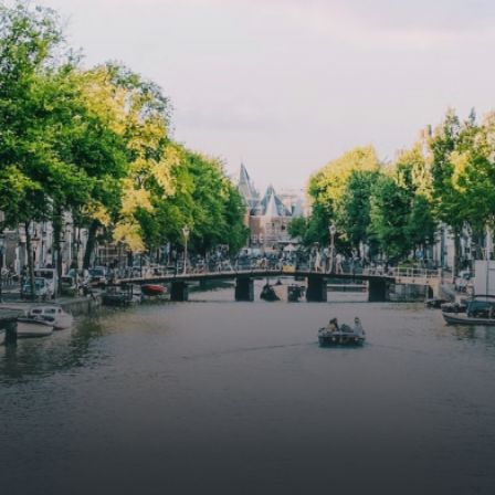
specially designed to attract native birds and
butterflies.The bright residence features an efficient and
functional open floor plan, a unique custom kitchen, a
bathroom and fitted wardrobes. High-grade finishes
include oak flooring (with floor heating), modular led
lighting, exquisitely tailored wall panels and floor-to-
ceiling windows with layered treatments.Notice:
Displayed prices and data are not final, and should be
used for informative purpose only. They are not
contractual or binding. Energy pass This building is not
subject to EnEV. - Flatscreen TV - Hairdryer - Heating -
Towels and sheets - Iron - Hygiene utensils - Washing
machine - Oven - Microwave - Refrigerator - Internet -
Working desk Homelike Code: UBK-396713 Available From:
Now