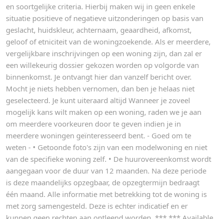
en soortgelijke criteria. Hierbij maken wij in geen enkele
situatie positieve of negatieve uitzonderingen op basis van
geslacht, huidskleur, achternaam, geaardheid, afkomst,
geloof of etniciteit van de woningzoekende. Als er meerdere,
vergelijkbare inschrijvingen op een woning zijn, dan zal er
een willekeurig dossier gekozen worden op volgorde van
binnenkomst. Je ontvangt hier dan vanzelf bericht over.
Mocht je niets hebben vernomen, dan ben je helaas niet
geselecteerd. Je kunt uiteraard altijd Wanneer je zoveel
mogelijk kans wilt maken op een woning, raden we je aan
om meerdere voorkeuren door te geven indien je in
meerdere woningen geïnteresseerd bent. - Goed om te
weten - • Getoonde foto's zijn van een modelwoning en niet
van de specifieke woning zelf. • De huurovereenkomst wordt
aangegaan voor de duur van 12 maanden. Na deze periode
is deze maandelijks opzegbaar, de opzegtermijn bedraagt
één maand. Alle informatie met betrekking tot de woning is
met zorg samengesteld. Deze is echter indicatief en er
kunnen geen rechten aan ontleend worden. *** *** Available