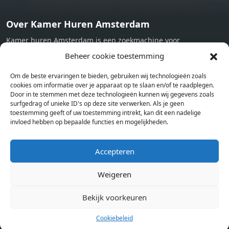
Over Kamer Huren Amsterdam
Kamer huren Amsterdam is een zoekmachine voor
studentenkamers en appartementen in Amsterdam. Wij halen
Beheer cookie toestemming
bij verschillende aanbieders het kamer aanbod per stad op.
Om de beste ervaringen te bieden, gebruiken wij technologieën zoals
Hierdoor kan je op één pagina het complete aanbod kamers in
cookies om informatie over je apparaat op te slaan en/of te raadplegen.
Amsterdam bekijken. Voor het meest recente en complete
Door in te stemmen met deze technologieën kunnen wij gegevens zoals
aanbod ben je bij ons een juiste adres. Wij verhuren zelf geen
surfgedrag of unieke ID's op deze site verwerken. Als je geen
toestemming geeft of uw toestemming intrekt, kan dit een nadelige
studentenkamers of appartementen, maar tonen enkel het
invloed hebben op bepaalde functies en mogelijkheden.
aanbod. Staat jouw nieuwe kamer er tussen, meld je dan aan
op de website van de kameraanbieder.
Accepteren
Weigeren
Kamers in andere steden
Kamer huren in Amsterdam
Bekijk voorkeuren
Cookiebeleid
Pagina’s