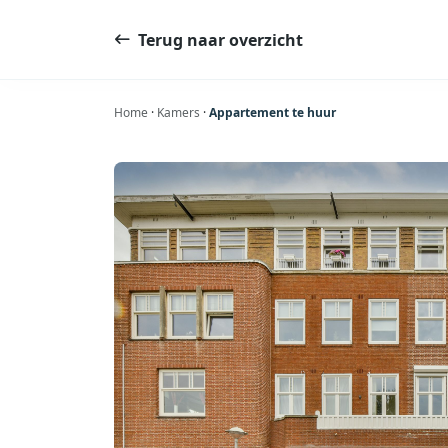
Ga
naar
Terug naar overzicht
de
inhoud
Home
·
Kamers
·
Appartement te huur