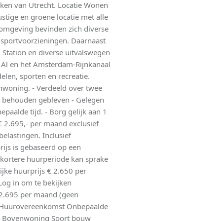
jken van Utrecht. Locatie Wonen
tige en groene locatie met alle
 omgeving bevinden zich diverse
sportvoorzieningen. Daarnaast
l Station en diverse uitvalswegen
n Al en het Amsterdam-Rijnkanaal
elen, sporten en recreatie.
woning. - Verdeeld over twee
ls behouden gebleven - Gelegen
paalde tijd. - Borg gelijk aan 1
€ 2.695,- per maand exclusief
belastingen. Inclusief
rijs is gebaseerd op een
kortere huurperiode kan sprake
jke huurprijs € 2.650 per
og in om te bekijken
 2.695 per maand (geen
g Huurovereenkomst Onbepaalde
nt Bovenwoning Soort bouw