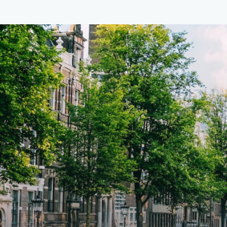
BTW) en bijkomende servicekosten
BTW) 
van €107,50 per maand is dit een
van €
geweldige kans voor professionals
gewel
die op zoek zijn naar een woning die
die o
direct beschikbaar is vanaf 1 april
direc
2026. Bij binnenkomst word je
2026. Bij binnenkomst word j
verwelkomd in een ruime
verwe
woonkamer met open keuken,
woonk
samen goed voor 44 m² aan
samen
leefruimte. De lichte woonkamer
leefr
biedt genoeg ruimte voor een
biedt
gezellige zithoek én een stijlvolle
gezell
eethoek. De keuken is van alle
eetho
gemakken voorzien, perfect voor het
gemak
bereiden van heerlijke maaltijden.
berei
Vanuit de woonkamer stap je zo het
Vanui
balkon op, waar je kunt genieten
balko
van een prachtig uitzicht en een
van e