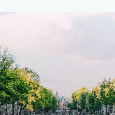
en bijkomende servicekosten
functional open floor plan, spe
107,50 per maand is dit een
custom kitchen, bathroom and 
dige kans voor professionals
wardrobes. High-grade finishe
p zoek zijn naar een woning die
include oak flooring (with floor
t beschikbaar is vanaf 1 april
heating), modular led lighting,
e
exquisite tailored wall panels 
lkomd in een ruime
floor to ceiling windows with l
amer met open keuken,
treatments.A high-end boutiq
 goed voor 44 m² aan
residential complex in the
uimte. De lichte woonkamer
Weteringbuurt. The fully furni
 genoeg ruimte voor een
ready-to-live, contemporary
ige zithoek én een stijlvolle
apartments with separate priv
ek. De keuken is van alle
storage and secure bicycle pa
ken voorzien, perfect voor het
with an elegant lobby with an
den van heerlijke maaltijden.
elevator and green communal
t de woonkamer stap je zo het
spaces.The building incorpora
n op, waar je kunt genieten
solar panels to generate ener
en prachtig uitzicht en een
supply. The windows have sola