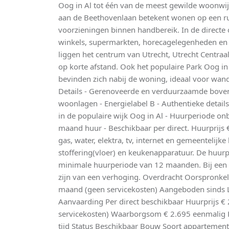
Oog in Al tot één van de meest gewilde woonwi
aan de Beethovenlaan betekent wonen op een rus
voorzieningen binnen handbereik. In de directe
winkels, supermarkten, horecagelegenheden en 
liggen het centrum van Utrecht, Utrecht Centraa
op korte afstand. Ook het populaire Park Oog i
bevinden zich nabij de woning, ideaal voor wand
Details - Gerenoveerde en verduurzaamde boven
woonlagen - Energielabel B - Authentieke detai
in de populaire wijk Oog in Al - Huurperiode onbe
maand huur - Beschikbaar per direct. Huurprijs 
gas, water, elektra, tv, internet en gemeentelijke 
stoffering(vloer) en keukenapparatuur. De huurp
minimale huurperiode van 12 maanden. Bij een 
zijn van een verhoging. Overdracht Oorspronkeli
maand (geen servicekosten) Aangeboden sinds L
Aanvaarding Per direct beschikbaar Huurprijs €
servicekosten) Waarborgsom € 2.695 eenmali
tijd Status Beschikbaar Bouw Soort apparteme