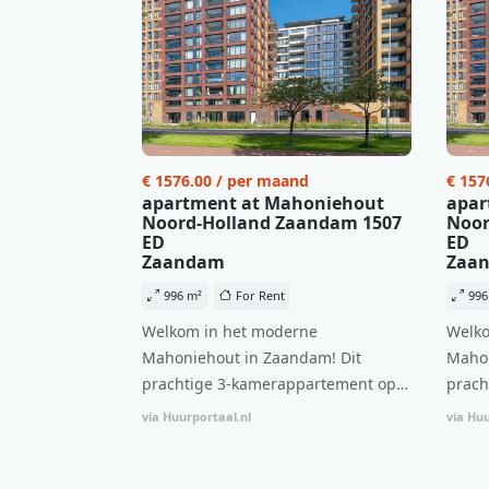
€ 1576.00 / per maand
€ 157
apartment at Mahoniehout
apar
Noord-Holland Zaandam 1507
Noor
ED
ED
Zaandam
Zaa
996 m²
For Rent
996
Welkom in het moderne
Welko
Mahoniehout in Zaandam! Dit
Mahon
prachtige 3-kamerappartement op
prach
de 6e verdieping biedt een ideale
de 6e
via Huurportaal.nl
via Huu
combinatie van comfort, stijl en een
combi
centrale locatie. Met een huurprijs
centr
van €1.576 per maand (inclusief
van €