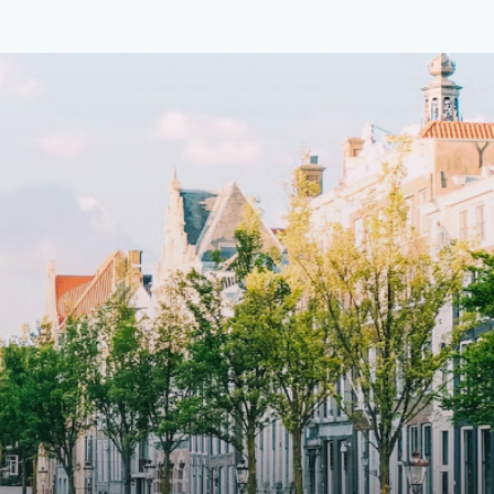
cial
Weteringbuurt. The fully furnished,
fitted
93m2, ready-to-live, contemporary
s
apartments with separate private
storage and secure bicycle parking
with an elegant lobby with an
and
elevator and green communal
ayered
spaces.The building incorporates
ue
solar panels to generate energy
supply. The windows have solar
shed,
control glazing, and the apartments
have climate control driven by a
ate
thermal energy storage system.
rking
Underfloor heating and cooling
contribute to a healthy indoor
environment. The atriums' seasonal
tes
green walls provide natural summer
gy
cooling, improved air quality and
r
acoustics, and are specially