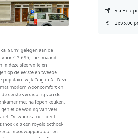
via Huurpo
2695.00 p
 ca. 96m² gelegen aan de
r voor € 2.695,- per maand
 in deze sfeervolle en
en op de eerste en tweede
e populaire wijk Oog in Al. Deze
ils met modern wooncomfort en
 de eerste verdieping van de
woonkamer met halfopen keuken.
g geniet de woning van veel
 gevoel. De woonkamer biedt
ithoek als een royale eethoek.
iverse inbouwapparatuur en