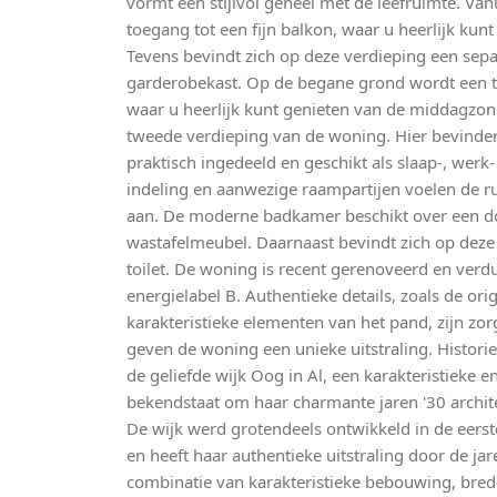
vormt een stijlvol geheel met de leefruimte. Va
toegang tot een fijn balkon, waar u heerlijk kunt
Tevens bevindt zich op deze verdieping een sepa
garderobekast. Op de begane grond wordt een t
waar u heerlijk kunt genieten van de middagzon.
tweede verdieping van de woning. Hier bevinden
praktisch ingedeeld en geschikt als slaap-, werk
indeling en aanwezige raampartijen voelen de r
aan. De moderne badkamer beschikt over een do
wastafelmeubel. Daarnaast bevindt zich op deze
toilet. De woning is recent gerenoveerd en ver
energielabel B. Authentieke details, zoals de or
karakteristieke elementen van het pand, zijn z
geven de woning een unieke uitstraling. Histori
de geliefde wijk Oog in Al, een karakteristieke 
bekendstaat om haar charmante jaren '30 archit
De wijk werd grotendeels ontwikkeld in de eerst
en heeft haar authentieke uitstraling door de j
combinatie van karakteristieke bebouwing, bred