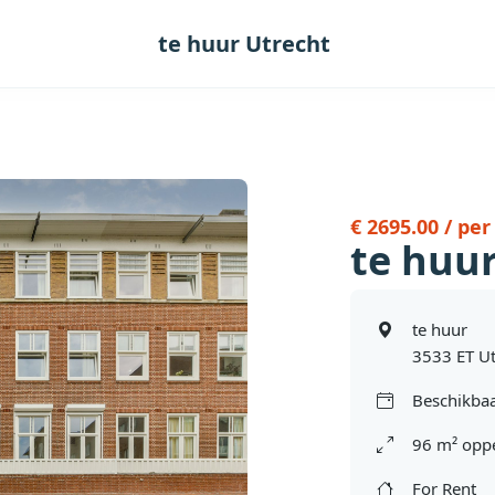
te huur Utrecht
€ 2695.00 / pe
te huu
te huur
3533 ET Ut
Beschikbaa
96 m² oppe
For Rent