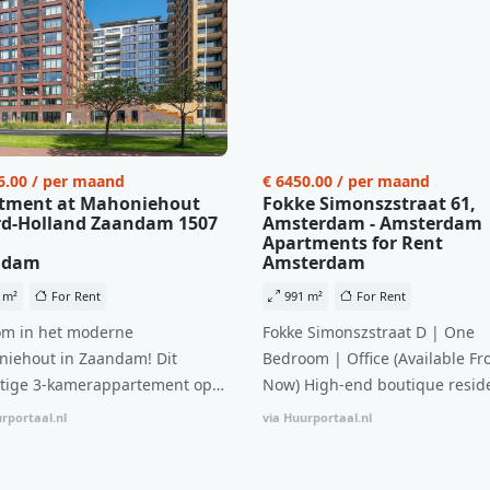
6.00 / per maand
€ 6450.00 / per maand
tment at Mahoniehout
Fokke Simonszstraat 61,
d-Holland Zaandam 1507
Amsterdam - Amsterdam
Apartments for Rent
ndam
Amsterdam
 m²
For Rent
991 m²
For Rent
m in het moderne
Fokke Simonszstraat D | One
iehout in Zaandam! Dit
Bedroom | Office (Available Fr
tige 3-kamerappartement op
Now) High-end boutique reside
 verdieping biedt een ideale
complex in De Pijp feautring a
rportaal.nl
via Huurportaal.nl
natie van comfort, stijl en een
open floor plan and elevator a
ale locatie. Met een huurprijs
with open living space The bri
1.576 per maand (inclusief
residence features efficient an