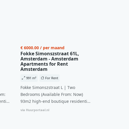
€ 6000.00 / per maand
Fokke Simonszstraat 61L,
Amsterdam - Amsterdam
Apartments for Rent
Amsterdam
991 m²
For Rent
Fokke Simonszstraat L | Two
om:
Bedrooms (Available From: Now)
ntial
93m2 high-end boutique residential
n
complex in De Pijp feautring an
via Huurportaal.nl
ccesss
open floor plan and elevator acesss
ght
with open living space A high-end
d
boutique residential complex in the