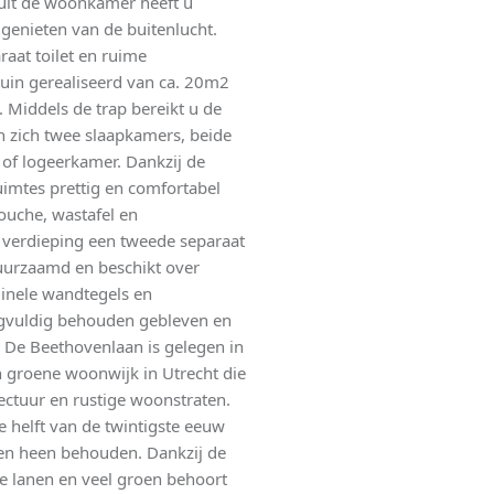
nuit de woonkamer heeft u
 genieten van de buitenlucht.
raat toilet en ruime
uin gerealiseerd van ca. 20m2
 Middels de trap bereikt u de
 zich twee slaapkamers, beide
- of logeerkamer. Dankzij de
uimtes prettig en comfortabel
uche, wastafel en
 verdieping een tweede separaat
duurzaamd en beschikt over
iginele wandtegels en
orgvuldig behouden gebleven en
e De Beethovenlaan is gelegen in
en groene woonwijk in Utrecht die
ectuur en rustige woonstraten.
e helft van de twintigste eeuw
aren heen behouden. Dankzij de
e lanen en veel groen behoort