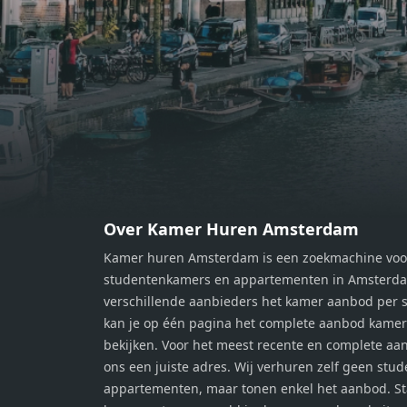
moment van rust. De woning
momen
beschikt over twee comfortabele
besch
slaapkamers van respectievelijk 12,1
slaap
m² en 8 m². Beide kamers bieden tal
m² en
van mogelijkheden, zoals een fijne
van m
werkplek, een logeerkamer of een
werkp
persoonlijke slaapkamer. De
perso
moderne badkamer is voorzien van
moder
een douche en wastafel, en er is een
een d
apart toilet - ideaal voor extra
apart 
gemak en privacy. Gelegen in een
gemak
Over Kamer Huren Amsterdam
rustige, groene omgeving in
rusti
Kamer huren Amsterdam is een zoekmachine voo
Zaandam, bevindt de woning zich
Zaand
studentenkamers en appartementen in Amsterdam
op een perfecte locatie. Winkels,
op ee
verschillende aanbieders het kamer aanbod per s
openbaar vervoer en uitvalswegen
openb
kan je op één pagina het complete aanbod kame
naar Amsterdam zijn allemaal
naar 
bekijken. Voor het meest recente en complete aan
binnen handbereik. Bovendien
binne
ons een juiste adres. Wij verhuren zelf geen stu
geniet je hier van de unieke
genie
appartementen, maar tonen enkel het aanbod. S
combinatie van stedelijke
combi