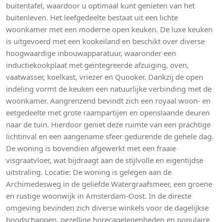
buitentafel, waardoor u optimaal kunt genieten van het
buitenleven. Het leefgedeelte bestaat uit een lichte
woonkamer met een moderne open keuken. De luxe keuken
is uitgevoerd met een kookeiland en beschikt over diverse
hoogwaardige inbouwapparatuur, waaronder een
inductiekookplaat met geïntegreerde afzuiging, oven,
vaatwasser, koelkast, vriezer en Quooker. Dankzij de open
indeling vormt de keuken een natuurlijke verbinding met de
woonkamer. Aangrenzend bevindt zich een royaal woon- en
eetgedeelte met grote raampartijen en openslaande deuren
naar de tuin. Hierdoor geniet deze ruimte van een prachtige
lichtinval en een aangename sfeer gedurende de gehele dag.
De woning is bovendien afgewerkt met een fraaie
visgraatvloer, wat bijdraagt aan de stijlvolle en eigentijdse
uitstraling. Locatie: De woning is gelegen aan de
Archimedesweg in de geliefde Watergraafsmeer, een groene
en rustige woonwijk in Amsterdam-Oost. In de directe
omgeving bevinden zich diverse winkels voor de dagelijkse
boodschappen, gezellige horecagelegenheden en populaire