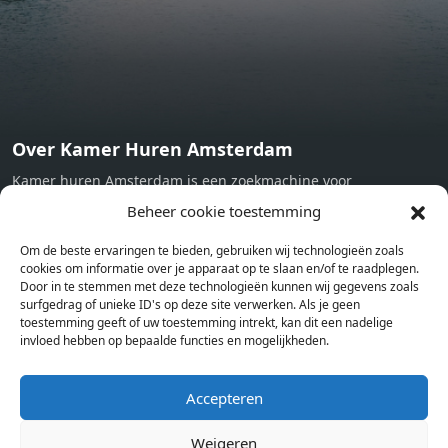
Now
Over Kamer Huren Amsterdam
Kamer huren Amsterdam is een zoekmachine voor
studentenkamers en appartementen in Amsterdam. Wij halen
Beheer cookie toestemming
bij verschillende aanbieders het kamer aanbod per stad op.
Om de beste ervaringen te bieden, gebruiken wij technologieën zoals
Hierdoor kan je op één pagina het complete aanbod kamers in
cookies om informatie over je apparaat op te slaan en/of te raadplegen.
Amsterdam bekijken. Voor het meest recente en complete
Door in te stemmen met deze technologieën kunnen wij gegevens zoals
aanbod ben je bij ons een juiste adres. Wij verhuren zelf geen
surfgedrag of unieke ID's op deze site verwerken. Als je geen
toestemming geeft of uw toestemming intrekt, kan dit een nadelige
studentenkamers of appartementen, maar tonen enkel het
invloed hebben op bepaalde functies en mogelijkheden.
aanbod. Staat jouw nieuwe kamer er tussen, meld je dan aan
op de website van de kameraanbieder.
Accepteren
Weigeren
Kamers in andere steden