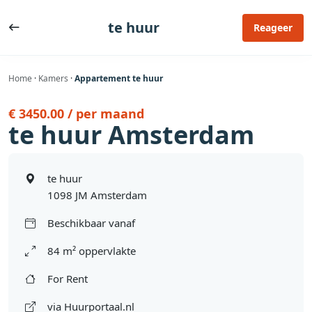
Ga
naar
te huur
Reageer
de
inhoud
Home
·
Kamers
·
Appartement te huur
€ 3450.00 / per maand
te huur Amsterdam
te huur
1098 JM Amsterdam
Beschikbaar vanaf
84 m² oppervlakte
For Rent
via Huurportaal.nl