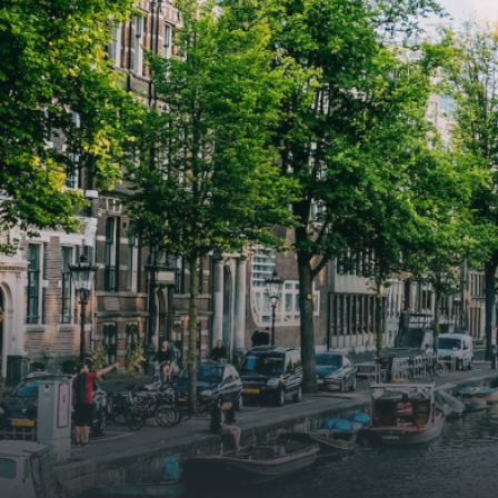
verwelkomd in een ruime
verwe
woonkamer met open keuken,
woonk
samen goed voor 44 m² aan
samen
leefruimte. De lichte woonkamer
leefr
biedt genoeg ruimte voor een
biedt
gezellige zithoek én een stijlvolle
gezell
eethoek. De keuken is van alle
eetho
gemakken voorzien, perfect voor het
gemak
bereiden van heerlijke maaltijden.
berei
Vanuit de woonkamer stap je zo het
Vanui
balkon op, waar je kunt genieten
balko
van een prachtig uitzicht en een
van e
moment van rust. De woning
momen
beschikt over twee comfortabele
besch
slaapkamers van respectievelijk 12,1
slaap
m² en 8 m². Beide kamers bieden tal
m² en
van mogelijkheden, zoals een fijne
van m
werkplek, een logeerkamer of een
werkp
persoonlijke slaapkamer. De
perso