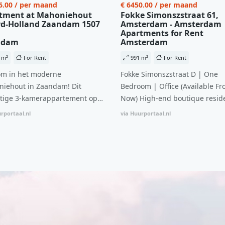
6.00 / per maand
€ 6450.00 / per maand
tment at Mahoniehout
Fokke Simonszstraat 61,
d-Holland Zaandam 1507
Amsterdam - Amsterdam
Apartments for Rent
ndam
Amsterdam
 m²
For Rent
991 m²
For Rent
m in het moderne
Fokke Simonszstraat D | One
iehout in Zaandam! Dit
Bedroom | Office (Available Fr
tige 3-kamerappartement op
Now) High-end boutique reside
 verdieping biedt een ideale
complex in De Pijp feautring a
rportaal.nl
via Huurportaal.nl
natie van comfort, stijl en een
open floor plan and elevator a
ale locatie. Met een huurprijs
with open living space The bri
1.576 per maand (inclusief
residence features efficient an
en bijkomende servicekosten
functional open floor plan, spe
107,50 per maand is dit een
custom kitchen, bathroom and 
dige kans voor professionals
wardrobes. High-grade finishe
p zoek zijn naar een woning die
include oak flooring (with floor
t beschikbaar is vanaf 1 april
heating), modular led lighting,
e
exquisite tailored wall panels 