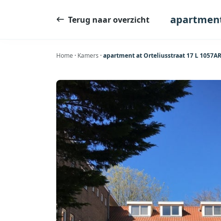
Ga
naar
apartment
Terug naar overzicht
de
inhoud
Home
·
Kamers
·
apartment at Orteliusstraat 17 L 1057