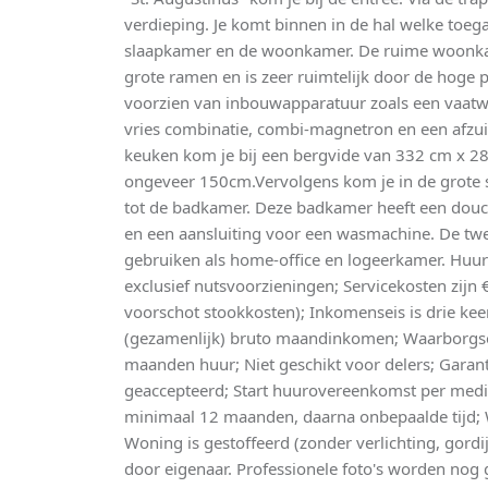
verdieping. Je komt binnen in de hal welke toeg
slaapkamer en de woonkamer. De ruime woonkame
grote ramen en is zeer ruimtelijk door de hoge 
voorzien van inbouwapparatuur zoals een vaatwa
vries combinatie, combi-magnetron en een afzui
keuken kom je bij een bergvide van 332 cm x 2
ongeveer 150cm.Vervolgens kom je in de grote 
tot de badkamer. Deze badkamer heeft een douc
en een aansluiting voor een wasmachine. De tw
gebruiken als home-office en logeerkamer. Huu
exclusief nutsvoorzieningen; Servicekosten zijn 
voorschot stookkosten); Inkomenseis is drie ke
(gezamenlijk) bruto maandinkomen; Waarborgso
maanden huur; Niet geschikt voor delers; Garant
geaccepteerd; Start huurovereenkomst per medi
minimaal 12 maanden, daarna onbepaalde tijd; 
Woning is gestoffeerd (zonder verlichting, gor
door eigenaar. Professionele foto's worden nog