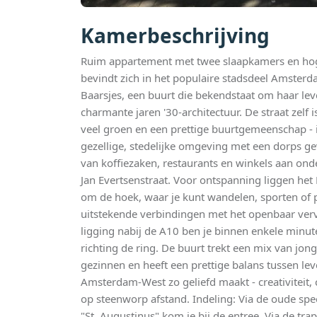
Kamerbeschrijving
Ruim appartement met twee slaapkamers en hoge
bevindt zich in het populaire stadsdeel Amsterd
Baarsjes, een buurt die bekendstaat om haar lev
charmante jaren '30-architectuur. De straat zelf 
veel groen en een prettige buurtgemeenschap - 
gezellige, stedelijke omgeving met een dorps gev
van koffiezaken, restaurants en winkels aan ond
Jan Evertsenstraat. Voor ontspanning liggen h
om de hoek, waar je kunt wandelen, sporten of p
uitstekende verbindingen met het openbaar verv
ligging nabij de A10 ben je binnen enkele minu
richting de ring. De buurt trekt een mix van jong
gezinnen en heeft een prettige balans tussen lev
Amsterdam-West zo geliefd maakt - creativiteit, 
op steenworp afstand. Indeling: Via de oude spe
"St. Augustinus" kom je bij de entree. Via de tr