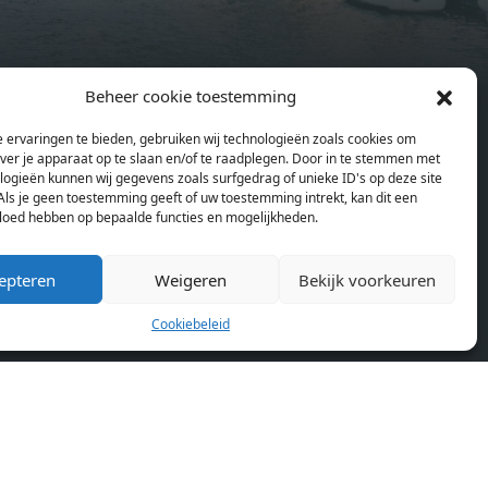
and
heating), modular led lighting,
exquisitely tailored wall panels and
ds and
floor-to-ceiling windows with
Beheer cookie toestemming
rices
layered treatments.Notice:
en
Pagina’s
ould
Displayed prices and data are not
 ervaringen te bieden, gebruiken wij technologieën zoals cookies om
Home
se
final, and should be used for
over je apparaat op te slaan en/of te raadplegen. Door in te stemmen met
Blog
or
informative purpose only. They are
logieën kunnen wij gegevens zoals surfgedrag of unieke ID's op deze site
Over ons
Als je geen toestemming geeft of uw toestemming intrekt, kan dit een
lding
not contractual or binding. Energy
vloed hebben op bepaalde functies en mogelijkheden.
Cookiebeleid (EU)
lly
pass This building is not subject to
rdam,
EnEV. - Flatscreen TV - Hairdryer -
epteren
Weigeren
Bekijk voorkeuren
neken
Heating - Towels and sheets - Iron -
n.
Hygiene utensils - Washing machine
Cookiebeleid
km
- Oven - Microwave - Refrigerator -
allet
Internet - Working desk Homelike
Code: UBK-396713 Available From:
 TV -
Now
ron -
achine