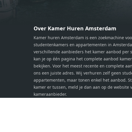
moderne badkamer is voorzien van
moder
een douche en wastafel, en er is een
een d
apart toilet - ideaal voor extra
apart 
gemak en privacy. Gelegen in een
gemak
Over Kamer Huren Amsterdam
rustige, groene omgeving in
rusti
Kamer huren Amsterdam is een zoekmachine voo
Zaandam, bevindt de woning zich
Zaand
studentenkamers en appartementen in Amsterdam
op een perfecte locatie. Winkels,
op ee
verschillende aanbieders het kamer aanbod per s
openbaar vervoer en uitvalswegen
openb
kan je op één pagina het complete aanbod kame
naar Amsterdam zijn allemaal
naar 
bekijken. Voor het meest recente en complete aan
binnen handbereik. Bovendien
binne
ons een juiste adres. Wij verhuren zelf geen stu
geniet je hier van de unieke
genie
appartementen, maar tonen enkel het aanbod. S
combinatie van stedelijke
combi
kamer er tussen, meld je dan aan op de website 
voorzieningen en de ontspanning
voorz
kameraanbieder.
van een serene woonomgeving. Ben
van e
jij op zoek naar een stijlvol
jij op
appartement met alle gemakken van
appar
de stad binnen handbereik? Laat
de st
deze kans niet aan je voorbijgaan en
deze 