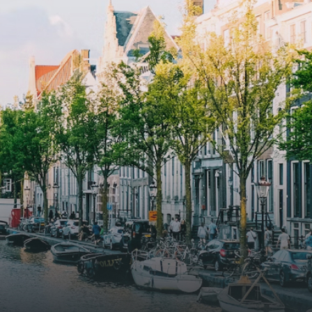
ayered
spaces.The building incorporates
ue
solar panels to generate energy
supply. The windows have solar
shed,
control glazing, and the apartments
have climate control driven by a
ate
thermal energy storage system.
rking
Underfloor heating and cooling
contribute to a healthy indoor
environment. The atriums' seasonal
tes
green walls provide natural summer
gy
cooling, improved air quality and
r
acoustics, and are specially
tments
designed to attract native birds and
 a
butterflies.The bright residence
.
features an efficient and functional
g
open floor plan, a unique custom
kitchen, a bathroom and fitted
sonal
wardrobes. High-grade finishes
summer
include oak flooring (with floor