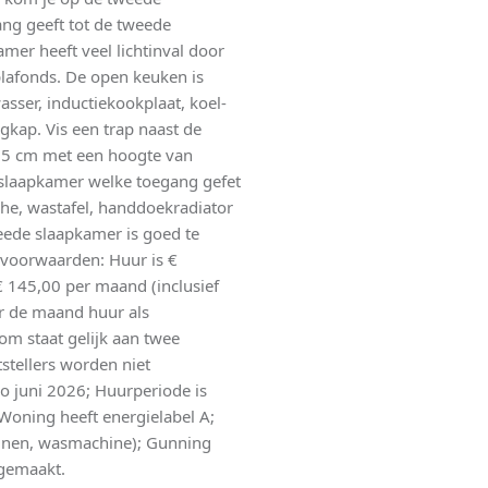
ang geeft tot de tweede
r heeft veel lichtinval door
plafonds. De open keuken is
sser, inductiekookplaat, koel-
gkap. Vis een trap naast de
85 cm met een hoogte van
slaapkamer welke toegang gefet
he, wastafel, handdoekradiator
eede slaapkamer is goed te
rvoorwaarden: Huur is €
€ 145,00 per maand (inclusief
er de maand huur als
m staat gelijk aan twee
stellers worden niet
o juni 2026; Huurperiode is
Woning heeft energielabel A;
dijnen, wasmachine); Gunning
 gemaakt.