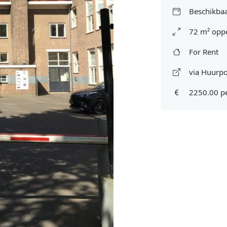
Beschikbaa
72 m² oppe
For Rent
via Huurpo
2250.00 p