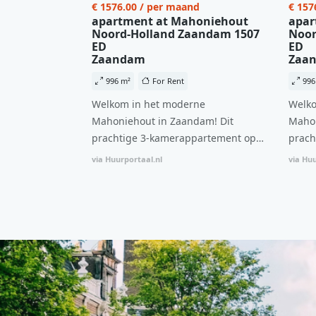
€ 1576.00 / per maand
€ 157
apartment at Mahoniehout
apar
Noord-Holland Zaandam 1507
Noor
ED
ED
Zaandam
Zaa
996 m²
For Rent
996
Welkom in het moderne
Welko
Mahoniehout in Zaandam! Dit
Mahon
prachtige 3-kamerappartement op
prach
de 6e verdieping biedt een ideale
de 6e
via Huurportaal.nl
via Huu
combinatie van comfort, stijl en een
combi
centrale locatie. Met een huurprijs
centr
van €1.576 per maand (inclusief
van €
BTW) en bijkomende servicekosten
BTW) 
van €107,50 per maand is dit een
van €
geweldige kans voor professionals
gewel
die op zoek zijn naar een woning die
die o
direct beschikbaar is vanaf 1 april
direc
2026. Bij binnenkomst word je
2026. Bij binnenkomst word j