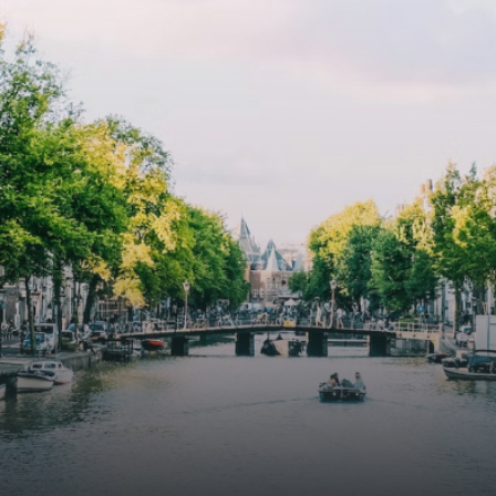
lkomd in een ruime
floor to ceiling windows with l
amer met open keuken,
treatments.A high-end boutiq
 goed voor 44 m² aan
residential complex in the
uimte. De lichte woonkamer
Weteringbuurt. The fully furni
 genoeg ruimte voor een
ready-to-live, contemporary
ige zithoek én een stijlvolle
apartments with separate priv
ek. De keuken is van alle
storage and secure bicycle pa
ken voorzien, perfect voor het
with an elegant lobby with an
den van heerlijke maaltijden.
elevator and green communal
t de woonkamer stap je zo het
spaces.The building incorpora
n op, waar je kunt genieten
solar panels to generate ener
en prachtig uitzicht en een
supply. The windows have sola
t van rust. De woning
control glazing, and the apar
ikt over twee comfortabele
have climate control driven by
kamers van respectievelijk 12,1
thermal energy storage system
 8 m². Beide kamers bieden tal
Underfloor heating and coolin
ogelijkheden, zoals een fijne
contribute to a healthy indoor
lek, een logeerkamer of een
environment. The atriums' sea
onlijke slaapkamer. De
green walls provide natural 