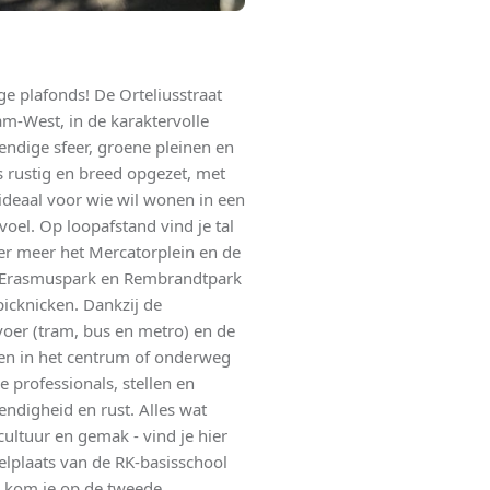
 plafonds! De Orteliusstraat
am-West, in de karaktervolle
endige sfeer, groene pleinen en
is rustig en breed opgezet, met
ideaal voor wie wil wonen in een
oel. Op loopafstand vind je tal
er meer het Mercatorplein en de
et Erasmuspark en Rembrandtpark
icknicken. Dankzij de
oer (tram, bus en metro) en de
ten in het centrum of onderweg
e professionals, stellen en
endigheid en rust. Alles wat
cultuur en gemak - vind je hier
elplaats van de RK-basisschool
ap kom je op de tweede