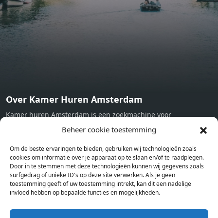
machine - Oven - Microwave - Refrigerator - Internet -
Working desk Homelike Code: UBK-396713 Available From:
Now
Over Kamer Huren Amsterdam
Kamer huren Amsterdam is een zoekmachine voor
studentenkamers en appartementen in Amsterdam. Wij halen
Beheer cookie toestemming
bij verschillende aanbieders het kamer aanbod per stad op.
Om de beste ervaringen te bieden, gebruiken wij technologieën zoals
Hierdoor kan je op één pagina het complete aanbod kamers in
cookies om informatie over je apparaat op te slaan en/of te raadplegen.
Amsterdam bekijken. Voor het meest recente en complete
Door in te stemmen met deze technologieën kunnen wij gegevens zoals
aanbod ben je bij ons een juiste adres. Wij verhuren zelf geen
surfgedrag of unieke ID's op deze site verwerken. Als je geen
toestemming geeft of uw toestemming intrekt, kan dit een nadelige
studentenkamers of appartementen, maar tonen enkel het
invloed hebben op bepaalde functies en mogelijkheden.
aanbod. Staat jouw nieuwe kamer er tussen, meld je dan aan
op de website van de kameraanbieder.