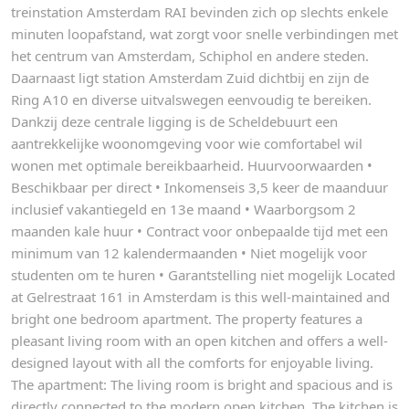
treinstation Amsterdam RAI bevinden zich op slechts enkele
minuten loopafstand, wat zorgt voor snelle verbindingen met
het centrum van Amsterdam, Schiphol en andere steden.
Daarnaast ligt station Amsterdam Zuid dichtbij en zijn de
Ring A10 en diverse uitvalswegen eenvoudig te bereiken.
Dankzij deze centrale ligging is de Scheldebuurt een
aantrekkelijke woonomgeving voor wie comfortabel wil
wonen met optimale bereikbaarheid. Huurvoorwaarden •
Beschikbaar per direct • Inkomenseis 3,5 keer de maanduur
inclusief vakantiegeld en 13e maand • Waarborgsom 2
maanden kale huur • Contract voor onbepaalde tijd met een
minimum van 12 kalendermaanden • Niet mogelijk voor
studenten om te huren • Garantstelling niet mogelijk Located
at Gelrestraat 161 in Amsterdam is this well-maintained and
bright one bedroom apartment. The property features a
pleasant living room with an open kitchen and offers a well-
designed layout with all the comforts for enjoyable living.
The apartment: The living room is bright and spacious and is
directly connected to the modern open kitchen. The kitchen is