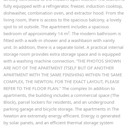
fully equipped with a refrigerator, freezer, induction cooktop,
dishwasher, combination oven, and extractor hood. From the
living room, there is access to the spacious balcony, a lovely
spot to sit outside. The apartment includes a spacious
bedroom of approximately 14 m². The modern bathroom is
fitted with a walk-in shower and a washbasin with vanity
unit. In addition, there is a separate toilet. A practical internal
storage room provides extra storage space and is equipped
with a washing machine connection. “THE PHOTOS SHOWN
ARE NOT OF THE APARTMENT ITSELF BUT OF ANOTHER
APARTMENT WITH THE SAME FINISHING WITHIN THE SAME
COMPLEX, THE NEWTON. FOR THE EXACT LAYOUT, PLEASE
REFER TO THE FLOOR PLAN.” The complex In addition to
apartments, the building includes a commercial space (The
Block), parcel lockers for residents, and an underground
parking garage and bicycle storage. The apartments in The
Newton are extremely energy efficient. Energy is generated
by solar panels, and an efficient thermal storage system