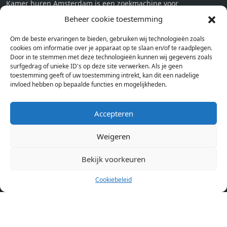
Kamer huren Amsterdam is een zoekmachine voor
studentenkamers en appartementen in Amsterdam. Wij halen
Beheer cookie toestemming
bij verschillende aanbieders het kamer aanbod per stad op.
Om de beste ervaringen te bieden, gebruiken wij technologieën zoals
Hierdoor kan je op één pagina het complete aanbod kamers in
cookies om informatie over je apparaat op te slaan en/of te raadplegen.
Amsterdam bekijken. Voor het meest recente en complete
Door in te stemmen met deze technologieën kunnen wij gegevens zoals
aanbod ben je bij ons een juiste adres. Wij verhuren zelf geen
surfgedrag of unieke ID's op deze site verwerken. Als je geen
toestemming geeft of uw toestemming intrekt, kan dit een nadelige
studentenkamers of appartementen, maar tonen enkel het
invloed hebben op bepaalde functies en mogelijkheden.
aanbod. Staat jouw nieuwe kamer er tussen, meld je dan aan
op de website van de kameraanbieder.
Accepteren
Weigeren
Kamers in andere steden
Kamer huren in Amsterdam
Bekijk voorkeuren
Cookiebeleid
Pagina’s
Home
Blog