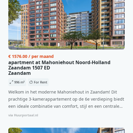
€ 1576.00 / per maand
apartment at Mahoniehout Noord-Holland
Zaandam 1507 ED
Zaandam
996 m²
For Rent
Welkom in het moderne Mahoniehout in Zaandam! Dit
prachtige 3-kamerappartement op de 6e verdieping biedt
een ideale combinatie van comfort, stijl en een centrale
locatie. Met een huurprijs van €1.576 per maand
via Huurportaal.nl
(inclusief BTW) en bijkomende servicekosten van €107,50
per maand is dit een geweldige kans voor professionals