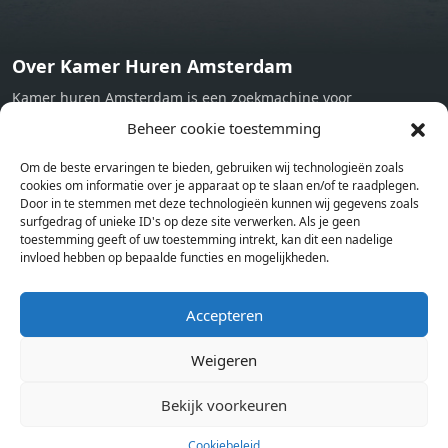
Over Kamer Huren Amsterdam
Kamer huren Amsterdam is een zoekmachine voor
studentenkamers en appartementen in Amsterdam. Wij halen
Beheer cookie toestemming
bij verschillende aanbieders het kamer aanbod per stad op.
Om de beste ervaringen te bieden, gebruiken wij technologieën zoals
Hierdoor kan je op één pagina het complete aanbod kamers in
cookies om informatie over je apparaat op te slaan en/of te raadplegen.
Amsterdam bekijken. Voor het meest recente en complete
Door in te stemmen met deze technologieën kunnen wij gegevens zoals
aanbod ben je bij ons een juiste adres. Wij verhuren zelf geen
surfgedrag of unieke ID's op deze site verwerken. Als je geen
toestemming geeft of uw toestemming intrekt, kan dit een nadelige
studentenkamers of appartementen, maar tonen enkel het
invloed hebben op bepaalde functies en mogelijkheden.
aanbod. Staat jouw nieuwe kamer er tussen, meld je dan aan
op de website van de kameraanbieder.
Accepteren
Weigeren
Kamers in andere steden
Kamer huren in Amsterdam
Bekijk voorkeuren
Cookiebeleid