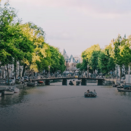
cooling, improved air quality and acoustics, and are
specially designed to attract native birds and
butterflies.The bright residence features an efficient and
functional open floor plan, a unique custom kitchen, a
bathroom and fitted wardrobes. High-grade finishes
include oak flooring (with floor heating), modular led
lighting, exquisitely tailored wall panels and floor-to-
ceiling windows with layered treatments.Notice:
Displayed prices and data are not final, and should be
used for informative purpose only. They are not
contractual or binding. Energy pass This building is not
subject to EnEV. - Flatscreen TV - Hairdryer - Heating -
Towels and sheets - Iron - Hygiene utensils - Washing
machine - Oven - Microwave - Refrigerator - Internet -
Working desk Homelike Code: UBK-396713 Available From:
Now