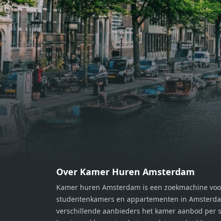
bereiden van heerlijke maaltijden.
berei
Vanuit de woonkamer stap je zo het
Vanui
balkon op, waar je kunt genieten
balko
van een prachtig uitzicht en een
van e
moment van rust. De woning
momen
beschikt over twee comfortabele
besch
slaapkamers van respectievelijk 12,1
slaap
m² en 8 m². Beide kamers bieden tal
m² en
van mogelijkheden, zoals een fijne
van m
werkplek, een logeerkamer of een
werkp
persoonlijke slaapkamer. De
perso
moderne badkamer is voorzien van
moder
een douche en wastafel, en er is een
een d
apart toilet - ideaal voor extra
apart 
gemak en privacy. Gelegen in een
gemak
Over Kamer Huren Amsterdam
rustige, groene omgeving in
rusti
Kamer huren Amsterdam is een zoekmachine voo
Zaandam, bevindt de woning zich
Zaand
studentenkamers en appartementen in Amsterdam
op een perfecte locatie. Winkels,
op ee
verschillende aanbieders het kamer aanbod per s
openbaar vervoer en uitvalswegen
openb