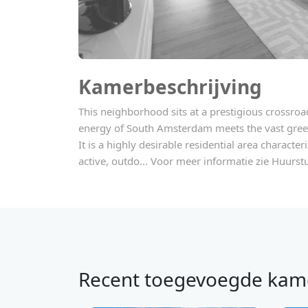
Kamerbeschrijving
This neighborhood sits at a prestigious crossro
energy of South Amsterdam meets the vast greener
It is a highly desirable residential area characte
active, outdo... Voor meer informatie zie Huurstu
Recent toegevoegde kam