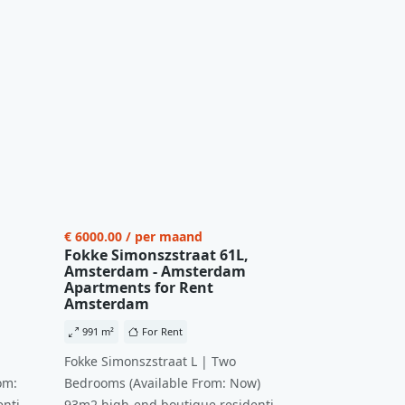
€ 6000.00 / per maand
Fokke Simonszstraat 61L,
Amsterdam - Amsterdam
Apartments for Rent
Amsterdam
991 m²
For Rent
Fokke Simonszstraat L | Two
om:
Bedrooms (Available From: Now)
ntial
93m2 high-end boutique residential