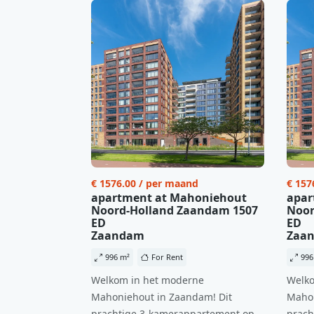
€ 1576.00 / per maand
€ 157
apartment at Mahoniehout
apar
Noord-Holland Zaandam 1507
Noor
ED
ED
Zaandam
Zaa
996 m²
For Rent
996
Welkom in het moderne
Welko
Mahoniehout in Zaandam! Dit
Mahon
prachtige 3-kamerappartement op
prach