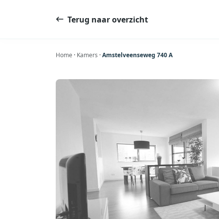
Ga
naar
Terug naar overzicht
de
inhoud
Home
·
Kamers
·
Amstelveenseweg 740 A