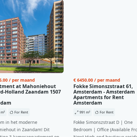
6.00 / per maand
€ 6450.00 / per maand
tment at Mahoniehout
Fokke Simonszstraat 61,
d-Holland Zaandam 1507
Amsterdam - Amsterdam
Apartments for Rent
ndam
Amsterdam
 m²
For Rent
991 m²
For Rent
m in het moderne
Fokke Simonszstraat D | One
iehout in Zaandam! Dit
Bedroom | Office (Available Fr
tige 3-kamerappartement op
Now) High-end boutique reside