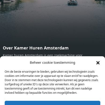
machine - Oven - Microwave - Refrigerator - Internet -
Working desk Homelike Code: UBK-396713 Available From:
Now
Over Kamer Huren Amsterdam
Kamer huren Amsterdam is een zoekmachine voor
studentenkamers en appartementen in Amsterdam. Wij halen
Beheer cookie toestemming
bij verschillende aanbieders het kamer aanbod per stad op.
Om de beste ervaringen te bieden, gebruiken wij technologieën zoals
Hierdoor kan je op één pagina het complete aanbod kamers in
cookies om informatie over je apparaat op te slaan en/of te raadplegen.
Amsterdam bekijken. Voor het meest recente en complete
Door in te stemmen met deze technologieën kunnen wij gegevens zoals
aanbod ben je bij ons een juiste adres. Wij verhuren zelf geen
surfgedrag of unieke ID's op deze site verwerken. Als je geen
toestemming geeft of uw toestemming intrekt, kan dit een nadelige
studentenkamers of appartementen, maar tonen enkel het
invloed hebben op bepaalde functies en mogelijkheden.
aanbod. Staat jouw nieuwe kamer er tussen, meld je dan aan
op de website van de kameraanbieder.