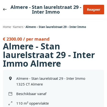
Ga
Almere - Stan laurelstraat 29 -
naar
Reageer
Inter Immo
de
inhoud
Home
·
Kamers
·
Almere – Stan laurelstraat 29 – Inter Immo
€ 2300.00 / per maand
Almere - Stan
laurelstraat 29 - Inter
Immo Almere
Almere - Stan laurelstraat 29 - Inter Immo
1325 CT Almere
Beschikbaar vanaf
110 m² oppervlakte