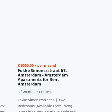
€ 6000.00 / per maand
Fokke Simonszstraat 61L,
Amsterdam - Amsterdam
Apartments for Rent
Amsterdam
991 m²
For Rent
Fokke Simonszstraat L | Two
om:
Bedrooms (Available From: Now)
ntial
93m2 high-end boutique residential