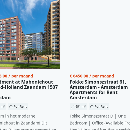
6.00 / per maand
€ 6450.00 / per maand
tment at Mahoniehout
Fokke Simonszstraat 61,
d-Holland Zaandam 1507
Amsterdam - Amsterdam
Apartments for Rent
ndam
Amsterdam
 m²
For Rent
991 m²
For Rent
m in het moderne
Fokke Simonszstraat D | One
iehout in Zaandam! Dit
Bedroom | Office (Available Fr
tige 3-kamerappartement op
Now) High-end boutique reside