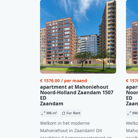
€ 1576.00 / per maand
€ 157
apartment at Mahoniehout
apar
Noord-Holland Zaandam 1507
Noor
ED
ED
Zaandam
Zaa
996 m²
For Rent
996
Welkom in het moderne
Welko
Mahoniehout in Zaandam! Dit
Mahon
prachtige 3-kamerappartement op
prach