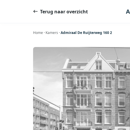
Ga
naar
A
Terug naar overzicht
de
inhoud
Home
·
Kamers
·
Admiraal De Ruijterweg 160 2