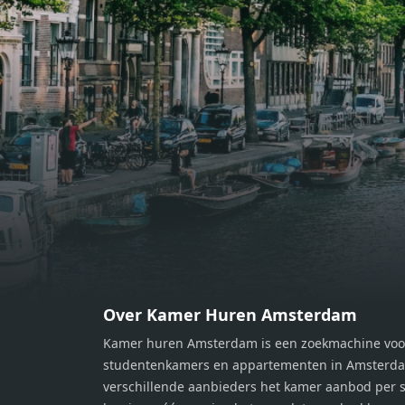
bereiden van heerlijke maaltijden.
berei
Vanuit de woonkamer stap je zo het
Vanui
balkon op, waar je kunt genieten
balko
van een prachtig uitzicht en een
van e
moment van rust. De woning
momen
beschikt over twee comfortabele
besch
slaapkamers van respectievelijk 12,1
slaap
m² en 8 m². Beide kamers bieden tal
m² en
van mogelijkheden, zoals een fijne
van m
werkplek, een logeerkamer of een
werkp
persoonlijke slaapkamer. De
perso
moderne badkamer is voorzien van
moder
een douche en wastafel, en er is een
een d
apart toilet - ideaal voor extra
apart 
gemak en privacy. Gelegen in een
gemak
Over Kamer Huren Amsterdam
rustige, groene omgeving in
rusti
Kamer huren Amsterdam is een zoekmachine voo
Zaandam, bevindt de woning zich
Zaand
studentenkamers en appartementen in Amsterdam
op een perfecte locatie. Winkels,
op ee
verschillende aanbieders het kamer aanbod per s
openbaar vervoer en uitvalswegen
openb