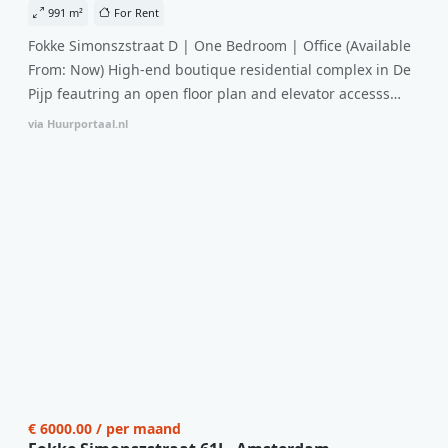
991 m²
For Rent
douche en wastafel, en er is een apart toilet - ideaal voor
Fokke Simonszstraat D | One Bedroom | Office (Available
extra gemak en privacy. Gelegen in een rustige, groene
From: Now) High-end boutique residential complex in De
omgeving in Zaandam, bevindt de woning zich op een
Pijp feautring an open floor plan and elevator accesss
perfecte locatie. Winkels, openbaar vervoer en
with open living space The bright residence features
uitvalswegen naar Amsterdam zijn allemaal binnen
via Huurportaal.nl
efficient and functional open floor plan, special custom
handbereik. Bovendien geniet je hier van de unieke
kitchen, bathroom and fitted wardrobes. High-grade
combinatie van stedelijke voorzieningen en de
finishes include oak flooring (with floor heating), modular
ontspanning van een serene woonomgeving. Ben jij op
led lighting, exquisite tailored wall panels and floor to
zoek naar een stijlvol appartement met alle gemakken van
ceiling windows with layered treatments.A high-end
de stad binnen handbereik? Laat deze kans niet aan je
boutique residential complex in the Weteringbuurt. The
voorbijgaan en ervaar zelf wat deze woning te bieden
fully furnished, ready-to-live, contemporary apartments
heeft!
with separate private storage and secure bicycle parking
with an elegant lobby with an elevator and green
communal spaces.The building incorporates solar panels
to generate energy supply. The windows have solar
control glazing, and the apartments have climate control
€ 6000.00 / per maand
driven by a thermal energy storage system. Underfloor