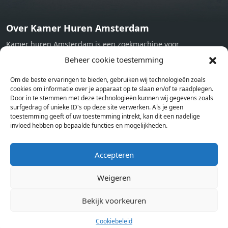
Over Kamer Huren Amsterdam
Kamer huren Amsterdam is een zoekmachine voor
studentenkamers en appartementen in Amsterdam. Wij halen
Beheer cookie toestemming
bij verschillende aanbieders het kamer aanbod per stad op.
Om de beste ervaringen te bieden, gebruiken wij technologieën zoals
Hierdoor kan je op één pagina het complete aanbod kamers in
cookies om informatie over je apparaat op te slaan en/of te raadplegen.
Amsterdam bekijken. Voor het meest recente en complete
Door in te stemmen met deze technologieën kunnen wij gegevens zoals
aanbod ben je bij ons een juiste adres. Wij verhuren zelf geen
surfgedrag of unieke ID's op deze site verwerken. Als je geen
toestemming geeft of uw toestemming intrekt, kan dit een nadelige
studentenkamers of appartementen, maar tonen enkel het
invloed hebben op bepaalde functies en mogelijkheden.
aanbod. Staat jouw nieuwe kamer er tussen, meld je dan aan
op de website van de kameraanbieder.
Accepteren
Weigeren
Kamers in andere steden
Kamer huren in Amsterdam
Bekijk voorkeuren
Cookiebeleid