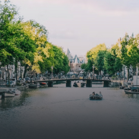
specially designed to attract native birds and
butterflies.The bright residence features an efficient and
functional open floor plan, a unique custom kitchen, a
bathroom and fitted wardrobes. High-grade finishes
include oak flooring (with floor heating), modular led
lighting, exquisitely tailored wall panels and floor-to-
ceiling windows with layered treatments.Notice:
Displayed prices and data are not final, and should be
used for informative purpose only. They are not
contractual or binding. Energy pass This building is not
subject to EnEV. - Flatscreen TV - Hairdryer - Heating -
Towels and sheets - Iron - Hygiene utensils - Washing
machine - Oven - Microwave - Refrigerator - Internet -
Working desk Homelike Code: UBK-396713 Available From:
Now