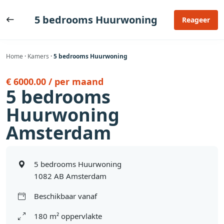
Ga
naar
5 bedrooms Huurwoning
Reageer
de
inhoud
Home
·
Kamers
·
5 bedrooms Huurwoning
€ 6000.00 / per maand
5 bedrooms
Huurwoning
Amsterdam
5 bedrooms Huurwoning
1082 AB Amsterdam
Beschikbaar vanaf
180 m² oppervlakte