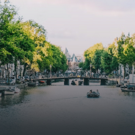
specially designed to attract native birds and
butterflies.The bright residence features an efficient and
functional open floor plan, a unique custom kitchen, a
bathroom and fitted wardrobes. High-grade finishes
include oak flooring (with floor heating), modular led
lighting, exquisitely tailored wall panels and floor-to-
ceiling windows with layered treatments.Notice:
Displayed prices and data are not final, and should be
used for informative purpose only. They are not
contractual or binding. Energy pass This building is not
subject to EnEV. - Flatscreen TV - Hairdryer - Heating -
Towels and sheets - Iron - Hygiene utensils - Washing
machine - Oven - Microwave - Refrigerator - Internet -
Working desk Homelike Code: UBK-396713 Available From:
Now