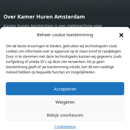
Over Kamer Huren Amsterdam
Kamer huren Amsterdam is een zoekmachine voor
studentenkamers en appartementen in Amsterdam. Wij halen
Beheer cookie toestemming
bij verschillende aanbieders het kamer aanbod per stad op.
Om de beste ervaringen te bieden, gebruiken wij technologieën zoals
Hierdoor kan je op één pagina het complete aanbod kamers in
cookies om informatie over je apparaat op te slaan en/of te raadplegen.
Amsterdam bekijken. Voor het meest recente en complete
Door in te stemmen met deze technologieën kunnen wij gegevens zoals
aanbod ben je bij ons een juiste adres. Wij verhuren zelf geen
surfgedrag of unieke ID's op deze site verwerken. Als je geen
toestemming geeft of uw toestemming intrekt, kan dit een nadelige
studentenkamers of appartementen, maar tonen enkel het
invloed hebben op bepaalde functies en mogelijkheden.
aanbod. Staat jouw nieuwe kamer er tussen, meld je dan aan
op de website van de kameraanbieder.
Accepteren
Weigeren
Kamers in andere steden
Kamer huren in Amsterdam
Bekijk voorkeuren
Cookiebeleid