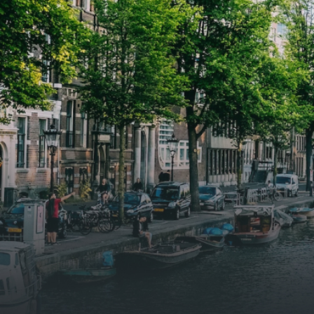
samen goed voor 44 m² aan
samen
leefruimte. De lichte woonkamer
leefr
biedt genoeg ruimte voor een
biedt
gezellige zithoek én een stijlvolle
gezell
eethoek. De keuken is van alle
eetho
gemakken voorzien, perfect voor het
gemak
bereiden van heerlijke maaltijden.
berei
Vanuit de woonkamer stap je zo het
Vanui
balkon op, waar je kunt genieten
balko
van een prachtig uitzicht en een
van e
moment van rust. De woning
momen
beschikt over twee comfortabele
besch
slaapkamers van respectievelijk 12,1
slaap
m² en 8 m². Beide kamers bieden tal
m² en
van mogelijkheden, zoals een fijne
van m
werkplek, een logeerkamer of een
werkp
persoonlijke slaapkamer. De
perso
moderne badkamer is voorzien van
moder
een douche en wastafel, en er is een
een d