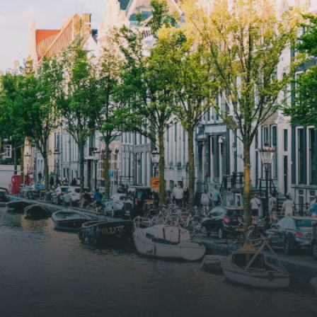
supply. The windows have solar
shed,
control glazing, and the apartments
have climate control driven by a
ate
thermal energy storage system.
rking
Underfloor heating and cooling
contribute to a healthy indoor
environment. The atriums' seasonal
tes
green walls provide natural summer
gy
cooling, improved air quality and
r
acoustics, and are specially
tments
designed to attract native birds and
 a
butterflies.The bright residence
.
features an efficient and functional
g
open floor plan, a unique custom
kitchen, a bathroom and fitted
sonal
wardrobes. High-grade finishes
summer
include oak flooring (with floor
and
heating), modular led lighting,
exquisitely tailored wall panels and