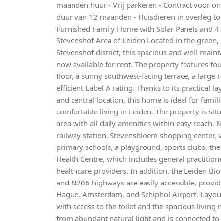
maanden huur - Vrij parkeren - Contract voor o
duur van 12 maanden - Huisdieren in overleg to
Furnished Family Home with Solar Panels and 4
Stevenshof Area of Leiden Located in the green, 
Stevenshof district, this spacious and well-main
now available for rent. The property features f
floor, a sunny southwest-facing terrace, a large
efficient Label A rating. Thanks to its practical l
and central location, this home is ideal for famil
comfortable living in Leiden. The property is situ
area with all daily amenities within easy reach. 
railway station, Stevensbloem shopping center, v
primary schools, a playground, sports clubs, the 
Health Centre, which includes general practition
healthcare providers. In addition, the Leiden Bi
and N206 highways are easily accessible, provid
Hague, Amsterdam, and Schiphol Airport. Layout
with access to the toilet and the spacious living
from abundant natural light and is connected to