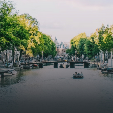
 goed voor 44 m² aan
residential complex in the
uimte. De lichte woonkamer
Weteringbuurt. The fully furni
 genoeg ruimte voor een
ready-to-live, contemporary
ige zithoek én een stijlvolle
apartments with separate priv
ek. De keuken is van alle
storage and secure bicycle pa
ken voorzien, perfect voor het
with an elegant lobby with an
den van heerlijke maaltijden.
elevator and green communal
t de woonkamer stap je zo het
spaces.The building incorpora
n op, waar je kunt genieten
solar panels to generate ener
en prachtig uitzicht en een
supply. The windows have sola
t van rust. De woning
control glazing, and the apar
ikt over twee comfortabele
have climate control driven by
kamers van respectievelijk 12,1
thermal energy storage system
 8 m². Beide kamers bieden tal
Underfloor heating and coolin
ogelijkheden, zoals een fijne
contribute to a healthy indoor
lek, een logeerkamer of een
environment. The atriums' sea
onlijke slaapkamer. De
green walls provide natural 
ne badkamer is voorzien van
cooling, improved air quality 
ouche en wastafel, en er is een
acoustics, and are specially