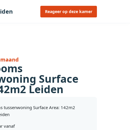
eiden
Reageer op deze kamer
r maand
ooms
woning Surface
142m2 Leiden
s tussenwoning Surface Area: 142m2
eiden
r vanaf