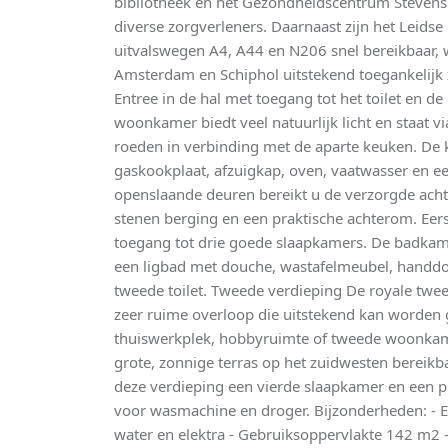
bibliotheek en het Gezondheidscentrum Stevens
diverse zorgverleners. Daarnaast zijn het Leidse
uitvalswegen A4, A44 en N206 snel bereikbaar,
Amsterdam en Schiphol uitstekend toegankelijk 
Entree in de hal met toegang tot het toilet en 
woonkamer biedt veel natuurlijk licht en staat 
roeden in verbinding met de aparte keuken. De 
gaskookplaat, afzuigkap, oven, vaatwasser en ee
openslaande deuren bereikt u de verzorgde achte
stenen berging en een praktische achterom. Eer
toegang tot drie goede slaapkamers. De badkame
een ligbad met douche, wastafelmeubel, handdoe
tweede toilet. Tweede verdieping De royale twe
zeer ruime overloop die uitstekend kan worden 
thuiswerkplek, hobbyruimte of tweede woonkame
grote, zonnige terras op het zuidwesten bereikb
deze verdieping een vierde slaapkamer en een pr
voor wasmachine en droger. Bijzonderheden: - E
water en elektra - Gebruiksoppervlakte 142 m2 -