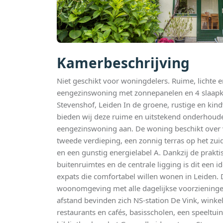
Kamerbeschrijving
Niet geschikt voor woningdelers. Ruime, lichte
eengezinswoning met zonnepanelen en 4 slaapka
Stevenshof, Leiden In de groene, rustige en kind
bieden wij deze ruime en uitstekend onderhou
eengezinswoning aan. De woning beschikt over v
tweede verdieping, een zonnig terras op het zui
en een gunstig energielabel A. Dankzij de praktis
buitenruimtes en de centrale ligging is dit een 
expats die comfortabel willen wonen in Leiden. D
woonomgeving met alle dagelijkse voorzieninge
afstand bevinden zich NS-station De Vink, wink
restaurants en cafés, basisscholen, een speeltui