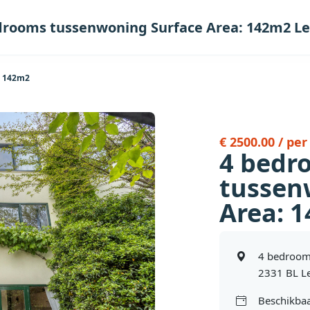
drooms tussenwoning Surface Area: 142m2 L
: 142m2
€ 2500.00 / pe
4 bedr
tussen
Area: 
4 bedroom
2331 BL L
Beschikbaa