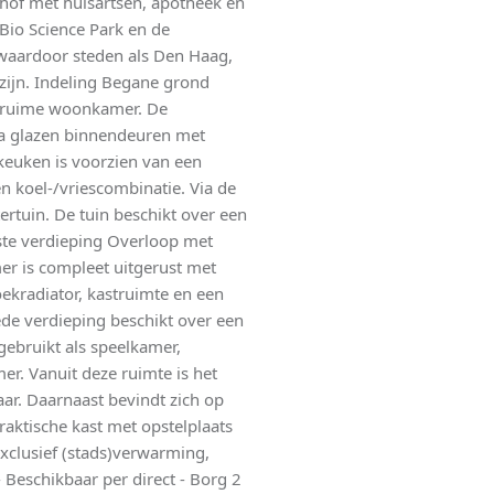
hof met huisartsen, apotheek en
 Bio Science Park en de
 waardoor steden als Den Haag,
zijn. Indeling Begane grond
de ruime woonkamer. De
via glazen binnendeuren met
keuken is voorzien van een
n koel-/vriescombinatie. Via de
rtuin. De tuin beschikt over een
ste verdieping Overloop met
r is compleet uitgerust met
kradiator, kastruimte en een
ede verdieping beschikt over een
gebruikt als speelkamer,
r. Vanuit deze ruimte is het
aar. Daarnaast bevindt zich op
aktische kast met opstelplaats
xclusief (stads)verwarming,
 Beschikbaar per direct - Borg 2