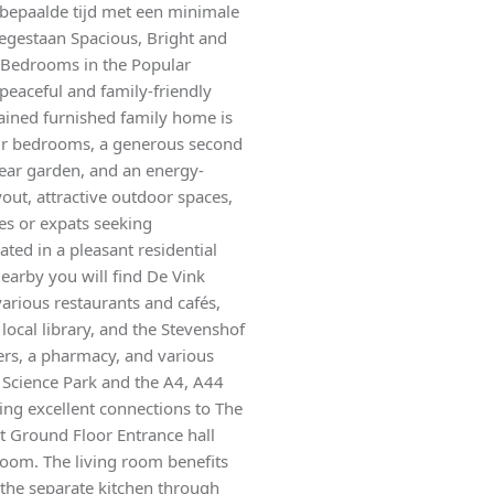
nbepaalde tijd met een minimale
egestaan Spacious, Bright and
 Bedrooms in the Popular
peaceful and family-friendly
tained furnished family home is
our bedrooms, a generous second
 rear garden, and an energy-
ayout, attractive outdoor spaces,
ies or expats seeking
ated in a pleasant residential
Nearby you will find De Vink
arious restaurants and cafés,
local library, and the Stevenshof
ers, a pharmacy, and various
o Science Park and the A4, A44
ing excellent connections to The
 Ground Floor Entrance hall
 room. The living room benefits
 the separate kitchen through