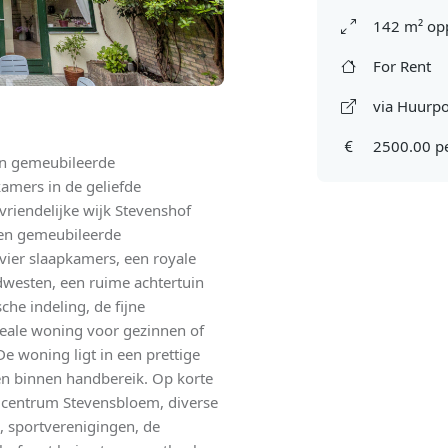
142 m² op
For Rent
via Huurpo
2500.00 p
 en gemeubileerde
mers in de geliefde
vriendelijke wijk Stevenshof
den gemeubileerde
ier slaapkamers, een royale
dwesten, een ruime achtertuin
che indeling, de fijne
ideale woning voor gezinnen of
e woning ligt in een prettige
n binnen handbereik. Op korte
elcentrum Stevensbloem, diverse
n, sportverenigingen, de