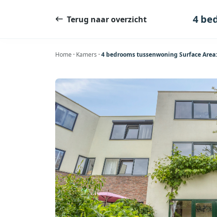
Ga
naar
4 be
Terug naar overzicht
de
inhoud
Home
·
Kamers
·
4 bedrooms tussenwoning Surface Area