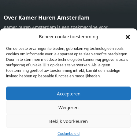
Over Kamer Huren Amsterdam
Kamer huren Amsterdam is een zoekmachine voor
studentenkamers en appartementen in Amsterdam. Wij halen
Beheer cookie toestemming
bij verschillende aanbieders het kamer aanbod per stad op.
Om de beste ervaringen te bieden, gebruiken wij technologieën zoals
Hierdoor kan je op één pagina het complete aanbod kamers in
cookies om informatie over je apparaat op te slaan en/of te raadplegen.
Amsterdam bekijken. Voor het meest recente en complete
Door in te stemmen met deze technologieën kunnen wij gegevens zoals
aanbod ben je bij ons een juiste adres. Wij verhuren zelf geen
surfgedrag of unieke ID's op deze site verwerken. Als je geen
toestemming geeft of uw toestemming intrekt, kan dit een nadelige
studentenkamers of appartementen, maar tonen enkel het
invloed hebben op bepaalde functies en mogelijkheden.
aanbod. Staat jouw nieuwe kamer er tussen, meld je dan aan
op de website van de kameraanbieder.
Accepteren
Weigeren
Kamers in andere steden
Kamer huren in Amsterdam
Bekijk voorkeuren
Cookiebeleid