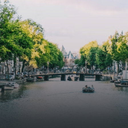
specially designed to attract native birds and
butterflies.The bright residence features an efficient and
functional open floor plan, a unique custom kitchen, a
bathroom and fitted wardrobes. High-grade finishes
include oak flooring (with floor heating), modular led
lighting, exquisitely tailored wall panels and floor-to-
ceiling windows with layered treatments.Notice:
Displayed prices and data are not final, and should be
used for informative purpose only. They are not
contractual or binding. Energy pass This building is not
subject to EnEV. - Flatscreen TV - Hairdryer - Heating -
Towels and sheets - Iron - Hygiene utensils - Washing
machine - Oven - Microwave - Refrigerator - Internet -
Working desk Homelike Code: UBK-396713 Available From:
Now