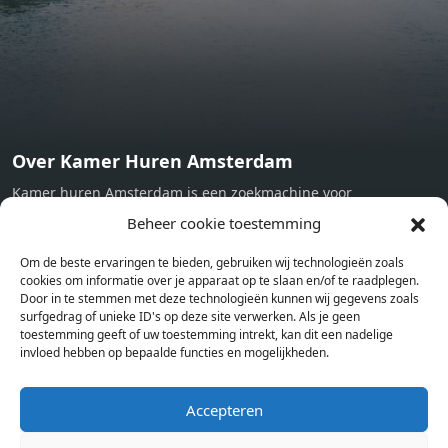
Now
Over Kamer Huren Amsterdam
Kamer huren Amsterdam is een zoekmachine voor
studentenkamers en appartementen in Amsterdam. Wij halen
Beheer cookie toestemming
bij verschillende aanbieders het kamer aanbod per stad op.
Om de beste ervaringen te bieden, gebruiken wij technologieën zoals
Hierdoor kan je op één pagina het complete aanbod kamers in
cookies om informatie over je apparaat op te slaan en/of te raadplegen.
Amsterdam bekijken. Voor het meest recente en complete
Door in te stemmen met deze technologieën kunnen wij gegevens zoals
aanbod ben je bij ons een juiste adres. Wij verhuren zelf geen
surfgedrag of unieke ID's op deze site verwerken. Als je geen
toestemming geeft of uw toestemming intrekt, kan dit een nadelige
studentenkamers of appartementen, maar tonen enkel het
invloed hebben op bepaalde functies en mogelijkheden.
aanbod. Staat jouw nieuwe kamer er tussen, meld je dan aan
op de website van de kameraanbieder.
Accepteren