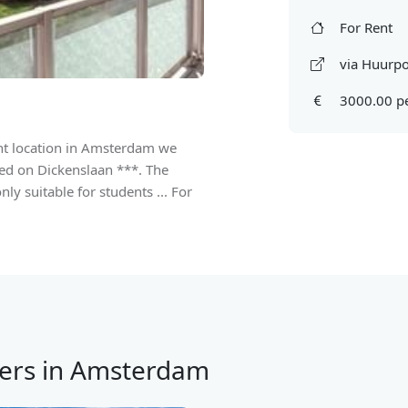
For Rent
via Huurpo
3000.00 p
 location in Amsterdam we
ated on Dickenslaan ***. The
y suitable for students ... For
ers in Amsterdam