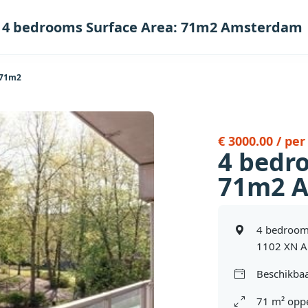
4 bedrooms Surface Area: 71m2 Amsterdam
 71m2
€ 3000.00 / pe
4 bedr
71m2 
4 bedroom
1102 XN 
Beschikbaa
71 m² oppe