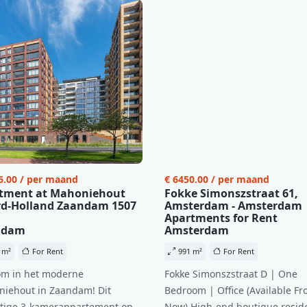
6.00 / per maand
€ 6450.00 / per maand
tment at Mahoniehout
Fokke Simonszstraat 61,
d-Holland Zaandam 1507
Amsterdam - Amsterdam
Apartments for Rent
ndam
Amsterdam
 m²
For Rent
991 m²
For Rent
m in het moderne
Fokke Simonszstraat D | One
iehout in Zaandam! Dit
Bedroom | Office (Available Fr
tige 3-kamerappartement op
Now) High-end boutique reside