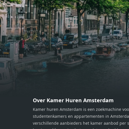
bereiden van heerlijke maaltijden.
berei
Vanuit de woonkamer stap je zo het
Vanui
balkon op, waar je kunt genieten
balko
van een prachtig uitzicht en een
van e
moment van rust. De woning
momen
beschikt over twee comfortabele
besch
slaapkamers van respectievelijk 12,1
slaap
m² en 8 m². Beide kamers bieden tal
m² en
van mogelijkheden, zoals een fijne
van m
werkplek, een logeerkamer of een
werkp
persoonlijke slaapkamer. De
perso
moderne badkamer is voorzien van
moder
een douche en wastafel, en er is een
een d
apart toilet - ideaal voor extra
apart 
gemak en privacy. Gelegen in een
gemak
Over Kamer Huren Amsterdam
rustige, groene omgeving in
rusti
Kamer huren Amsterdam is een zoekmachine voo
Zaandam, bevindt de woning zich
Zaand
studentenkamers en appartementen in Amsterdam
op een perfecte locatie. Winkels,
op ee
verschillende aanbieders het kamer aanbod per s
openbaar vervoer en uitvalswegen
openb