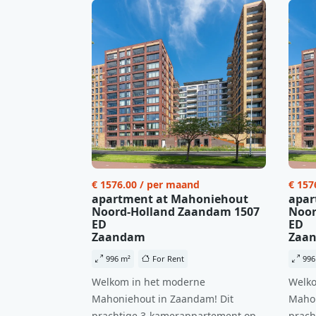
€ 1576.00 / per maand
€ 157
apartment at Mahoniehout
apar
Noord-Holland Zaandam 1507
Noor
ED
ED
Zaandam
Zaa
996 m²
For Rent
996
Welkom in het moderne
Welko
Mahoniehout in Zaandam! Dit
Mahon
prachtige 3-kamerappartement op
prach