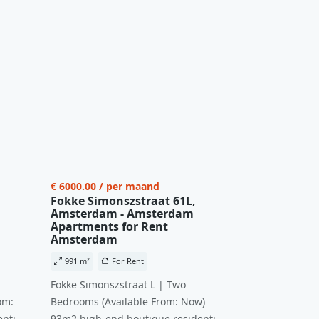
€ 6000.00 / per maand
Fokke Simonszstraat 61L,
Amsterdam - Amsterdam
Apartments for Rent
Amsterdam
991 m²
For Rent
Fokke Simonszstraat L | Two
om:
Bedrooms (Available From: Now)
ntial
93m2 high-end boutique residential