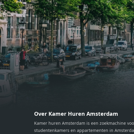
gemakken voorzien, perfect voor het
gemak
bereiden van heerlijke maaltijden.
berei
Vanuit de woonkamer stap je zo het
Vanui
balkon op, waar je kunt genieten
balko
van een prachtig uitzicht en een
van e
moment van rust. De woning
momen
beschikt over twee comfortabele
besch
slaapkamers van respectievelijk 12,1
slaap
m² en 8 m². Beide kamers bieden tal
m² en
van mogelijkheden, zoals een fijne
van m
werkplek, een logeerkamer of een
werkp
persoonlijke slaapkamer. De
perso
moderne badkamer is voorzien van
moder
een douche en wastafel, en er is een
een d
apart toilet - ideaal voor extra
apart 
gemak en privacy. Gelegen in een
gemak
Over Kamer Huren Amsterdam
rustige, groene omgeving in
rusti
Kamer huren Amsterdam is een zoekmachine voo
Zaandam, bevindt de woning zich
Zaand
studentenkamers en appartementen in Amsterdam
op een perfecte locatie. Winkels,
op ee