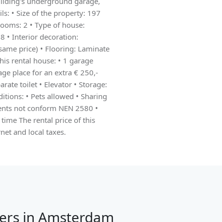
uilding's underground garage,
ls: • Size of the property: 197
ooms: 2 • Type of house:
 • Interior decoration:
same price) • Flooring: Laminate
this rental house: • 1 garage
age place for an extra € 250,-
ate toilet • Elevator • Storage:
itions: • Pets allowed • Sharing
ents not conform NEN 2580 •
time The rental price of this
net and local taxes.
ers in Amsterdam