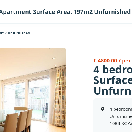
Apartment Surface Area: 197m2 Unfurnishe
97m2 Unfurnished
€ 4800.00 / pe
4 bedr
Surfac
Unfurn
4 bedroom
Unfurnish
1083 KC A