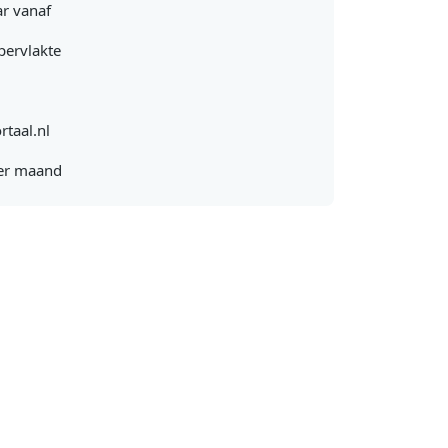
r vanaf
pervlakte
rtaal.nl
er maand