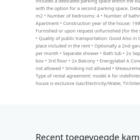
includes a dedicated parking space within the b
with the option for a second parking space. Detai
m2 • Number of bedrooms: 4 • Number of bathr
Apartment • Construction year of the house: 1988
Furnished or upon request unfurnished (for the 
• Quality of public transportation: Good Also in 
place included in the rent • Optionally a 2nd gar
per month • Separate shower • Bath tub • 2x Separ
box • 3rd floor • 2x Balcony • Energylabel A Cond
not allowed • Smoking not allowed • Measurem
Type of rental agreement: model A for indefinite 
house is exclusive Gas/Electricity/Water, TV/Inter
Recent toegevoegde kam