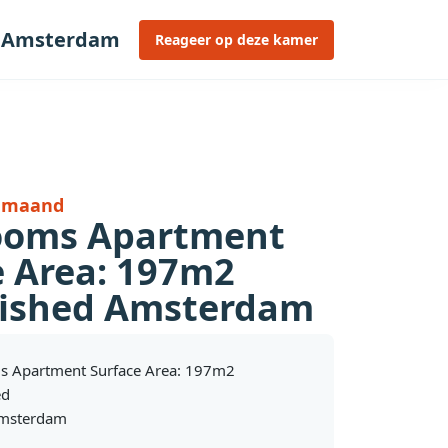
d Amsterdam
Reageer op deze kamer
r maand
ooms Apartment
e Area: 197m2
ished Amsterdam
s Apartment Surface Area: 197m2
ed
msterdam