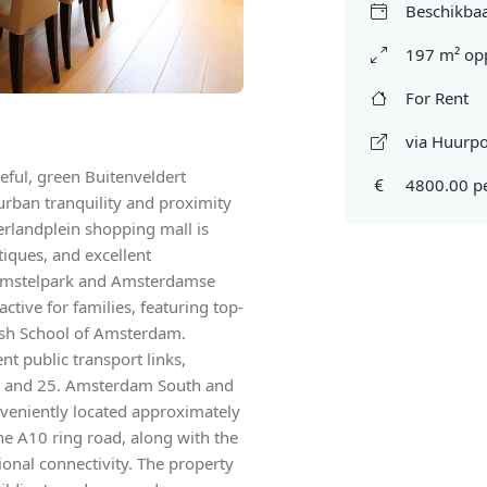
Beschikbaa
197 m² op
For Rent
via Huurpo
ceful, green Buitenveldert
4800.00 p
urban tranquility and proximity
derlandplein shopping mall is
iques, and excellent
c Amstelpark and Amsterdamse
active for families, featuring top-
itish School of Amsterdam.
nt public transport links,
 5 and 25. Amsterdam South and
veniently located approximately
he A10 ring road, along with the
ional connectivity. The property