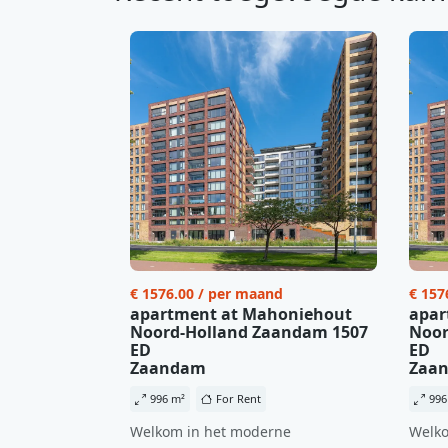
€ 1576.00 / per maand
€ 157
apartment at Mahoniehout
apar
Noord-Holland Zaandam 1507
Noor
ED
ED
Zaandam
Zaa
996 m²
For Rent
996
Welkom in het moderne
Welko