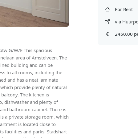
For Rent
via Huurpo
2450.00 p
 btw G/W/E This spacious
enelaan area of Amstelveen. The
ained building and can be
ss to all rooms, including the
hed and has a neat laminate
 which provide plenty of natural
g balcony. The kitchen is
op, dishwasher and plenty of
 and bathroom cabinet. There is
e is a private storage room, which
partment is located close to
 facilities and parks. Stadshart