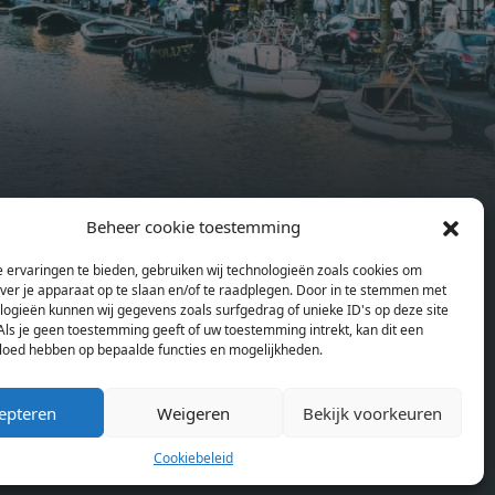
.
features an efficient and functional
g
open floor plan, a unique custom
kitchen, a bathroom and fitted
sonal
wardrobes. High-grade finishes
summer
include oak flooring (with floor
and
heating), modular led lighting,
exquisitely tailored wall panels and
ds and
floor-to-ceiling windows with
Beheer cookie toestemming
rices
layered treatments.Notice:
en
Pagina’s
ould
Displayed prices and data are not
Home
 ervaringen te bieden, gebruiken wij technologieën zoals cookies om
se
final, and should be used for
over je apparaat op te slaan en/of te raadplegen. Door in te stemmen met
Blog
or
informative purpose only. They are
logieën kunnen wij gegevens zoals surfgedrag of unieke ID's op deze site
Over ons
Als je geen toestemming geeft of uw toestemming intrekt, kan dit een
lding
not contractual or binding. Energy
Cookiebeleid (EU)
vloed hebben op bepaalde functies en mogelijkheden.
lly
pass This building is not subject to
rdam,
EnEV. - Flatscreen TV - Hairdryer -
epteren
Weigeren
Bekijk voorkeuren
neken
Heating - Towels and sheets - Iron -
n.
Hygiene utensils - Washing machine
Cookiebeleid
km
- Oven - Microwave - Refrigerator -