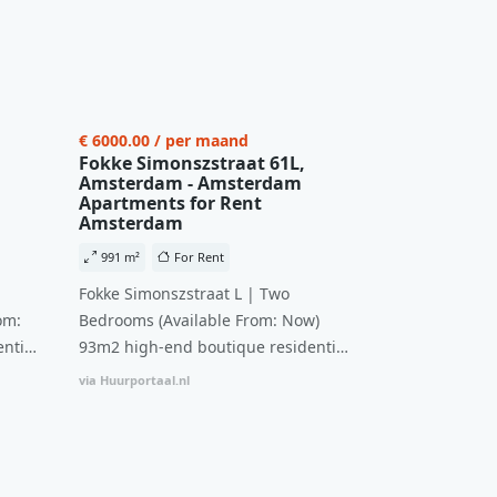
€ 6000.00 / per maand
Fokke Simonszstraat 61L,
Amsterdam - Amsterdam
Apartments for Rent
Amsterdam
991 m²
For Rent
Fokke Simonszstraat L | Two
om:
Bedrooms (Available From: Now)
ntial
93m2 high-end boutique residential
n
complex in De Pijp feautring an
via Huurportaal.nl
ccesss
open floor plan and elevator acesss
ght
with open living space A high-end
d
boutique residential complex in the
cial
Weteringbuurt. The fully furnished,