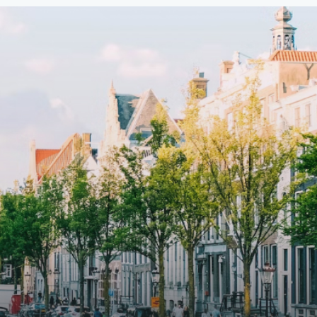
fitted
93m2, ready-to-live, contemporary
s
apartments with separate private
storage and secure bicycle parking
with an elegant lobby with an
and
elevator and green communal
ayered
spaces.The building incorporates
ue
solar panels to generate energy
supply. The windows have solar
shed,
control glazing, and the apartments
have climate control driven by a
ate
thermal energy storage system.
rking
Underfloor heating and cooling
contribute to a healthy indoor
environment. The atriums' seasonal
tes
green walls provide natural summer
gy
cooling, improved air quality and
r
acoustics, and are specially
tments
designed to attract native birds and
 a
butterflies.The bright residence