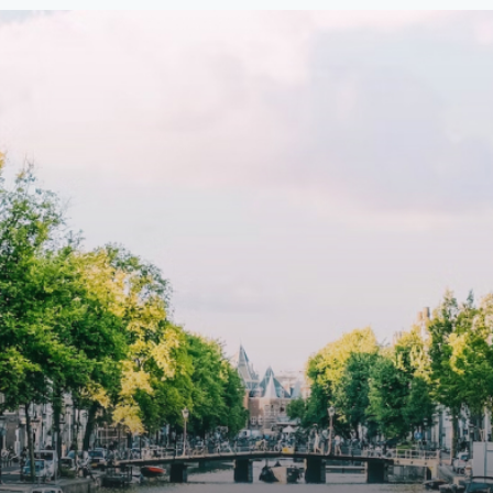
107,50 per maand is dit een
custom kitchen, bathroom and 
dige kans voor professionals
wardrobes. High-grade finishe
p zoek zijn naar een woning die
include oak flooring (with floor
t beschikbaar is vanaf 1 april
heating), modular led lighting,
e
exquisite tailored wall panels 
lkomd in een ruime
floor to ceiling windows with l
amer met open keuken,
treatments.A high-end boutiq
 goed voor 44 m² aan
residential complex in the
uimte. De lichte woonkamer
Weteringbuurt. The fully furni
 genoeg ruimte voor een
ready-to-live, contemporary
ige zithoek én een stijlvolle
apartments with separate priv
ek. De keuken is van alle
storage and secure bicycle pa
ken voorzien, perfect voor het
with an elegant lobby with an
den van heerlijke maaltijden.
elevator and green communal
t de woonkamer stap je zo het
spaces.The building incorpora
n op, waar je kunt genieten
solar panels to generate ener
en prachtig uitzicht en een
supply. The windows have sola
t van rust. De woning
control glazing, and the apar
ikt over twee comfortabele
have climate control driven by