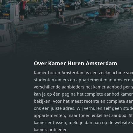
slaapkamers van respectievelijk 12,1
slaap
m² en 8 m². Beide kamers bieden tal
m² en
van mogelijkheden, zoals een fijne
van m
werkplek, een logeerkamer of een
werkp
persoonlijke slaapkamer. De
perso
moderne badkamer is voorzien van
moder
een douche en wastafel, en er is een
een d
apart toilet - ideaal voor extra
apart 
gemak en privacy. Gelegen in een
gemak
Over Kamer Huren Amsterdam
rustige, groene omgeving in
rusti
Kamer huren Amsterdam is een zoekmachine voo
Zaandam, bevindt de woning zich
Zaand
studentenkamers en appartementen in Amsterdam
op een perfecte locatie. Winkels,
op ee
verschillende aanbieders het kamer aanbod per s
openbaar vervoer en uitvalswegen
openb
kan je op één pagina het complete aanbod kame
naar Amsterdam zijn allemaal
naar 
bekijken. Voor het meest recente en complete aan
binnen handbereik. Bovendien
binne
ons een juiste adres. Wij verhuren zelf geen stu
geniet je hier van de unieke
genie
appartementen, maar tonen enkel het aanbod. S
combinatie van stedelijke
combi
kamer er tussen, meld je dan aan op de website 
voorzieningen en de ontspanning
voorz
kameraanbieder.