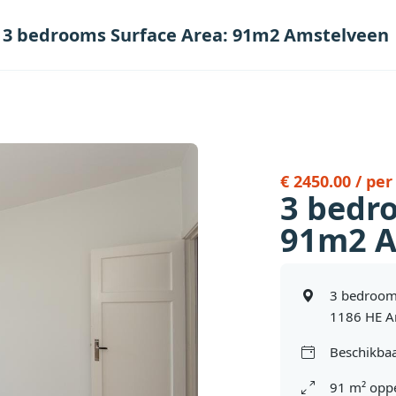
3 bedrooms Surface Area: 91m2 Amstelveen
€ 2450.00 / pe
3 bedr
91m2 A
3 bedroom
1186 HE A
Beschikbaa
91 m² oppe