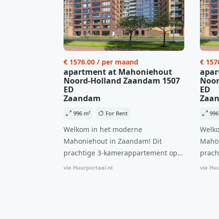
€ 1576.00 / per maand
€ 157
apartment at Mahoniehout
apar
Noord-Holland Zaandam 1507
Noor
ED
ED
Zaandam
Zaa
996 m²
For Rent
996
Welkom in het moderne
Welko
Mahoniehout in Zaandam! Dit
Mahon
prachtige 3-kamerappartement op
prach
de 6e verdieping biedt een ideale
de 6e
via Huurportaal.nl
via Huu
combinatie van comfort, stijl en een
combi
centrale locatie. Met een huurprijs
centr
van €1.576 per maand (inclusief
van €
BTW) en bijkomende servicekosten
BTW) 