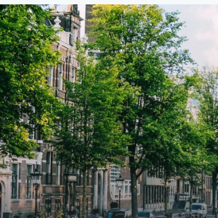
van €107,50 per maand is dit een
van €
geweldige kans voor professionals
gewel
die op zoek zijn naar een woning die
die o
direct beschikbaar is vanaf 1 april
direc
2026. Bij binnenkomst word je
2026. Bij binnenkomst word j
verwelkomd in een ruime
verwe
woonkamer met open keuken,
woonk
samen goed voor 44 m² aan
samen
leefruimte. De lichte woonkamer
leefr
biedt genoeg ruimte voor een
biedt
gezellige zithoek én een stijlvolle
gezell
eethoek. De keuken is van alle
eetho
gemakken voorzien, perfect voor het
gemak
bereiden van heerlijke maaltijden.
berei
Vanuit de woonkamer stap je zo het
Vanui
balkon op, waar je kunt genieten
balko
van een prachtig uitzicht en een
van e
moment van rust. De woning
momen
beschikt over twee comfortabele
besch