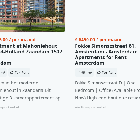
6.00 / per maand
€ 6450.00 / per maand
tment at Mahoniehout
Fokke Simonszstraat 61,
d-Holland Zaandam 1507
Amsterdam - Amsterdam
Apartments for Rent
ndam
Amsterdam
 m²
For Rent
991 m²
For Rent
m in het moderne
Fokke Simonszstraat D | One
iehout in Zaandam! Dit
Bedroom | Office (Available Fr
tige 3-kamerappartement op
Now) High-end boutique reside
 verdieping biedt een ideale
complex in De Pijp feautring a
rportaal.nl
via Huurportaal.nl
natie van comfort, stijl en een
open floor plan and elevator a
ale locatie. Met een huurprijs
with open living space The bri
1.576 per maand (inclusief
residence features efficient an
en bijkomende servicekosten
functional open floor plan, spe