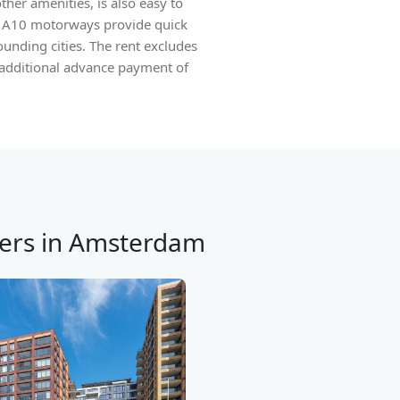
her amenities, is also easy to
nd A10 motorways provide quick
unding cities. The rent excludes
An additional advance payment of
ers in Amsterdam