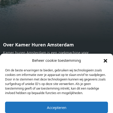
Working desk Homelike Code: UBK-396713 Available From:
Now
Over Kamer Huren Amsterdam
Kamer huren Amsterdam is een zoekmachine voor
studentenkamers en appartementen in Amsterdam. Wij halen
Beheer cookie toestemming
bij verschillende aanbieders het kamer aanbod per stad op.
Om de beste ervaringen te bieden, gebruiken wij technologieën zoals
Hierdoor kan je op één pagina het complete aanbod kamers in
cookies om informatie over je apparaat op te slaan en/of te raadplegen.
Amsterdam bekijken. Voor het meest recente en complete
Door in te stemmen met deze technologieën kunnen wij gegevens zoals
aanbod ben je bij ons een juiste adres. Wij verhuren zelf geen
surfgedrag of unieke ID's op deze site verwerken. Als je geen
toestemming geeft of uw toestemming intrekt, kan dit een nadelige
studentenkamers of appartementen, maar tonen enkel het
invloed hebben op bepaalde functies en mogelijkheden.
aanbod. Staat jouw nieuwe kamer er tussen, meld je dan aan
op de website van de kameraanbieder.
Accepteren