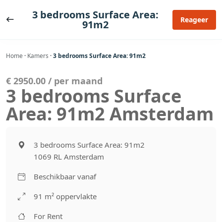
Ga
3 bedrooms Surface Area:
naar
Reageer
91m2
de
inhoud
Home
·
Kamers
·
3 bedrooms Surface Area: 91m2
€ 2950.00 / per maand
3 bedrooms Surface
Area: 91m2 Amsterdam
3 bedrooms Surface Area: 91m2
1069 RL Amsterdam
Beschikbaar vanaf
91 m² oppervlakte
For Rent