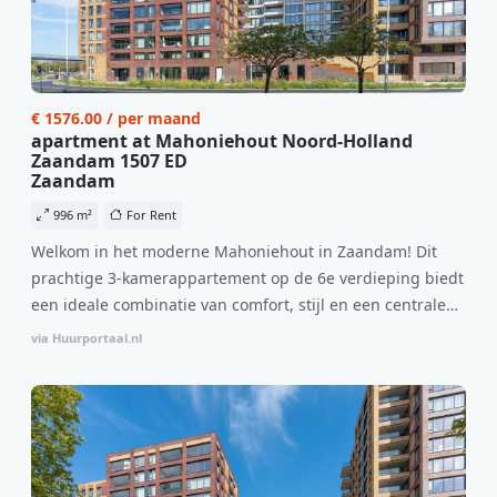
€ 1576.00 / per maand
apartment at Mahoniehout Noord-Holland
Zaandam 1507 ED
Zaandam
996 m²
For Rent
Welkom in het moderne Mahoniehout in Zaandam! Dit
prachtige 3-kamerappartement op de 6e verdieping biedt
een ideale combinatie van comfort, stijl en een centrale
locatie. Met een huurprijs van €1.576 per maand
via Huurportaal.nl
(inclusief BTW) en bijkomende servicekosten van €107,50
per maand is dit een geweldige kans voor professionals
die op zoek zijn naar een woning die direct beschikbaar is
vanaf 1 april 2026. Bij binnenkomst word je verwelkomd
in een ruime woonkamer met open keuken, samen goed
voor 44 m² aan leefruimte. De lichte woonkamer biedt