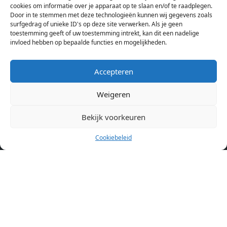
cookies om informatie over je apparaat op te slaan en/of te raadplegen.
Amsterdam bekijken. Voor het meest recente en complete
Door in te stemmen met deze technologieën kunnen wij gegevens zoals
aanbod ben je bij ons een juiste adres. Wij verhuren zelf geen
surfgedrag of unieke ID's op deze site verwerken. Als je geen
toestemming geeft of uw toestemming intrekt, kan dit een nadelige
studentenkamers of appartementen, maar tonen enkel het
invloed hebben op bepaalde functies en mogelijkheden.
aanbod. Staat jouw nieuwe kamer er tussen, meld je dan aan
op de website van de kameraanbieder.
Accepteren
Weigeren
Kamers in andere steden
Kamer huren in Amsterdam
Bekijk voorkeuren
Cookiebeleid
Pagina’s
Home
Blog
Over ons
Cookiebeleid (EU)