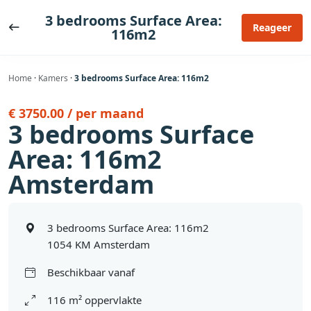
Ga
3 bedrooms Surface Area:
naar
Reageer
116m2
de
inhoud
Home
·
Kamers
·
3 bedrooms Surface Area: 116m2
€ 3750.00 / per maand
3 bedrooms Surface
Area: 116m2
Amsterdam
3 bedrooms Surface Area: 116m2
1054 KM Amsterdam
Beschikbaar vanaf
116 m² oppervlakte