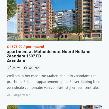
€ 1576.00 / per maand
apartment at Mahoniehout Noord-Holland
Zaandam 1507 ED
Zaandam
996 m²
For Rent
Welkom in het moderne Mahoniehout in Zaandam! Dit
prachtige 3-kamerappartement op de 6e verdieping biedt
een ideale combinatie van comfort, stijl en een centrale
locatie. Met een huurprijs van €1.576 per maand
via Huurportaal.nl
(inclusief BTW) en bijkomende servicekosten van €107,50
per maand is dit een geweldige kans voor professionals