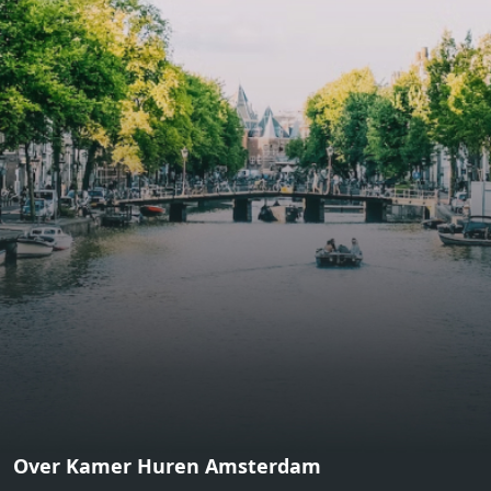
bathroom and fitted wardrobes. High-grade finishes
include oak flooring (with floor heating), modular led
lighting, exquisitely tailored wall panels and floor-to-
ceiling windows with layered treatments.Notice:
Displayed prices and data are not final, and should be
used for informative purpose only. They are not
contractual or binding. Energy pass This building is not
subject to EnEV. - Flatscreen TV - Hairdryer - Heating -
Towels and sheets - Iron - Hygiene utensils - Washing
machine - Oven - Microwave - Refrigerator - Internet -
Working desk Homelike Code: UBK-396713 Available From:
Now
Over Kamer Huren Amsterdam