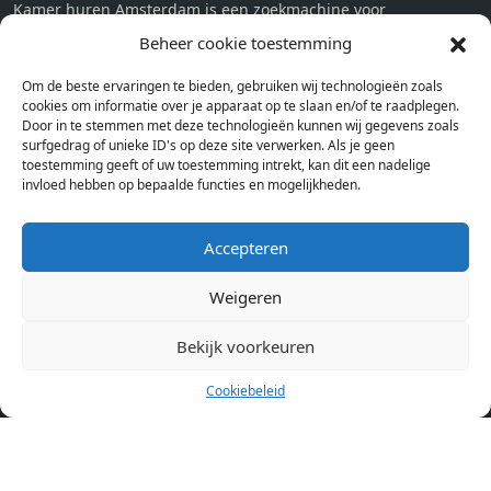
Kamer huren Amsterdam is een zoekmachine voor
studentenkamers en appartementen in Amsterdam. Wij halen
Beheer cookie toestemming
bij verschillende aanbieders het kamer aanbod per stad op.
Om de beste ervaringen te bieden, gebruiken wij technologieën zoals
Hierdoor kan je op één pagina het complete aanbod kamers in
cookies om informatie over je apparaat op te slaan en/of te raadplegen.
Amsterdam bekijken. Voor het meest recente en complete
Door in te stemmen met deze technologieën kunnen wij gegevens zoals
aanbod ben je bij ons een juiste adres. Wij verhuren zelf geen
surfgedrag of unieke ID's op deze site verwerken. Als je geen
toestemming geeft of uw toestemming intrekt, kan dit een nadelige
studentenkamers of appartementen, maar tonen enkel het
invloed hebben op bepaalde functies en mogelijkheden.
aanbod. Staat jouw nieuwe kamer er tussen, meld je dan aan
op de website van de kameraanbieder.
Accepteren
Kamers in andere steden
Weigeren
Kamer huren in Amsterdam
Bekijk voorkeuren
Cookiebeleid
Pagina’s
Home
Blog