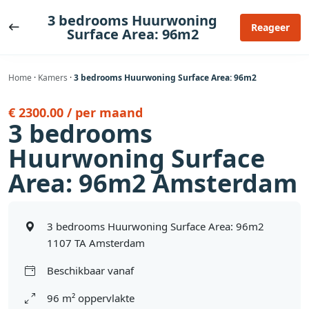
Ga
3 bedrooms Huurwoning
naar
Reageer
Surface Area: 96m2
de
inhoud
Home
·
Kamers
·
3 bedrooms Huurwoning Surface Area: 96m2
€ 2300.00 / per maand
3 bedrooms
Huurwoning Surface
Area: 96m2 Amsterdam
3 bedrooms Huurwoning Surface Area: 96m2
1107 TA Amsterdam
Beschikbaar vanaf
96 m² oppervlakte