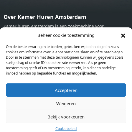
Over Kamer Huren Amsterdam
Kamer huren Amsterdam is een zoekmachine voor
studentenkamers en appartementen in Amsterdam. Wij halen
Beheer cookie toestemming
bij verschillende aanbieders het kamer aanbod per stad op.
Om de beste ervaringen te bieden, gebruiken wij technologieën zoals
Hierdoor kan je op één pagina het complete aanbod kamers in
cookies om informatie over je apparaat op te slaan en/of te raadplegen.
Amsterdam bekijken. Voor het meest recente en complete
Door in te stemmen met deze technologieën kunnen wij gegevens zoals
aanbod ben je bij ons een juiste adres. Wij verhuren zelf geen
surfgedrag of unieke ID's op deze site verwerken. Als je geen
toestemming geeft of uw toestemming intrekt, kan dit een nadelige
studentenkamers of appartementen, maar tonen enkel het
invloed hebben op bepaalde functies en mogelijkheden.
aanbod. Staat jouw nieuwe kamer er tussen, meld je dan aan
op de website van de kameraanbieder.
Accepteren
Weigeren
Kamers in andere steden
Kamer huren in Amsterdam
Bekijk voorkeuren
Cookiebeleid