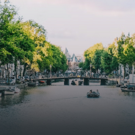
specially designed to attract native birds and
butterflies.The bright residence features an efficient and
functional open floor plan, a unique custom kitchen, a
bathroom and fitted wardrobes. High-grade finishes
include oak flooring (with floor heating), modular led
lighting, exquisitely tailored wall panels and floor-to-
ceiling windows with layered treatments.Notice:
Displayed prices and data are not final, and should be
used for informative purpose only. They are not
contractual or binding. Energy pass This building is not
subject to EnEV. - Flatscreen TV - Hairdryer - Heating -
Towels and sheets - Iron - Hygiene utensils - Washing
machine - Oven - Microwave - Refrigerator - Internet -
Working desk Homelike Code: UBK-396713 Available From:
Now