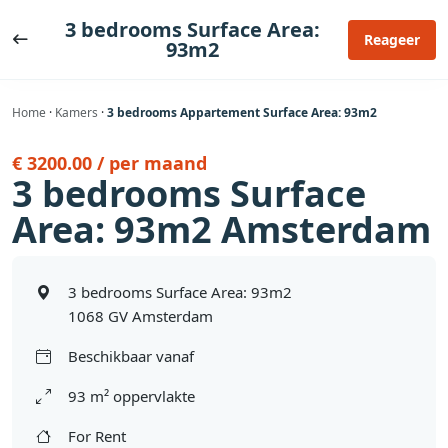
Ga
3 bedrooms Surface Area:
naar
Reageer
93m2
de
inhoud
Home
·
Kamers
·
3 bedrooms Appartement Surface Area: 93m2
€ 3200.00 / per maand
3 bedrooms Surface
Area: 93m2 Amsterdam
3 bedrooms Surface Area: 93m2
1068 GV Amsterdam
Beschikbaar vanaf
93 m² oppervlakte
For Rent