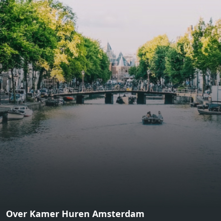
bathroom and fitted wardrobes. High-grade finishes
include oak flooring (with floor heating), modular led
lighting, exquisitely tailored wall panels and floor-to-
ceiling windows with layered treatments.Notice:
Displayed prices and data are not final, and should be
used for informative purpose only. They are not
contractual or binding. Energy pass This building is not
subject to EnEV. - Flatscreen TV - Hairdryer - Heating -
Towels and sheets - Iron - Hygiene utensils - Washing
machine - Oven - Microwave - Refrigerator - Internet -
Working desk Homelike Code: UBK-396713 Available From:
Now
Over Kamer Huren Amsterdam