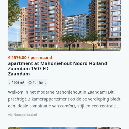
€ 1576.00 / per maand
apartment at Mahoniehout Noord-Holland
Zaandam 1507 ED
Zaandam
996 m²
For Rent
Welkom in het moderne Mahoniehout in Zaandam! Dit
prachtige 3-kamerappartement op de 6e verdieping biedt
een ideale combinatie van comfort, stijl en een centrale
locatie. Met een huurprijs van €1.576 per maand
via Huurportaal.nl
(inclusief BTW) en bijkomende servicekosten van €107,50
per maand is dit een geweldige kans voor professionals