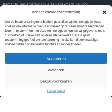
Kamer huren Amsterdam is een zoekmachine voor
studentenkamers en appartementen in Amsterdam. Wij halen
Beheer cookie toestemming
bij verschillende aanbieders het kamer aanbod per stad op.
Om de beste ervaringen te bieden, gebruiken wij technologieën zoals
Hierdoor kan je op één pagina het complete aanbod kamers in
cookies om informatie over je apparaat op te slaan en/of te raadplegen.
Amsterdam bekijken. Voor het meest recente en complete
Door in te stemmen met deze technologieën kunnen wij gegevens zoals
aanbod ben je bij ons een juiste adres. Wij verhuren zelf geen
surfgedrag of unieke ID's op deze site verwerken. Als je geen
toestemming geeft of uw toestemming intrekt, kan dit een nadelige
studentenkamers of appartementen, maar tonen enkel het
invloed hebben op bepaalde functies en mogelijkheden.
aanbod. Staat jouw nieuwe kamer er tussen, meld je dan aan
op de website van de kameraanbieder.
Accepteren
Weigeren
Kamers in andere steden
Kamer huren in Amsterdam
Bekijk voorkeuren
Cookiebeleid
Pagina’s
Home
Blog