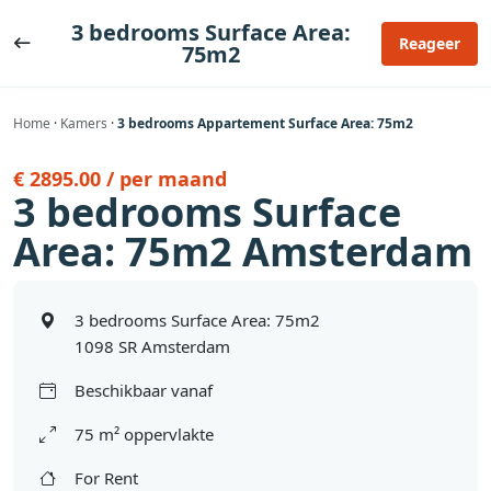
Ga
3 bedrooms Surface Area:
naar
Reageer
75m2
de
inhoud
Home
·
Kamers
·
3 bedrooms Appartement Surface Area: 75m2
€ 2895.00 / per maand
3 bedrooms Surface
Area: 75m2 Amsterdam
3 bedrooms Surface Area: 75m2
1098 SR Amsterdam
Beschikbaar vanaf
75 m² oppervlakte
For Rent