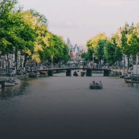
butterflies.The bright residence features an efficient and
functional open floor plan, a unique custom kitchen, a
bathroom and fitted wardrobes. High-grade finishes
include oak flooring (with floor heating), modular led
lighting, exquisitely tailored wall panels and floor-to-
ceiling windows with layered treatments.Notice:
Displayed prices and data are not final, and should be
used for informative purpose only. They are not
contractual or binding. Energy pass This building is not
subject to EnEV. - Flatscreen TV - Hairdryer - Heating -
Towels and sheets - Iron - Hygiene utensils - Washing
machine - Oven - Microwave - Refrigerator - Internet -
Working desk Homelike Code: UBK-396713 Available From:
Now