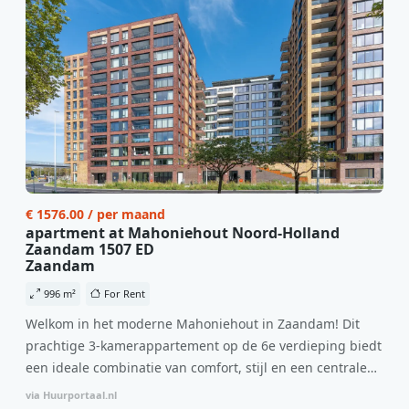
€ 1576.00 / per maand
apartment at Mahoniehout Noord-Holland
Zaandam 1507 ED
Zaandam
996 m²
For Rent
Welkom in het moderne Mahoniehout in Zaandam! Dit
prachtige 3-kamerappartement op de 6e verdieping biedt
een ideale combinatie van comfort, stijl en een centrale
locatie. Met een huurprijs van €1.576 per maand
via Huurportaal.nl