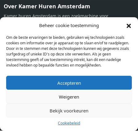
Over Kamer Huren Amsterdam
Kamer huren Amsterdam is een zoekmachine voor
studentenkamers en appartementen in Amsterdam. Wij halen
Beheer cookie toestemming
bij verschillende aanbieders het kamer aanbod per stad op.
Om de beste ervaringen te bieden, gebruiken wij technologieën zoals
Hierdoor kan je op één pagina het complete aanbod kamers in
cookies om informatie over je apparaat op te slaan en/of te raadplegen.
Amsterdam bekijken. Voor het meest recente en complete
Door in te stemmen met deze technologieën kunnen wij gegevens zoals
aanbod ben je bij ons een juiste adres. Wij verhuren zelf geen
surfgedrag of unieke ID's op deze site verwerken. Als je geen
toestemming geeft of uw toestemming intrekt, kan dit een nadelige
studentenkamers of appartementen, maar tonen enkel het
invloed hebben op bepaalde functies en mogelijkheden.
aanbod. Staat jouw nieuwe kamer er tussen, meld je dan aan
op de website van de kameraanbieder.
Accepteren
Weigeren
Kamers in andere steden
Kamer huren in Amsterdam
Bekijk voorkeuren
Cookiebeleid
Pagina’s