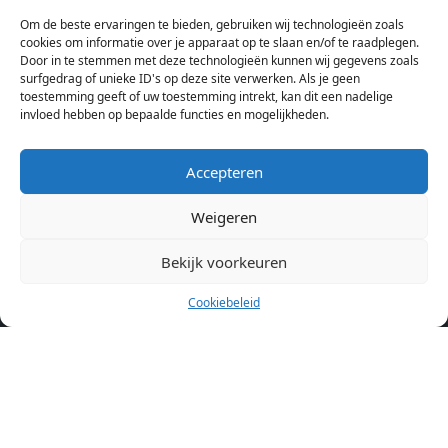
bij verschillende aanbieders het kamer aanbod per stad op.
Om de beste ervaringen te bieden, gebruiken wij technologieën zoals
Hierdoor kan je op één pagina het complete aanbod kamers in
cookies om informatie over je apparaat op te slaan en/of te raadplegen.
Amsterdam bekijken. Voor het meest recente en complete
Door in te stemmen met deze technologieën kunnen wij gegevens zoals
aanbod ben je bij ons een juiste adres. Wij verhuren zelf geen
surfgedrag of unieke ID's op deze site verwerken. Als je geen
toestemming geeft of uw toestemming intrekt, kan dit een nadelige
studentenkamers of appartementen, maar tonen enkel het
invloed hebben op bepaalde functies en mogelijkheden.
aanbod. Staat jouw nieuwe kamer er tussen, meld je dan aan
op de website van de kameraanbieder.
Accepteren
Weigeren
Kamers in andere steden
Kamer huren in Amsterdam
Bekijk voorkeuren
Cookiebeleid
Pagina’s
Home
Blog
Over ons
Cookiebeleid (EU)