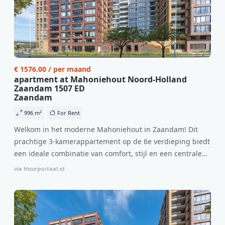
€ 1576.00 / per maand
apartment at Mahoniehout Noord-Holland
Zaandam 1507 ED
Zaandam
996 m²
For Rent
Welkom in het moderne Mahoniehout in Zaandam! Dit
prachtige 3-kamerappartement op de 6e verdieping biedt
een ideale combinatie van comfort, stijl en een centrale
locatie. Met een huurprijs van €1.576 per maand
via Huurportaal.nl
(inclusief BTW) en bijkomende servicekosten van €107,50
per maand is dit een geweldige kans voor professionals
die op zoek zijn naar een woning die direct beschikbaar is
vanaf 1 april 2026. Bij binnenkomst word je verwelkomd