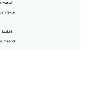
r vanaf
pervlakte
rtaal.nl
er maand