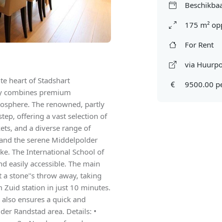
Beschikbaa
175 m² op
For Rent
via Huurpo
te heart of Stadshart
9500.00 p
ly combines premium
mosphere. The renowned, partly
tep, offering a vast selection of
ts, and a diverse range of
 and the serene Middelpolder
ke. The International School of
d easily accessible. The main
t a stone''s throw away, taking
 Zuid station in just 10 minutes.
also ensures a quick and
der Randstad area. Details: •