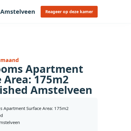
 Amstelveen
Reageer op deze kamer
r maand
ooms Apartment
e Area: 175m2
ished Amstelveen
s Apartment Surface Area: 175m2
ed
mstelveen