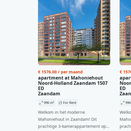
€ 1576.00 / per maand
€ 157
apartment at Mahoniehout
apar
Noord-Holland Zaandam 1507
Noor
ED
ED
Zaandam
Zaa
996 m²
For Rent
996
Welkom in het moderne
Welko
Mahoniehout in Zaandam! Dit
Mahon
prachtige 3-kamerappartement op
prach