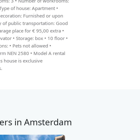
ooms: 3 • Number of workrooms:
Type of house: Apartment •
 decoration: Furnished or upon
y of public transportation: Good
Garage place for € 95,00 extra •
vator • Storage: box • 10 floor •
ons: • Pets not allowed •
rm NEN 2580 • Model A rental
is house is exclusive
s.
ers in Amsterdam