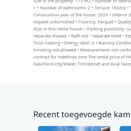
Size of the property: 175 m2 • Number of bedr
1 • Number of bathrooms: 2 • Terrace: 160m2 • 
Construction year of the house: 2020 • Interior
request unfurnished • Flooring: Parquet • Qualit
Also in this rental house: • Parking possibility: 
Separate shower • Bath tub • Separate toilet • Ele
Floor heating • Energy label: A • Balcony Conditi
Smoking not allowed • Measurements not confo
contract for indefinite time The rental price of th
Gas/Electricity/Water, TV/Internet and local Taxe
Recent toegevoegde kam