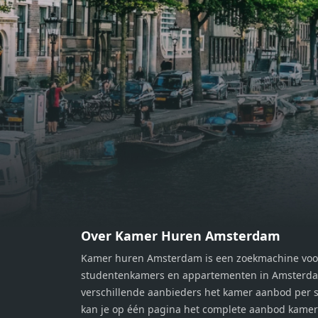
Vanuit de woonkamer stap je zo het
Vanui
balkon op, waar je kunt genieten
balko
van een prachtig uitzicht en een
van e
moment van rust. De woning
momen
beschikt over twee comfortabele
besch
slaapkamers van respectievelijk 12,1
slaap
m² en 8 m². Beide kamers bieden tal
m² en
van mogelijkheden, zoals een fijne
van m
werkplek, een logeerkamer of een
werkp
persoonlijke slaapkamer. De
perso
moderne badkamer is voorzien van
moder
een douche en wastafel, en er is een
een d
apart toilet - ideaal voor extra
apart 
gemak en privacy. Gelegen in een
gemak
Over Kamer Huren Amsterdam
rustige, groene omgeving in
rusti
Kamer huren Amsterdam is een zoekmachine voo
Zaandam, bevindt de woning zich
Zaand
studentenkamers en appartementen in Amsterdam
op een perfecte locatie. Winkels,
op ee
verschillende aanbieders het kamer aanbod per s
openbaar vervoer en uitvalswegen
openb
kan je op één pagina het complete aanbod kame
naar Amsterdam zijn allemaal
naar 