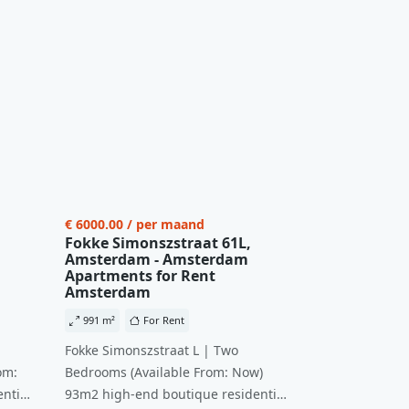
€ 6000.00 / per maand
Fokke Simonszstraat 61L,
Amsterdam - Amsterdam
Apartments for Rent
Amsterdam
991 m²
For Rent
Fokke Simonszstraat L | Two
om:
Bedrooms (Available From: Now)
ntial
93m2 high-end boutique residential