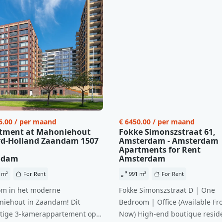
6.00 / per maand
€ 6450.00 / per maand
tment at Mahoniehout
Fokke Simonszstraat 61,
d-Holland Zaandam 1507
Amsterdam - Amsterdam
Apartments for Rent
ndam
Amsterdam
 m²
For Rent
991 m²
For Rent
m in het moderne
Fokke Simonszstraat D | One
iehout in Zaandam! Dit
Bedroom | Office (Available Fr
tige 3-kamerappartement op
Now) High-end boutique reside