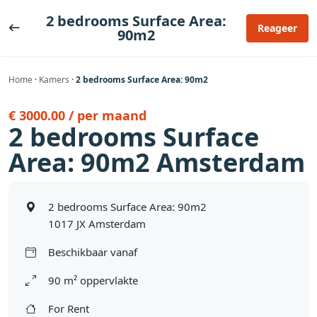
Ga
2 bedrooms Surface Area:
naar
Reageer
90m2
de
inhoud
Home
·
Kamers
·
2 bedrooms Surface Area: 90m2
€ 3000.00 / per maand
2 bedrooms Surface
Area: 90m2 Amsterdam
2 bedrooms Surface Area: 90m2
1017 JX Amsterdam
Beschikbaar vanaf
90 m² oppervlakte
For Rent