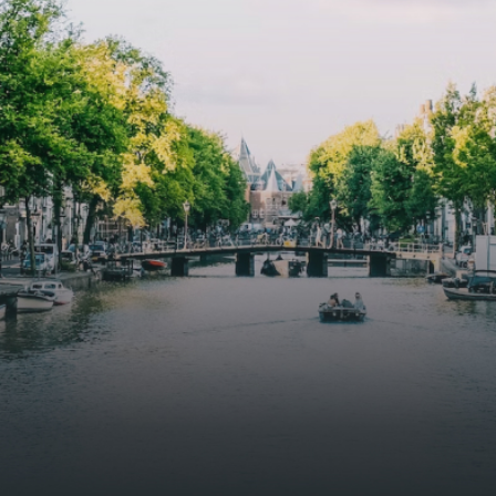
butterflies.The bright residence features an efficient and
functional open floor plan, a unique custom kitchen, a
bathroom and fitted wardrobes. High-grade finishes
include oak flooring (with floor heating), modular led
lighting, exquisitely tailored wall panels and floor-to-
ceiling windows with layered treatments.Notice:
Displayed prices and data are not final, and should be
used for informative purpose only. They are not
contractual or binding. Energy pass This building is not
subject to EnEV. - Flatscreen TV - Hairdryer - Heating -
Towels and sheets - Iron - Hygiene utensils - Washing
machine - Oven - Microwave - Refrigerator - Internet -
Working desk Homelike Code: UBK-396713 Available From:
Now