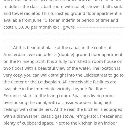
middle is the classic bathroom with toilet, shower, bath, sink
and towel radiator. This furnished ground floor apartment is
available from June 15 for an indefinite period of time and
costs € 3,000 per month excl. g/w/e. ---------------------------------
------------------------------------------------------------------------------------
------------------------------------------------------------------------------------
------ At this beautiful place at the canal, in the center of
Amsterdam, we can offer a (double) ground floor apartment
on the Prinsengracht. It is a fully furnished 3 room house on
two floors with a beautiful view of the water. The location is
very cozy, you can walk straight into the Leidsestraat to go to
the Center or the Leidseplein. All conceivable facilities are
available in the immediate vicinity. Layout: Bel floor:
Entrance, stairs to the living room. Spacious living room
overlooking the canal, with a classic wooden floor, high
ceilings with chandeliers. At the rear, the kitchen is equipped
with a dishwasher, classic gas stove, refrigerator, freezer and
plenty of cupboard space. Next to the kitchen is an indoor