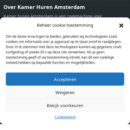
Over Kamer Huren Amsterdam
Kamer huren Amsterdam is een zoekmachine voor
studentenkamers en appartementen in Amsterdam. Wij halen
Beheer cookie toestemming
bij verschillende aanbieders het kamer aanbod per stad op.
Om de beste ervaringen te bieden, gebruiken wij technologieën zoals
Hierdoor kan je op één pagina het complete aanbod kamers in
cookies om informatie over je apparaat op te slaan en/of te raadplegen.
Amsterdam bekijken. Voor het meest recente en complete
Door in te stemmen met deze technologieën kunnen wij gegevens zoals
aanbod ben je bij ons een juiste adres. Wij verhuren zelf geen
surfgedrag of unieke ID's op deze site verwerken. Als je geen
toestemming geeft of uw toestemming intrekt, kan dit een nadelige
studentenkamers of appartementen, maar tonen enkel het
invloed hebben op bepaalde functies en mogelijkheden.
aanbod. Staat jouw nieuwe kamer er tussen, meld je dan aan
op de website van de kameraanbieder.
Accepteren
Weigeren
Kamers in andere steden
Kamer huren in Amsterdam
Bekijk voorkeuren
Cookiebeleid
Pagina’s