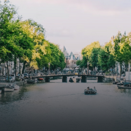
specially designed to attract native birds and
butterflies.The bright residence features an efficient and
functional open floor plan, a unique custom kitchen, a
bathroom and fitted wardrobes. High-grade finishes
include oak flooring (with floor heating), modular led
lighting, exquisitely tailored wall panels and floor-to-
ceiling windows with layered treatments.Notice:
Displayed prices and data are not final, and should be
used for informative purpose only. They are not
contractual or binding. Energy pass This building is not
subject to EnEV. - Flatscreen TV - Hairdryer - Heating -
Towels and sheets - Iron - Hygiene utensils - Washing
machine - Oven - Microwave - Refrigerator - Internet -
Working desk Homelike Code: UBK-396713 Available From:
Now