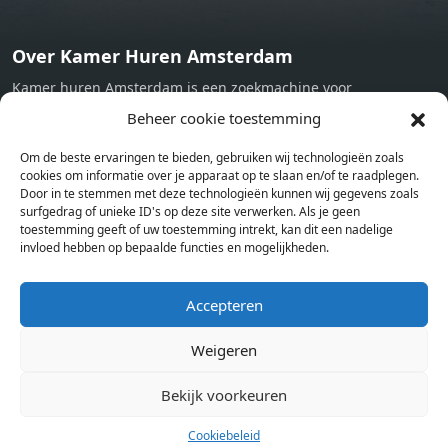
Over Kamer Huren Amsterdam
Kamer huren Amsterdam is een zoekmachine voor
studentenkamers en appartementen in Amsterdam. Wij halen
Beheer cookie toestemming
bij verschillende aanbieders het kamer aanbod per stad op.
Om de beste ervaringen te bieden, gebruiken wij technologieën zoals
Hierdoor kan je op één pagina het complete aanbod kamers in
cookies om informatie over je apparaat op te slaan en/of te raadplegen.
Amsterdam bekijken. Voor het meest recente en complete
Door in te stemmen met deze technologieën kunnen wij gegevens zoals
aanbod ben je bij ons een juiste adres. Wij verhuren zelf geen
surfgedrag of unieke ID's op deze site verwerken. Als je geen
toestemming geeft of uw toestemming intrekt, kan dit een nadelige
studentenkamers of appartementen, maar tonen enkel het
invloed hebben op bepaalde functies en mogelijkheden.
aanbod. Staat jouw nieuwe kamer er tussen, meld je dan aan
op de website van de kameraanbieder.
Accepteren
Weigeren
Kamers in andere steden
Kamer huren in Amsterdam
Bekijk voorkeuren
Cookiebeleid