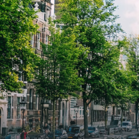
geweldige kans voor professionals
gewel
die op zoek zijn naar een woning die
die o
direct beschikbaar is vanaf 1 april
direc
2026. Bij binnenkomst word je
2026. Bij binnenkomst word j
verwelkomd in een ruime
verwe
woonkamer met open keuken,
woonk
samen goed voor 44 m² aan
samen
leefruimte. De lichte woonkamer
leefr
biedt genoeg ruimte voor een
biedt
gezellige zithoek én een stijlvolle
gezell
eethoek. De keuken is van alle
eetho
gemakken voorzien, perfect voor het
gemak
bereiden van heerlijke maaltijden.
berei
Vanuit de woonkamer stap je zo het
Vanui
balkon op, waar je kunt genieten
balko
van een prachtig uitzicht en een
van e
moment van rust. De woning
momen
beschikt over twee comfortabele
besch
slaapkamers van respectievelijk 12,1
slaap