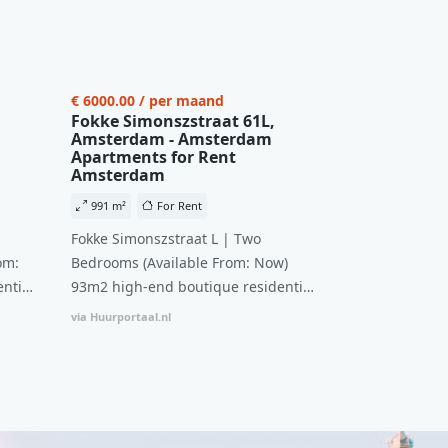
€ 6000.00 / per maand
Fokke Simonszstraat 61L,
Amsterdam - Amsterdam
Apartments for Rent
Amsterdam
991 m²
For Rent
Fokke Simonszstraat L | Two
om:
Bedrooms (Available From: Now)
ntial
93m2 high-end boutique residential
n
complex in De Pijp feautring an
via Huurportaal.nl
ccesss
open floor plan and elevator acesss
ght
with open living space A high-end
d
boutique residential complex in the
cial
Weteringbuurt. The fully furnished,
fitted
93m2, ready-to-live, contemporary