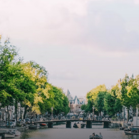
dige kans voor professionals
wardrobes. High-grade finishe
p zoek zijn naar een woning die
include oak flooring (with floor
t beschikbaar is vanaf 1 april
heating), modular led lighting,
e
exquisite tailored wall panels 
lkomd in een ruime
floor to ceiling windows with l
amer met open keuken,
treatments.A high-end boutiq
 goed voor 44 m² aan
residential complex in the
uimte. De lichte woonkamer
Weteringbuurt. The fully furni
 genoeg ruimte voor een
ready-to-live, contemporary
ige zithoek én een stijlvolle
apartments with separate priv
ek. De keuken is van alle
storage and secure bicycle pa
ken voorzien, perfect voor het
with an elegant lobby with an
den van heerlijke maaltijden.
elevator and green communal
t de woonkamer stap je zo het
spaces.The building incorpora
n op, waar je kunt genieten
solar panels to generate ener
en prachtig uitzicht en een
supply. The windows have sola
t van rust. De woning
control glazing, and the apar
ikt over twee comfortabele
have climate control driven by
kamers van respectievelijk 12,1
thermal energy storage system