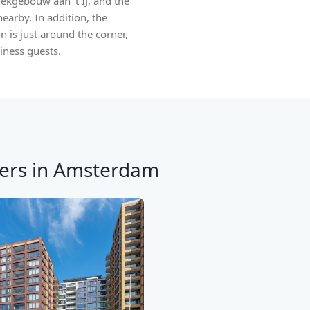
kgebouw aan 't IJ, and the
arby. In addition, the
 is just around the corner,
siness guests.
ers in Amsterdam