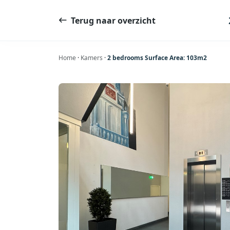
Ga
naar
Terug naar overzicht
de
inhoud
Home
·
Kamers
·
2 bedrooms Surface Area: 103m2