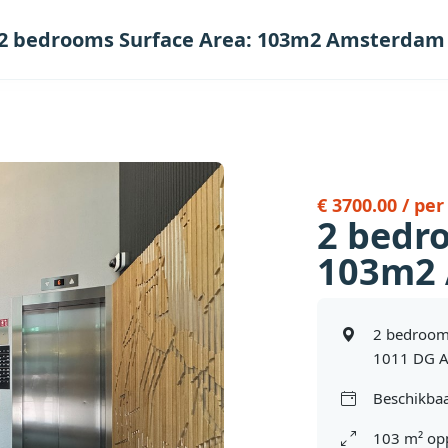
2 bedrooms Surface Area: 103m2 Amsterdam
€ 3700.00 / pe
2 bedr
103m2
2 bedroom
1011 DG 
Beschikbaa
103 m² op