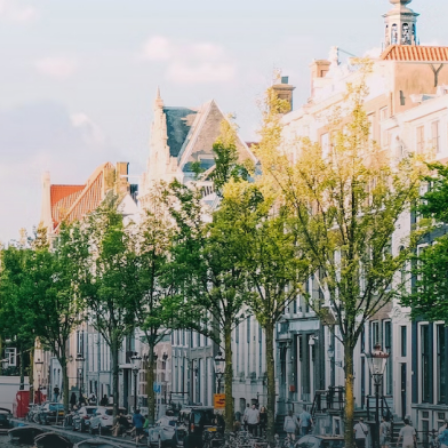
s
apartments with separate private
storage and secure bicycle parking
with an elegant lobby with an
and
elevator and green communal
ayered
spaces.The building incorporates
ue
solar panels to generate energy
supply. The windows have solar
shed,
control glazing, and the apartments
have climate control driven by a
ate
thermal energy storage system.
rking
Underfloor heating and cooling
contribute to a healthy indoor
environment. The atriums' seasonal
tes
green walls provide natural summer
gy
cooling, improved air quality and
r
acoustics, and are specially
tments
designed to attract native birds and
 a
butterflies.The bright residence
.
features an efficient and functional