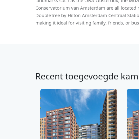
landmarks such as the OBA Oosterdok, the Muzie
Conservatorium van Amsterdam are all located ne
DoubleTree by Hilton Amsterdam Centraal Station
making it ideal for visiting family, friends, or bu
Recent toegevoegde kam