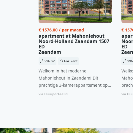
€ 1576.00 / per maand
€ 157
apartment at Mahoniehout
apar
Noord-Holland Zaandam 1507
Noor
ED
ED
Zaandam
Zaa
996 m²
For Rent
996
Welkom in het moderne
Welko
Mahoniehout in Zaandam! Dit
Mahon
prachtige 3-kamerappartement op
prach
de 6e verdieping biedt een ideale
de 6e
via Huurportaal.nl
via Huu
combinatie van comfort, stijl en een
combi
centrale locatie. Met een huurprijs
centr
van €1.576 per maand (inclusief
van €
BTW) en bijkomende servicekosten
BTW) 
van €107,50 per maand is dit een
van €