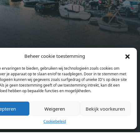
g
open floor plan, a unique custom
kitchen, a bathroom and fitted
sonal
wardrobes. High-grade finishes
summer
include oak flooring (with floor
and
heating), modular led lighting,
exquisitely tailored wall panels and
ds and
floor-to-ceiling windows with
Beheer cookie toestemming
rices
layered treatments.Notice:
en
Pagina’s
ould
Displayed prices and data are not
Home
 ervaringen te bieden, gebruiken wij technologieën zoals cookies om
se
final, and should be used for
over je apparaat op te slaan en/of te raadplegen. Door in te stemmen met
Blog
or
informative purpose only. They are
logieën kunnen wij gegevens zoals surfgedrag of unieke ID's op deze site
Over ons
Als je geen toestemming geeft of uw toestemming intrekt, kan dit een
lding
not contractual or binding. Energy
Cookiebeleid (EU)
vloed hebben op bepaalde functies en mogelijkheden.
lly
pass This building is not subject to
rdam,
EnEV. - Flatscreen TV - Hairdryer -
epteren
Weigeren
Bekijk voorkeuren
neken
Heating - Towels and sheets - Iron -
n.
Hygiene utensils - Washing machine
Cookiebeleid
km
- Oven - Microwave - Refrigerator -
allet
Internet - Working desk Homelike
Code: UBK-396713 Available From: