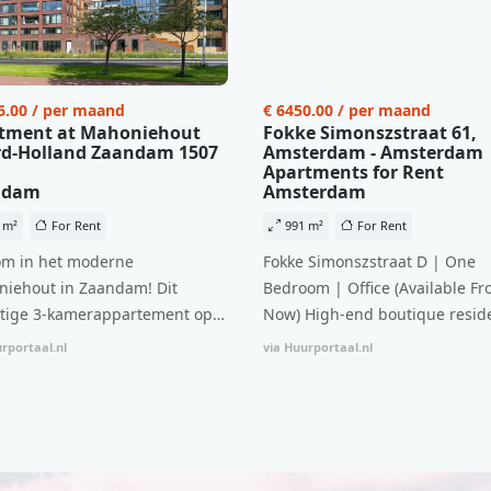
6.00 / per maand
€ 6450.00 / per maand
tment at Mahoniehout
Fokke Simonszstraat 61,
d-Holland Zaandam 1507
Amsterdam - Amsterdam
Apartments for Rent
ndam
Amsterdam
 m²
For Rent
991 m²
For Rent
m in het moderne
Fokke Simonszstraat D | One
iehout in Zaandam! Dit
Bedroom | Office (Available Fr
tige 3-kamerappartement op
Now) High-end boutique reside
 verdieping biedt een ideale
complex in De Pijp feautring a
rportaal.nl
via Huurportaal.nl
natie van comfort, stijl en een
open floor plan and elevator a
ale locatie. Met een huurprijs
with open living space The bri
1.576 per maand (inclusief
residence features efficient an
en bijkomende servicekosten
functional open floor plan, spe
107,50 per maand is dit een
custom kitchen, bathroom and 