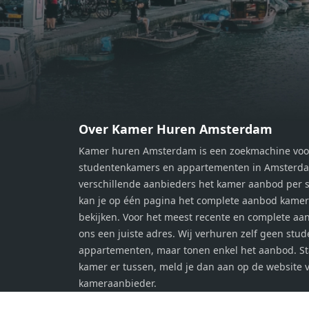
m² en 8 m². Beide kamers bieden tal
m² en
van mogelijkheden, zoals een fijne
van m
werkplek, een logeerkamer of een
werkp
persoonlijke slaapkamer. De
perso
moderne badkamer is voorzien van
moder
een douche en wastafel, en er is een
een d
apart toilet - ideaal voor extra
apart 
gemak en privacy. Gelegen in een
gemak
Over Kamer Huren Amsterdam
rustige, groene omgeving in
rusti
Kamer huren Amsterdam is een zoekmachine voo
Zaandam, bevindt de woning zich
Zaand
studentenkamers en appartementen in Amsterdam
op een perfecte locatie. Winkels,
op ee
verschillende aanbieders het kamer aanbod per s
openbaar vervoer en uitvalswegen
openb
kan je op één pagina het complete aanbod kame
naar Amsterdam zijn allemaal
naar 
bekijken. Voor het meest recente en complete aan
binnen handbereik. Bovendien
binne
ons een juiste adres. Wij verhuren zelf geen stu
geniet je hier van de unieke
genie
appartementen, maar tonen enkel het aanbod. S
combinatie van stedelijke
combi
kamer er tussen, meld je dan aan op de website 
voorzieningen en de ontspanning
voorz
kameraanbieder.
van een serene woonomgeving. Ben
van e
jij op zoek naar een stijlvol
jij op