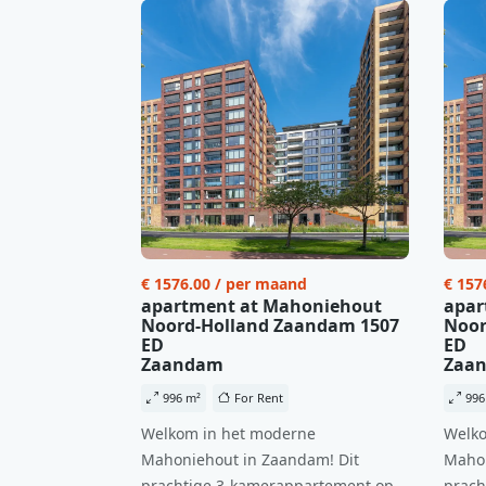
€ 1576.00 / per maand
€ 157
apartment at Mahoniehout
apar
Noord-Holland Zaandam 1507
Noor
ED
ED
Zaandam
Zaa
996 m²
For Rent
996
Welkom in het moderne
Welko
Mahoniehout in Zaandam! Dit
Mahon
prachtige 3-kamerappartement op
prach