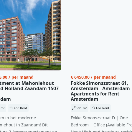
6.00 / per maand
€ 6450.00 / per maand
tment at Mahoniehout
Fokke Simonszstraat 61,
d-Holland Zaandam 1507
Amsterdam - Amsterdam
Apartments for Rent
ndam
Amsterdam
 m²
For Rent
991 m²
For Rent
m in het moderne
Fokke Simonszstraat D | One
iehout in Zaandam! Dit
Bedroom | Office (Available Fr
tige 3-kamerappartement op
Now) High-end boutique reside