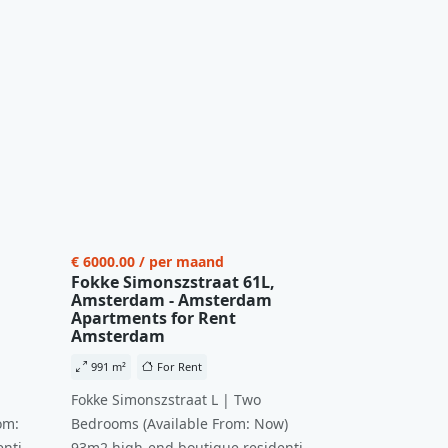
€ 6000.00 / per maand
Fokke Simonszstraat 61L,
Amsterdam - Amsterdam
Apartments for Rent
Amsterdam
991 m²
For Rent
Fokke Simonszstraat L | Two
om:
Bedrooms (Available From: Now)
ntial
93m2 high-end boutique residential