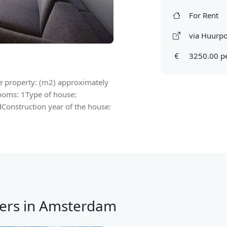
For Rent
via Huurpo
3250.00 p
the property: (m2) approximately
oms: 1Type of house:
Construction year of the house:
ers in Amsterdam