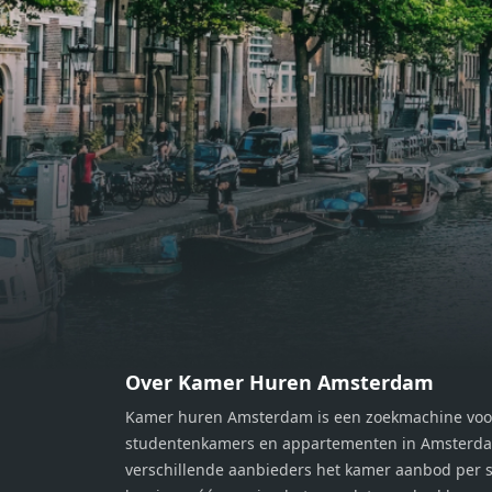
bereiden van heerlijke maaltijden.
berei
Vanuit de woonkamer stap je zo het
Vanui
balkon op, waar je kunt genieten
balko
van een prachtig uitzicht en een
van e
moment van rust. De woning
momen
beschikt over twee comfortabele
besch
slaapkamers van respectievelijk 12,1
slaap
m² en 8 m². Beide kamers bieden tal
m² en
van mogelijkheden, zoals een fijne
van m
werkplek, een logeerkamer of een
werkp
persoonlijke slaapkamer. De
perso
moderne badkamer is voorzien van
moder
een douche en wastafel, en er is een
een d
apart toilet - ideaal voor extra
apart 
gemak en privacy. Gelegen in een
gemak
Over Kamer Huren Amsterdam
rustige, groene omgeving in
rusti
Kamer huren Amsterdam is een zoekmachine voo
Zaandam, bevindt de woning zich
Zaand
studentenkamers en appartementen in Amsterdam
op een perfecte locatie. Winkels,
op ee
verschillende aanbieders het kamer aanbod per s
openbaar vervoer en uitvalswegen
openb