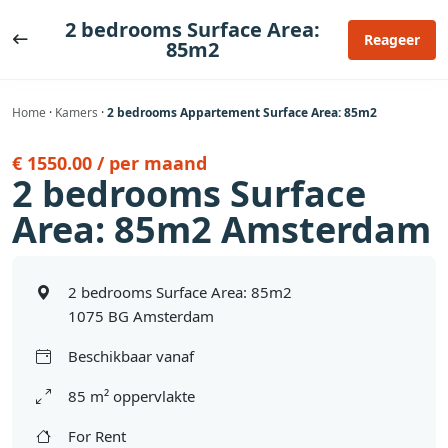
Ga
2 bedrooms Surface Area:
naar
Reageer
85m2
de
inhoud
Home
·
Kamers
·
2 bedrooms Appartement Surface Area: 85m2
€ 1550.00 / per maand
2 bedrooms Surface
Area: 85m2 Amsterdam
2 bedrooms Surface Area: 85m2
1075 BG Amsterdam
Beschikbaar vanaf
85 m² oppervlakte
For Rent