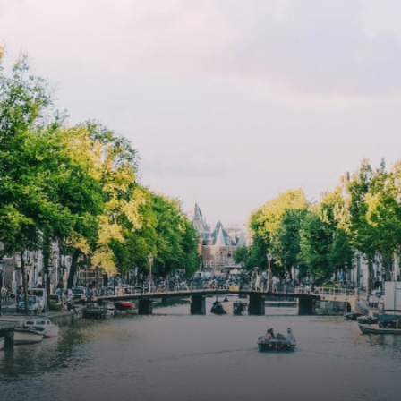
cooling contribute to a healthy indoor environment. The
atriums' seasonal green walls provide natural summer
cooling, improved air quality and acoustics, and are
specially designed to attract native birds and
butterflies.The bright residence features an efficient and
functional open floor plan, a unique custom kitchen, a
bathroom and fitted wardrobes. High-grade finishes
include oak flooring (with floor heating), modular led
lighting, exquisitely tailored wall panels and floor-to-
ceiling windows with layered treatments.Notice:
Displayed prices and data are not final, and should be
used for informative purpose only. They are not
contractual or binding. Energy pass This building is not
subject to EnEV. - Flatscreen TV - Hairdryer - Heating -
Towels and sheets - Iron - Hygiene utensils - Washing
machine - Oven - Microwave - Refrigerator - Internet -
Working desk Homelike Code: UBK-396713 Available From:
Now