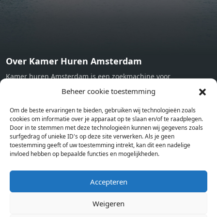
Over Kamer Huren Amsterdam
Kamer huren Amsterdam is een zoekmachine voor
studentenkamers en appartementen in Amsterdam. Wij halen
Beheer cookie toestemming
bij verschillende aanbieders het kamer aanbod per stad op.
Om de beste ervaringen te bieden, gebruiken wij technologieën zoals
Hierdoor kan je op één pagina het complete aanbod kamers in
cookies om informatie over je apparaat op te slaan en/of te raadplegen.
Amsterdam bekijken. Voor het meest recente en complete
Door in te stemmen met deze technologieën kunnen wij gegevens zoals
aanbod ben je bij ons een juiste adres. Wij verhuren zelf geen
surfgedrag of unieke ID's op deze site verwerken. Als je geen
toestemming geeft of uw toestemming intrekt, kan dit een nadelige
studentenkamers of appartementen, maar tonen enkel het
invloed hebben op bepaalde functies en mogelijkheden.
aanbod. Staat jouw nieuwe kamer er tussen, meld je dan aan
op de website van de kameraanbieder.
Accepteren
Weigeren
Kamers in andere steden