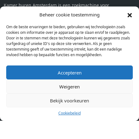
Kamer huren Amsterdam is een zoekmachine voor
studentenkamers en appartementen in Amsterdam. Wij halen
Beheer cookie toestemming
bij verschillende aanbieders het kamer aanbod per stad op.
Om de beste ervaringen te bieden, gebruiken wij technologieën zoals
Hierdoor kan je op één pagina het complete aanbod kamers in
cookies om informatie over je apparaat op te slaan en/of te raadplegen.
Amsterdam bekijken. Voor het meest recente en complete
Door in te stemmen met deze technologieën kunnen wij gegevens zoals
aanbod ben je bij ons een juiste adres. Wij verhuren zelf geen
surfgedrag of unieke ID's op deze site verwerken. Als je geen
toestemming geeft of uw toestemming intrekt, kan dit een nadelige
studentenkamers of appartementen, maar tonen enkel het
invloed hebben op bepaalde functies en mogelijkheden.
aanbod. Staat jouw nieuwe kamer er tussen, meld je dan aan
op de website van de kameraanbieder.
Accepteren
Weigeren
Kamers in andere steden
Kamer huren in Amsterdam
Bekijk voorkeuren
Cookiebeleid
Pagina’s
Home
Blog