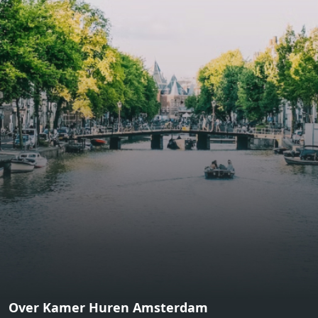
bathroom and fitted wardrobes. High-grade finishes
include oak flooring (with floor heating), modular led
lighting, exquisitely tailored wall panels and floor-to-
ceiling windows with layered treatments.Notice:
Displayed prices and data are not final, and should be
used for informative purpose only. They are not
contractual or binding. Energy pass This building is not
subject to EnEV. - Flatscreen TV - Hairdryer - Heating -
Towels and sheets - Iron - Hygiene utensils - Washing
machine - Oven - Microwave - Refrigerator - Internet -
Working desk Homelike Code: UBK-396713 Available From:
Now
Over Kamer Huren Amsterdam