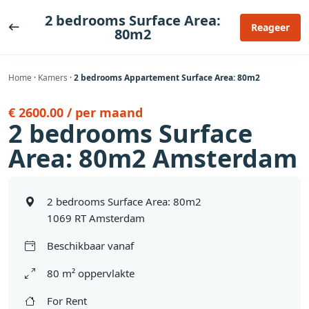
Ga
2 bedrooms Surface Area:
naar
Reageer
80m2
de
inhoud
Home
·
Kamers
·
2 bedrooms Appartement Surface Area: 80m2
€ 2600.00 / per maand
2 bedrooms Surface
Area: 80m2 Amsterdam
2 bedrooms Surface Area: 80m2
1069 RT Amsterdam
Beschikbaar vanaf
80 m² oppervlakte
For Rent