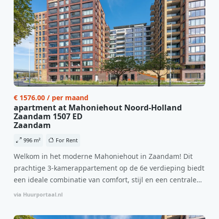
€ 1576.00 / per maand
apartment at Mahoniehout Noord-Holland
Zaandam 1507 ED
Zaandam
996 m²
For Rent
Welkom in het moderne Mahoniehout in Zaandam! Dit
prachtige 3-kamerappartement op de 6e verdieping biedt
een ideale combinatie van comfort, stijl en een centrale
locatie. Met een huurprijs van €1.576 per maand
via Huurportaal.nl
(inclusief BTW) en bijkomende servicekosten van €107,50
per maand is dit een geweldige kans voor professionals