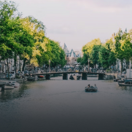
specially designed to attract native birds and
butterflies.The bright residence features an efficient and
functional open floor plan, a unique custom kitchen, a
bathroom and fitted wardrobes. High-grade finishes
include oak flooring (with floor heating), modular led
lighting, exquisitely tailored wall panels and floor-to-
ceiling windows with layered treatments.Notice:
Displayed prices and data are not final, and should be
used for informative purpose only. They are not
contractual or binding. Energy pass This building is not
subject to EnEV. - Flatscreen TV - Hairdryer - Heating -
Towels and sheets - Iron - Hygiene utensils - Washing
machine - Oven - Microwave - Refrigerator - Internet -
Working desk Homelike Code: UBK-396713 Available From:
Now