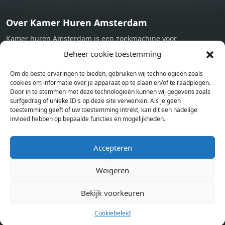
Over Kamer Huren Amsterdam
Kamer huren Amsterdam is een zoekmachine voor
studentenkamers en appartementen in Amsterdam. Wij halen
Beheer cookie toestemming
bij verschillende aanbieders het kamer aanbod per stad op.
Om de beste ervaringen te bieden, gebruiken wij technologieën zoals
Hierdoor kan je op één pagina het complete aanbod kamers in
cookies om informatie over je apparaat op te slaan en/of te raadplegen.
Amsterdam bekijken. Voor het meest recente en complete
Door in te stemmen met deze technologieën kunnen wij gegevens zoals
aanbod ben je bij ons een juiste adres. Wij verhuren zelf geen
surfgedrag of unieke ID's op deze site verwerken. Als je geen
toestemming geeft of uw toestemming intrekt, kan dit een nadelige
studentenkamers of appartementen, maar tonen enkel het
invloed hebben op bepaalde functies en mogelijkheden.
aanbod. Staat jouw nieuwe kamer er tussen, meld je dan aan
op de website van de kameraanbieder.
Accepteren
Weigeren
Kamers in andere steden
Kamer huren in Amsterdam
Bekijk voorkeuren
Cookiebeleid
Pagina’s