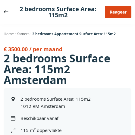
Ga
2 bedrooms Surface Area:
naar
Reageer
115m2
de
inhoud
Home
·
Kamers
·
2 bedrooms Appartement Surface Area: 115m2
€ 3500.00 / per maand
2 bedrooms Surface
Area: 115m2
Amsterdam
2 bedrooms Surface Area: 115m2
1012 RM Amsterdam
Beschikbaar vanaf
115 m² oppervlakte