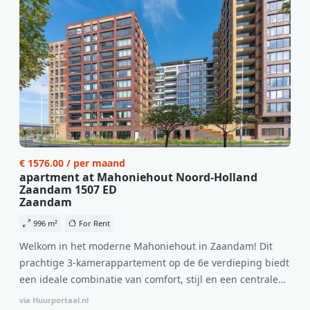
€ 1576.00 / per maand
apartment at Mahoniehout Noord-Holland
Zaandam 1507 ED
Zaandam
996 m²
For Rent
Welkom in het moderne Mahoniehout in Zaandam! Dit
prachtige 3-kamerappartement op de 6e verdieping biedt
een ideale combinatie van comfort, stijl en een centrale
locatie. Met een huurprijs van €1.576 per maand
via Huurportaal.nl