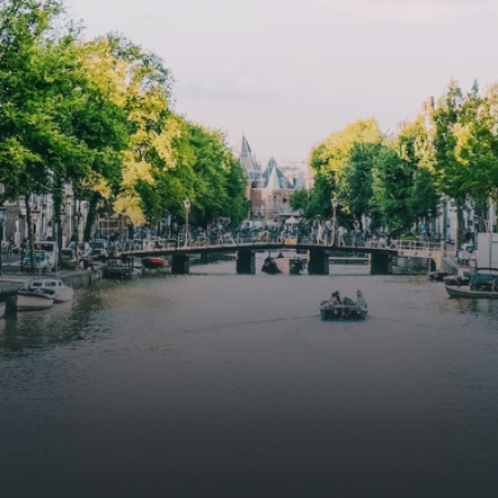
butterflies.The bright residence features an efficient and
functional open floor plan, a unique custom kitchen, a
bathroom and fitted wardrobes. High-grade finishes
include oak flooring (with floor heating), modular led
lighting, exquisitely tailored wall panels and floor-to-
ceiling windows with layered treatments.Notice:
Displayed prices and data are not final, and should be
used for informative purpose only. They are not
contractual or binding. Energy pass This building is not
subject to EnEV. - Flatscreen TV - Hairdryer - Heating -
Towels and sheets - Iron - Hygiene utensils - Washing
machine - Oven - Microwave - Refrigerator - Internet -
Working desk Homelike Code: UBK-396713 Available From:
Now