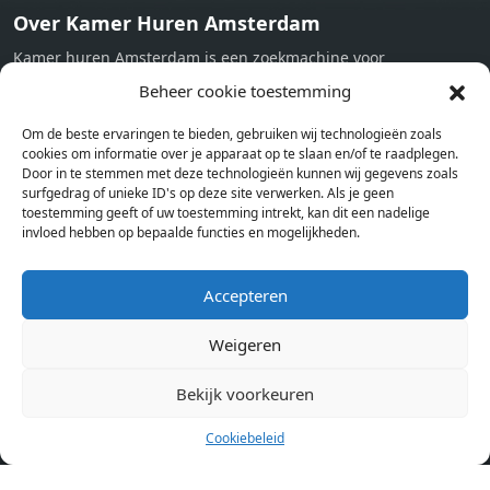
Over Kamer Huren Amsterdam
Kamer huren Amsterdam is een zoekmachine voor
studentenkamers en appartementen in Amsterdam. Wij halen
Beheer cookie toestemming
bij verschillende aanbieders het kamer aanbod per stad op.
Om de beste ervaringen te bieden, gebruiken wij technologieën zoals
Hierdoor kan je op één pagina het complete aanbod kamers in
cookies om informatie over je apparaat op te slaan en/of te raadplegen.
Amsterdam bekijken. Voor het meest recente en complete
Door in te stemmen met deze technologieën kunnen wij gegevens zoals
aanbod ben je bij ons een juiste adres. Wij verhuren zelf geen
surfgedrag of unieke ID's op deze site verwerken. Als je geen
toestemming geeft of uw toestemming intrekt, kan dit een nadelige
studentenkamers of appartementen, maar tonen enkel het
invloed hebben op bepaalde functies en mogelijkheden.
aanbod. Staat jouw nieuwe kamer er tussen, meld je dan aan
op de website van de kameraanbieder.
Accepteren
Weigeren
Kamers in andere steden
Kamer huren in Amsterdam
Bekijk voorkeuren
Cookiebeleid
Pagina’s