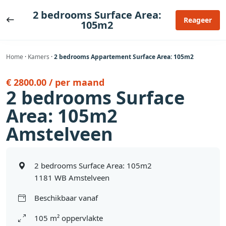
Ga
2 bedrooms Surface Area:
naar
Reageer
105m2
de
inhoud
Home
·
Kamers
·
2 bedrooms Appartement Surface Area: 105m2
€ 2800.00 / per maand
2 bedrooms Surface
Area: 105m2
Amstelveen
2 bedrooms Surface Area: 105m2
1181 WB Amstelveen
Beschikbaar vanaf
105 m² oppervlakte