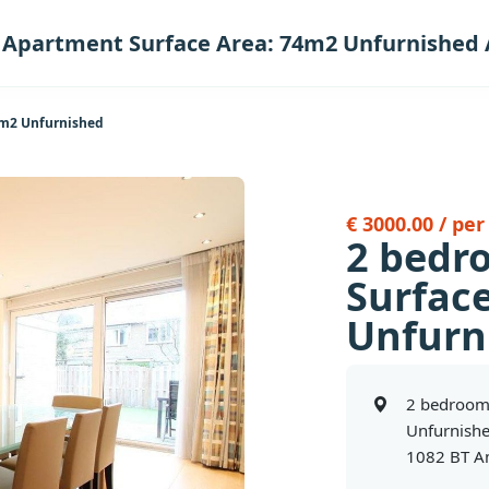
 Apartment Surface Area: 74m2 Unfurnishe
4m2 Unfurnished
€ 3000.00 / pe
2 bedr
Surfac
Unfurn
2 bedroom
Unfurnish
1082 BT 