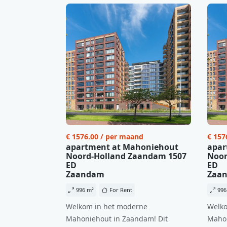
€ 1576.00 / per maand
€ 157
apartment at Mahoniehout
apar
Noord-Holland Zaandam 1507
Noor
ED
ED
Zaandam
Zaa
996 m²
For Rent
996
Welkom in het moderne
Welko
Mahoniehout in Zaandam! Dit
Mahon