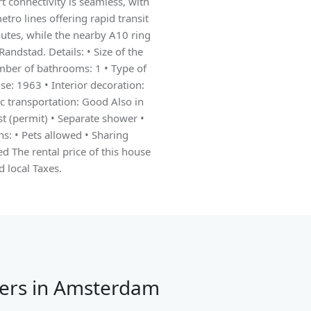
t connectivity is seamless, with
ro lines offering rapid transit
utes, while the nearby A10 ring
Randstad. Details: • Size of the
ber of bathrooms: 1 • Type of
e: 1963 • Interior decoration:
ic transportation: Good Also in
ist (permit) • Separate shower •
ns: • Pets allowed • Sharing
 The rental price of this house
d local Taxes.
ers in Amsterdam