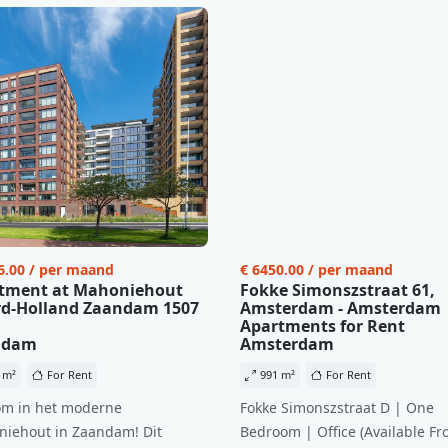
6.00 / per maand
€ 6450.00 / per maand
tment at Mahoniehout
Fokke Simonszstraat 61,
d-Holland Zaandam 1507
Amsterdam - Amsterdam
Apartments for Rent
ndam
Amsterdam
 m²
For Rent
991 m²
For Rent
m in het moderne
Fokke Simonszstraat D | One
iehout in Zaandam! Dit
Bedroom | Office (Available Fr