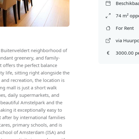
Beschikbaa
74 m² oppe
For Rent
via Huurpo
e Buitenveldert neighborhood of
3000.00 p
undant greenery, and family-
t offers the perfect balance
life, sitting right alongside the
s and recreation, the location is
g mall is just a short walk
ues, daily supermarkets, and
 beautiful Amstelpark and the
king it exceptionally easy to
after by international families
cares, primary schools, and is
l School of Amsterdam (ISA) and