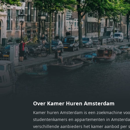
bereiden van heerlijke maaltijden.
berei
Vanuit de woonkamer stap je zo het
Vanui
balkon op, waar je kunt genieten
balko
van een prachtig uitzicht en een
van e
moment van rust. De woning
momen
beschikt over twee comfortabele
besch
slaapkamers van respectievelijk 12,1
slaap
m² en 8 m². Beide kamers bieden tal
m² en
van mogelijkheden, zoals een fijne
van m
werkplek, een logeerkamer of een
werkp
persoonlijke slaapkamer. De
perso
moderne badkamer is voorzien van
moder
een douche en wastafel, en er is een
een d
apart toilet - ideaal voor extra
apart 
gemak en privacy. Gelegen in een
gemak
Over Kamer Huren Amsterdam
rustige, groene omgeving in
rusti
Kamer huren Amsterdam is een zoekmachine voo
Zaandam, bevindt de woning zich
Zaand
studentenkamers en appartementen in Amsterdam
op een perfecte locatie. Winkels,
op ee
verschillende aanbieders het kamer aanbod per s
openbaar vervoer en uitvalswegen
openb