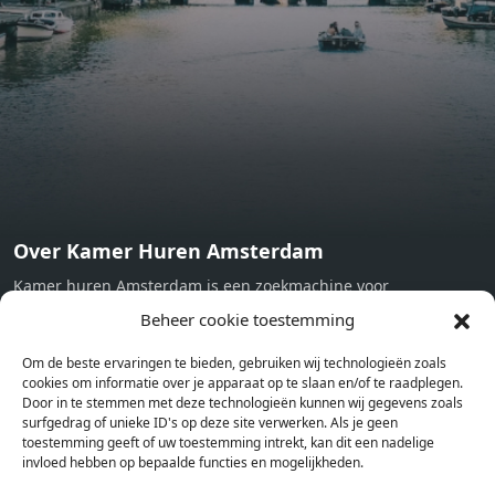
Towels and sheets - Iron - Hygiene utensils - Washing
machine - Oven - Microwave - Refrigerator - Internet -
Working desk Homelike Code: UBK-396713 Available From:
Now
Over Kamer Huren Amsterdam
Kamer huren Amsterdam is een zoekmachine voor
studentenkamers en appartementen in Amsterdam. Wij halen
Beheer cookie toestemming
bij verschillende aanbieders het kamer aanbod per stad op.
Om de beste ervaringen te bieden, gebruiken wij technologieën zoals
Hierdoor kan je op één pagina het complete aanbod kamers in
cookies om informatie over je apparaat op te slaan en/of te raadplegen.
Amsterdam bekijken. Voor het meest recente en complete
Door in te stemmen met deze technologieën kunnen wij gegevens zoals
aanbod ben je bij ons een juiste adres. Wij verhuren zelf geen
surfgedrag of unieke ID's op deze site verwerken. Als je geen
toestemming geeft of uw toestemming intrekt, kan dit een nadelige
studentenkamers of appartementen, maar tonen enkel het
invloed hebben op bepaalde functies en mogelijkheden.
aanbod. Staat jouw nieuwe kamer er tussen, meld je dan aan