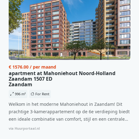
€ 1576.00 / per maand
apartment at Mahoniehout Noord-Holland
Zaandam 1507 ED
Zaandam
996 m²
For Rent
Welkom in het moderne Mahoniehout in Zaandam! Dit
prachtige 3-kamerappartement op de 6e verdieping biedt
een ideale combinatie van comfort, stijl en een centrale
locatie. Met een huurprijs van €1.576 per maand
via Huurportaal.nl
(inclusief BTW) en bijkomende servicekosten van €107,50