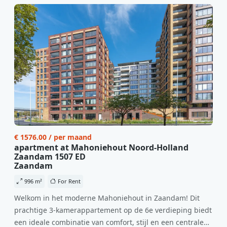
per maand is dit een geweldige kans voor professionals
die op zoek zijn naar een woning die direct beschikbaar is
vanaf 1 april 2026. Bij binnenkomst word je verwelkomd
in een ruime woonkamer met open keuken, samen goed
voor 44 m² aan leefruimte. De lichte woonkamer biedt
genoeg ruimte voor een gezellige zithoek én een stijlvolle
eethoek. De keuken is van alle gemakken voorzien, perfect
voor het bereiden van heerlijke maaltijden. Vanuit de
woonkamer stap je zo het balkon op, waar je kunt
genieten van een prachtig uitzicht en een moment van
rust. De woning beschikt over twee comfortabele
€ 1576.00 / per maand
slaapkamers van respectievelijk 12,1 m² en 8 m². Beide
apartment at Mahoniehout Noord-Holland
kamers bieden tal van mogelijkheden, zoals een fijne
Zaandam 1507 ED
werkplek, een logeerkamer of een persoonlijke
Zaandam
slaapkamer. De moderne badkamer is voorzien van een
996 m²
For Rent
douche en wastafel, en er is een apart toilet - ideaal voor
Welkom in het moderne Mahoniehout in Zaandam! Dit
extra gemak en privacy. Gelegen in een rustige, groene
prachtige 3-kamerappartement op de 6e verdieping biedt
omgeving in Zaandam, bevindt de woning zich op een
een ideale combinatie van comfort, stijl en een centrale
perfecte locatie. Winkels, openbaar vervoer en