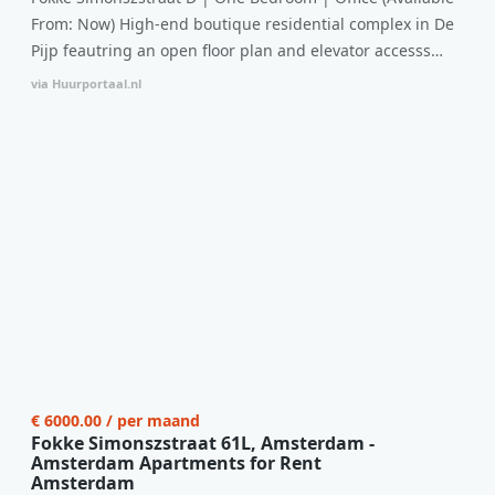
From: Now) High-end boutique residential complex in De
omgeving in Zaandam, bevindt de woning zich op een
Pijp feautring an open floor plan and elevator accesss
perfecte locatie. Winkels, openbaar vervoer en
with open living space The bright residence features
uitvalswegen naar Amsterdam zijn allemaal binnen
via Huurportaal.nl
efficient and functional open floor plan, special custom
handbereik. Bovendien geniet je hier van de unieke
kitchen, bathroom and fitted wardrobes. High-grade
combinatie van stedelijke voorzieningen en de
finishes include oak flooring (with floor heating), modular
ontspanning van een serene woonomgeving. Ben jij op
led lighting, exquisite tailored wall panels and floor to
zoek naar een stijlvol appartement met alle gemakken van
ceiling windows with layered treatments.A high-end
de stad binnen handbereik? Laat deze kans niet aan je
boutique residential complex in the Weteringbuurt. The
voorbijgaan en ervaar zelf wat deze woning te bieden
fully furnished, ready-to-live, contemporary apartments
heeft!
with separate private storage and secure bicycle parking
with an elegant lobby with an elevator and green
communal spaces.The building incorporates solar panels
to generate energy supply. The windows have solar
control glazing, and the apartments have climate control
€ 6000.00 / per maand
driven by a thermal energy storage system. Underfloor
Fokke Simonszstraat 61L, Amsterdam -
heating and cooling contribute to a healthy indoor
Amsterdam Apartments for Rent
environment. The atriums' seasonal green walls provide
Amsterdam