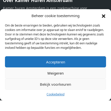
Over Kamer Huren Amsterdam
Kamer huren Amsterdam is een zoekmachine voor
studentenkamers en appartementen in Amsterdam. Wij halen
Beheer cookie toestemming
bij verschillende aanbieders het kamer aanbod per stad op.
Om de beste ervaringen te bieden, gebruiken wij technologieën zoals
Hierdoor kan je op één pagina het complete aanbod kamers in
cookies om informatie over je apparaat op te slaan en/of te raadplegen.
Amsterdam bekijken. Voor het meest recente en complete
Door in te stemmen met deze technologieën kunnen wij gegevens zoals
aanbod ben je bij ons een juiste adres. Wij verhuren zelf geen
surfgedrag of unieke ID's op deze site verwerken. Als je geen
toestemming geeft of uw toestemming intrekt, kan dit een nadelige
studentenkamers of appartementen, maar tonen enkel het
invloed hebben op bepaalde functies en mogelijkheden.
aanbod. Staat jouw nieuwe kamer er tussen, meld je dan aan
op de website van de kameraanbieder.
Accepteren
Weigeren
Kamers in andere steden
Kamer huren in Amsterdam
Bekijk voorkeuren
Cookiebeleid
Pagina’s
Home