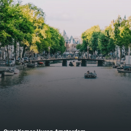
functional open floor plan, a unique custom kitchen, a
bathroom and fitted wardrobes. High-grade finishes
include oak flooring (with floor heating), modular led
lighting, exquisitely tailored wall panels and floor-to-
ceiling windows with layered treatments.Notice:
Displayed prices and data are not final, and should be
used for informative purpose only. They are not
contractual or binding. Energy pass This building is not
subject to EnEV. - Flatscreen TV - Hairdryer - Heating -
Towels and sheets - Iron - Hygiene utensils - Washing
machine - Oven - Microwave - Refrigerator - Internet -
Working desk Homelike Code: UBK-396713 Available From:
Now