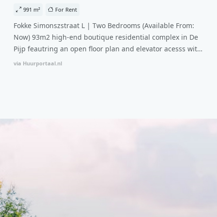
natural summer cooling, improved air quality and
991 m²
For Rent
acoustics, and are specially designed to attract native
Fokke Simonszstraat L | Two Bedrooms (Available From:
birds and butterflies.Notice: Displayed prices and data
Now) 93m2 high-end boutique residential complex in De
are not final, and should be used for informative purpose
Pijp feautring an open floor plan and elevator acesss with
only. They are not contractual or binding. Energy pass
open living space A high-end boutique residential
This building is not subject to EnEV. It is ideally located in
via Huurportaal.nl
complex in the Weteringbuurt. The fully furnished, 93m2,
the centre of Amsterdam, within a short distance of
ready-to-live, contemporary apartments with separate
Heineken Experience and Rembrandtplein. This
private storage and secure bicycle parking with an
apartment is less than 1 km from Dutch National Opera &
elegant lobby with an elevator and green communal
Ballet and a 15-minute walk from Rembrandt House. -
spaces.The building incorporates solar panels to generate
Flatscreen TV - Heating - Towels and sheets - Iron -
energy supply. The windows have solar control glazing,
Hygiene utensils - Washing machine - Cooking utensils -
and the apartments have climate control driven by a
Dishwasher - Oven - Toaster - Refrigerator - Internet
thermal energy storage system. Underfloor heating and
Homelike Code: UBK-862777 Available From: Now
cooling contribute to a healthy indoor environment. The
atriums' seasonal green walls provide natural summer
cooling, improved air quality and acoustics, and are
specially designed to attract native birds and
butterflies.The bright residence features an efficient and