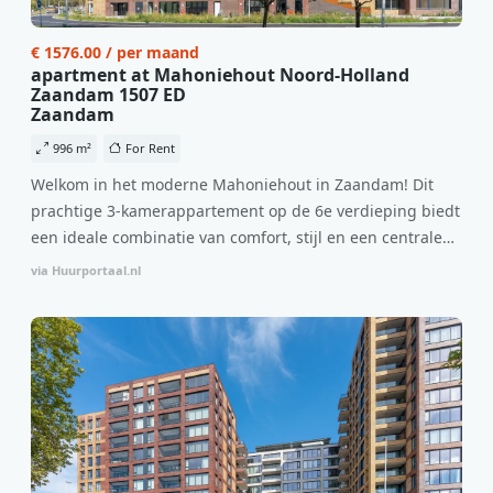
€ 1576.00 / per maand
apartment at Mahoniehout Noord-Holland
Zaandam 1507 ED
Zaandam
996 m²
For Rent
Welkom in het moderne Mahoniehout in Zaandam! Dit
prachtige 3-kamerappartement op de 6e verdieping biedt
een ideale combinatie van comfort, stijl en een centrale
locatie. Met een huurprijs van €1.576 per maand
via Huurportaal.nl
(inclusief BTW) en bijkomende servicekosten van €107,50
per maand is dit een geweldige kans voor professionals
die op zoek zijn naar een woning die direct beschikbaar is
vanaf 1 april 2026. Bij binnenkomst word je verwelkomd
in een ruime woonkamer met open keuken, samen goed
voor 44 m² aan leefruimte. De lichte woonkamer biedt
genoeg ruimte voor een gezellige zithoek én een stijlvolle
eethoek. De keuken is van alle gemakken voorzien, perfect