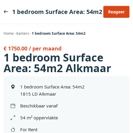
Ga
naar
1 bedroom Surface Area: 54m2
Reageer
de
inhoud
Home
·
Kamers
·
1 bedroom Surface Area: 54m2
€ 1750.00 / per maand
1 bedroom Surface
Area: 54m2 Alkmaar
1 bedroom Surface Area: 54m2
1815 LD Alkmaar
Beschikbaar vanaf
54 m² oppervlakte
For Rent