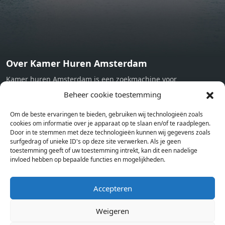
Over Kamer Huren Amsterdam
Kamer huren Amsterdam is een zoekmachine voor
studentenkamers en appartementen in Amsterdam. Wij halen
Beheer cookie toestemming
bij verschillende aanbieders het kamer aanbod per stad op.
Om de beste ervaringen te bieden, gebruiken wij technologieën zoals
Hierdoor kan je op één pagina het complete aanbod kamers in
cookies om informatie over je apparaat op te slaan en/of te raadplegen.
Amsterdam bekijken. Voor het meest recente en complete
Door in te stemmen met deze technologieën kunnen wij gegevens zoals
aanbod ben je bij ons een juiste adres. Wij verhuren zelf geen
surfgedrag of unieke ID's op deze site verwerken. Als je geen
toestemming geeft of uw toestemming intrekt, kan dit een nadelige
studentenkamers of appartementen, maar tonen enkel het
invloed hebben op bepaalde functies en mogelijkheden.
aanbod. Staat jouw nieuwe kamer er tussen, meld je dan aan
op de website van de kameraanbieder.
Accepteren
Weigeren
Kamers in andere steden