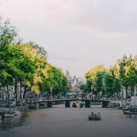
cooling contribute to a healthy indoor environment. The
atriums' seasonal green walls provide natural summer
cooling, improved air quality and acoustics, and are
specially designed to attract native birds and
butterflies.The bright residence features an efficient and
functional open floor plan, a unique custom kitchen, a
bathroom and fitted wardrobes. High-grade finishes
include oak flooring (with floor heating), modular led
lighting, exquisitely tailored wall panels and floor-to-
ceiling windows with layered treatments.Notice:
Displayed prices and data are not final, and should be
used for informative purpose only. They are not
contractual or binding. Energy pass This building is not
subject to EnEV. - Flatscreen TV - Hairdryer - Heating -
Towels and sheets - Iron - Hygiene utensils - Washing
machine - Oven - Microwave - Refrigerator - Internet -
Working desk Homelike Code: UBK-396713 Available From:
Now