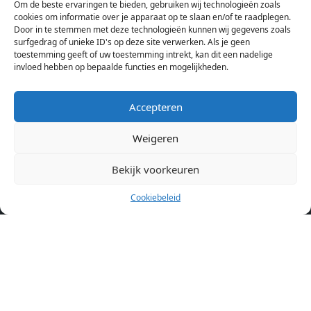
Om de beste ervaringen te bieden, gebruiken wij technologieën zoals
Hierdoor kan je op één pagina het complete aanbod kamers in
cookies om informatie over je apparaat op te slaan en/of te raadplegen.
Amsterdam bekijken. Voor het meest recente en complete
Door in te stemmen met deze technologieën kunnen wij gegevens zoals
aanbod ben je bij ons een juiste adres. Wij verhuren zelf geen
surfgedrag of unieke ID's op deze site verwerken. Als je geen
toestemming geeft of uw toestemming intrekt, kan dit een nadelige
studentenkamers of appartementen, maar tonen enkel het
invloed hebben op bepaalde functies en mogelijkheden.
aanbod. Staat jouw nieuwe kamer er tussen, meld je dan aan
op de website van de kameraanbieder.
Accepteren
Weigeren
Kamers in andere steden
Kamer huren in Amsterdam
Bekijk voorkeuren
Cookiebeleid
Pagina’s
Home
Blog
Over ons
Cookiebeleid (EU)