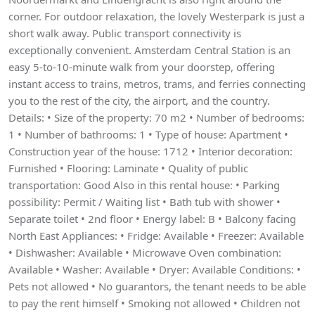
corner. For outdoor relaxation, the lovely Westerpark is just a
short walk away. Public transport connectivity is
exceptionally convenient. Amsterdam Central Station is an
easy 5-to-10-minute walk from your doorstep, offering
instant access to trains, metros, trams, and ferries connecting
you to the rest of the city, the airport, and the country.
Details: • Size of the property: 70 m2 • Number of bedrooms:
1 • Number of bathrooms: 1 • Type of house: Apartment •
Construction year of the house: 1712 • Interior decoration:
Furnished • Flooring: Laminate • Quality of public
transportation: Good Also in this rental house: • Parking
possibility: Permit / Waiting list • Bath tub with shower •
Separate toilet • 2nd floor • Energy label: B • Balcony facing
North East Appliances: • Fridge: Available • Freezer: Available
• Dishwasher: Available • Microwave Oven combination:
Available • Washer: Available • Dryer: Available Conditions: •
Pets not allowed • No guarantors, the tenant needs to be able
to pay the rent himself • Smoking not allowed • Children not