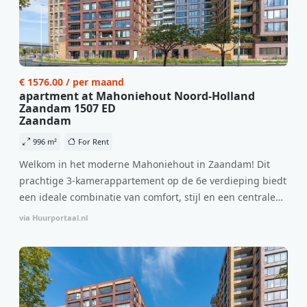
€ 1576.00 / per maand
apartment at Mahoniehout Noord-Holland
Zaandam 1507 ED
Zaandam
996 m²
For Rent
Welkom in het moderne Mahoniehout in Zaandam! Dit
prachtige 3-kamerappartement op de 6e verdieping biedt
een ideale combinatie van comfort, stijl en een centrale
locatie. Met een huurprijs van €1.576 per maand
via Huurportaal.nl
(inclusief BTW) en bijkomende servicekosten van €107,50
per maand is dit een geweldige kans voor professionals
die op zoek zijn naar een woning die direct beschikbaar is
vanaf 1 april 2026. Bij binnenkomst word je verwelkomd
in een ruime woonkamer met open keuken, samen goed