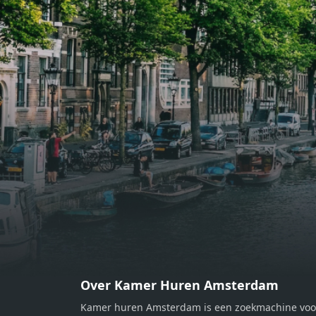
eethoek. De keuken is van alle
eetho
gemakken voorzien, perfect voor het
gemak
bereiden van heerlijke maaltijden.
berei
Vanuit de woonkamer stap je zo het
Vanui
balkon op, waar je kunt genieten
balko
van een prachtig uitzicht en een
van e
moment van rust. De woning
momen
beschikt over twee comfortabele
besch
slaapkamers van respectievelijk 12,1
slaap
m² en 8 m². Beide kamers bieden tal
m² en
van mogelijkheden, zoals een fijne
van m
werkplek, een logeerkamer of een
werkp
persoonlijke slaapkamer. De
perso
moderne badkamer is voorzien van
moder
een douche en wastafel, en er is een
een d
apart toilet - ideaal voor extra
apart 
gemak en privacy. Gelegen in een
gemak
Over Kamer Huren Amsterdam
rustige, groene omgeving in
rusti
Kamer huren Amsterdam is een zoekmachine voo
Zaandam, bevindt de woning zich
Zaand