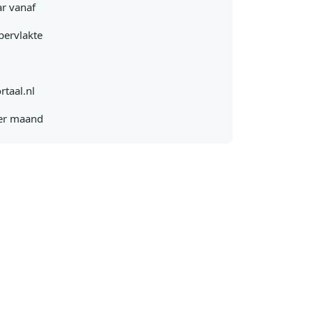
r vanaf
pervlakte
rtaal.nl
er maand