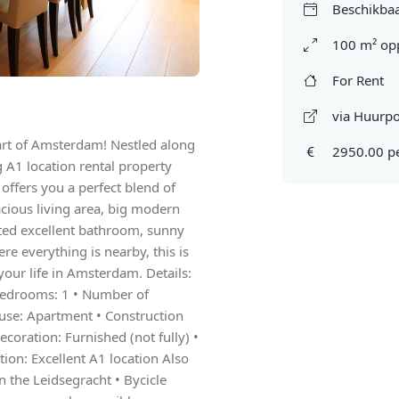
Beschikbaa
100 m² op
For Rent
via Huurpo
rt of Amsterdam! Nestled along
2950.00 p
g A1 location rental property
offers you a perfect blend of
acious living area, big modern
ated excellent bathroom, sunny
ere everything is nearby, this is
your life in Amsterdam. Details:
 bedrooms: 1 • Number of
ouse: Apartment • Construction
coration: Furnished (not fully) •
tion: Excellent A1 location Also
n the Leidsegracht • Bycicle