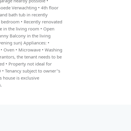
garage nearby possible •
oede Verwachting • 4th floor
and bath tub in recently
 bedroom • Recently renovated
ce in the living room • Open
nny Balcony in the living
ening sun) Appliances: •
er • Oven • Microwave • Washing
rantors, the tenant needs to be
d • Property not ideal for
• Tenancy subject to owner''s
s house is exclusive
s.