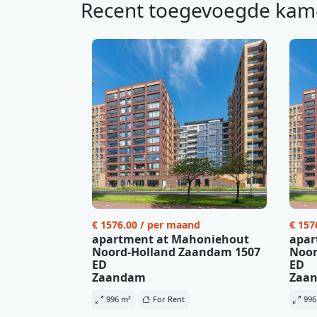
Recent toegevoegde kam
€ 1576.00 / per maand
€ 157
apartment at Mahoniehout
apar
Noord-Holland Zaandam 1507
Noor
ED
ED
Zaandam
Zaa
996 m²
For Rent
996