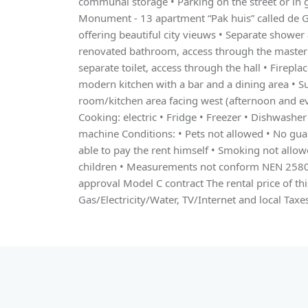
communal storage • Parking on the street or in 
Monument - 13 apartment “Pak huis” called de G
offering beautiful city vieuws • Separate shower 
renovated bathroom, access through the master
separate toilet, access through the hall • Firepla
modern kitchen with a bar and a dining area • Su
room/kitchen area facing west (afternoon and ev
Cooking: electric • Fridge • Freezer • Dishwash
machine Conditions: • Pets not allowed • No gua
able to pay the rent himself • Smoking not allowe
children • Measurements not conform NEN 2580 
approval Model C contract The rental price of thi
Gas/Electricity/Water, TV/Internet and local Taxe