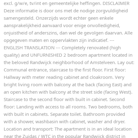
excl. g/w/e, tv/int en gemeentelijke heffingen. DISCLAIMER
Deze informatie is door ons met de nodige zorgvuldigheid
samengesteld. Onzerzijds wordt echter geen enkele
aansprakelijkheid aanvaard voor enige onvolledigheid,
onjuistheid of anderszins, dan wel de gevolgen daarvan. Alle
opgegeven maten en oppervlakten zijn indicatief. ---
ENGLISH TRANSLATION --- Completely renovated (high
quality) and UNFURNISHED 2 bedroom apartment located in
the beloved Randwijck neighborhood of Amstelveen. Lay out:
Communal entrance, staircase to the first floor. First floor:
Hallway with meter reading cabinet and cloakroom. Very
bright living room with balcony at the back (facing East) and
an open kitchen with balcony at the street side (facing West).
Staircase to the second floor with built in cabinet. Second
floor: Landing with access to all rooms. Two bedrooms, both
with built in cabinets. Separate toilet. Bathroom provided
with a shower, washbasin with cabinet, washer and dryer.
Location and transport: The apartment is in an ideal location
near the Zuidas / WTC in the popular Randwijck district in