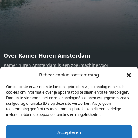
Working desk Homelike Code: UBK-396713 Available From:
Now
Over Kamer Huren Amsterdam
Kamer huren Amsterdam is een zoekmachine voor
studentenkamers en appartementen in Amsterdam. Wij halen
Beheer cookie toestemming
bij verschillende aanbieders het kamer aanbod per stad op.
Om de beste ervaringen te bieden, gebruiken wij technologieën zoals
Hierdoor kan je op één pagina het complete aanbod kamers in
cookies om informatie over je apparaat op te slaan en/of te raadplegen.
Amsterdam bekijken. Voor het meest recente en complete
Door in te stemmen met deze technologieën kunnen wij gegevens zoals
aanbod ben je bij ons een juiste adres. Wij verhuren zelf geen
surfgedrag of unieke ID's op deze site verwerken. Als je geen
toestemming geeft of uw toestemming intrekt, kan dit een nadelige
studentenkamers of appartementen, maar tonen enkel het
invloed hebben op bepaalde functies en mogelijkheden.
aanbod. Staat jouw nieuwe kamer er tussen, meld je dan aan
op de website van de kameraanbieder.
Accepteren