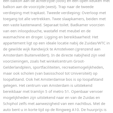
een balkon aan de achterzijde (oost) en een open keuken met
balkon aan de voorzijde (west). Trap naar de tweede
verdieping met trapkast. Tweede verdieping: Overloop met
toegang tot alle vertrekken. Twee slaapkamers, beiden met
een vaste kastenwand. Separaat toilet. Badkamer voorzien
van een inloopdouche, wastafel met meubel en de
wasmachine en droger. Ligging en bereikbaarheid: Het
appartement ligt op een ideale locatie nabij de Zuidas/WTC in
de gewilde wijk Randwijck te Amstelveen (grenzend aan
Amsterdam Buitenveldert). In de directe nabijheid zijn veel
voorzieningen, zoals het winkelcentrum Groot-
Gelderlandplein, sportfaciliteiten, recreatiemogelijkheden,
maar ook scholen (van basisschool tot Universiteit) op
loopafstand. Ook het Amsterdamse bos is op loopafstand
gelegen. Het centrum van Amsterdam is uitstekend
bereikbaar met tramlijn 5 of metro 51. Openbaar vervoer
mogelijkheden zijn uitstekend naar en van de Zuidas en
Schiphol zelfs met aanwezigheid van een nachtbus. Met de
auto bent u in korte tijd op de Ringweg A10. De huurprijs is