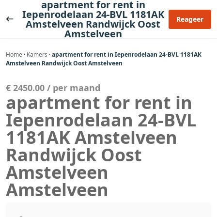
apartment for rent in
Ga
Iepenrodelaan 24-BVL 1181AK
naar
Reageer
Amstelveen Randwijck Oost
de
Amstelveen
inhoud
Home
·
Kamers
·
apartment for rent in Iepenrodelaan 24-BVL 1181AK
Amstelveen Randwijck Oost Amstelveen
€ 2450.00 / per maand
apartment for rent in
Iepenrodelaan 24-BVL
1181AK Amstelveen
Randwijck Oost
Amstelveen
Amstelveen